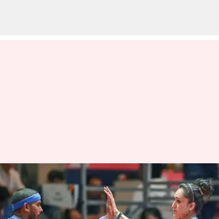
2022లో టేబుల్ టెన్నిస్‌లో శరత్ కమల్‌కు
అరుదైన గుర్తింపు
వ్రాసిన వారు
Dec 26, 2022
10:13 am
Jayachandra Akuri