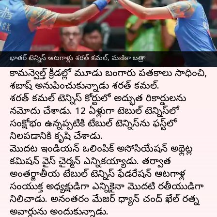
ఈ వార్తాకథనం ఏంటి
భారత్ అగ్రశేణి టేబుల్ టెన్నిస్ ఆటగాడు శరత్ కమల్,
మణికా బత్రా టేబుల్ టెన్నిస్ లో అత్యుత్తమ ప్రతిభ
భాతర్ టెన్నిస్ ఆటగాళ్లు శరత్ కమల్, మణికా బత్రా
చూపారు. 16 ఏళ్ల తరువాత బర్నింగ్ హామ్లో జరిగిన
కామన్వెల్త్ క్రీడల్లో మూడు బంగారు పతకాలు సాధించి,
శబాష్ అనుపించుకున్నాడు శరత్ కమల్.
శరత్ కమల్ టెన్నిస్ కోర్టులో అద్భుత రికార్డులను
నమోదు చేశాడు. 12 ఏళ్లుగా టెబుల్ టెన్నిస్‌లో
సంక్షోభం ఉన్నప్పటికి టేబుల్ టెన్నిస్‌ను ఫస్ట్‌లో
నిలపడానికి కృషి చేశాడు.
మొదట ఇండియన్ ఒలింపిక్ అసోసియేషన్ అథ్లెట్ల
కమిషన్ వైస్ చైర్మన్ ఎన్నికయ్యాడు. తర్వాత
అంతర్జాతీయ టేబుల్ టెన్నిస్ ఫేడరేషన్ ఆటగాళ్ల
సంయుక్త అధ్యక్షుడిగా ఎన్నికైనా మొదటి భారతీయుడిగా
నిలిచాడు. అనంతరం మేజర్ ధ్యాన్ చంద్ ఖేల్ రత్న