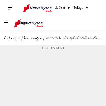
మరింత
Telugu
Telugu
హోమ్
/
వార్తలు
/
క్రీడలు వార్తలు
/
2022లో టేబుల్ టెన్నిస్‌లో శరత్ కమల్‌కు అరుదైన గుర్తింపు
ADVERTISEMENT