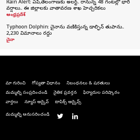
Rain Alert: ఏపీ,తెలంగాణకు అలర్ట్.. రానున్న 48 గంటల్లో భారీ
వర్షాలు.. ఈ జిల్లాలకు వాతావరణ శాఖ హెచ్చరికలు
ఆంధ్రప్రదేశ్
Typhoon Dolphin: చైనాను వణికిస్తున్న డాల్ఫిన్‌ తుపాను..
2,230 విమానాలు రద్దు
చైనా
మా గురించి
గోప్యతా విధానం
నిబంధనలు & షరతులు
మమ్మల్ని సంప్రదించండి
నైతిక ప్రవర్తన
ఫిర్యాదుల పరిష్కారం
వార్తలు
న్యూస్ ఆర్కైవ్
టాపిక్స్ ఆర్కైవ్స్
మమ్మల్ని అనుసరించండి