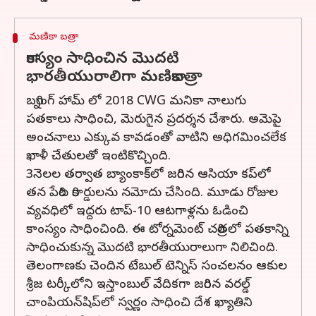
మణికా బత్రా
కాంస్యం సాధించిన మొదటి
భారతీయురాలిగా మణికాబత్రా
బర్నింగ్ హామ్ లో 2018 CWG మనికా నాలుగు
పతకాలు సాధించి, మెరుగైన ప్రదర్శన చేశారు. అమెపై
అంచనాలు ఎక్కువ కావడంతో వాటిని అధిగమించలేక
ఖాళీ చేతులతో ఇంటికొచ్చింది.
3నెలల తర్వాత బ్యాంకాక్‌లో జరిగిన ఆసియా కప్‌లో
తన పేరిట రికార్డులను నమోదు చేసింది. మూడు రోజుల
వ్యవధిలో ఇద్దరు టాప్-10 ఆటగాళ్లను ఓడించి
కాంస్యం సాధించింది. ఈ టోర్నమెంట్ చరిత్రలో పతకాన్ని
సాధించుకున్న మొదటి భారతీయురాలుగా నిలిచింది.
తెలంగాణకు చెందిన టేబుల్ టెన్నిస్ సంచలనం ఆకుల
శ్రీజ టర్కీలోని ఇస్తాంబుల్‌ వేదికగా జరిగిన వరల్డ్‌
చాంపియన్‌షిప్‌లో స్వర్ణం సాధించి దేశ ఖ్యాతిని