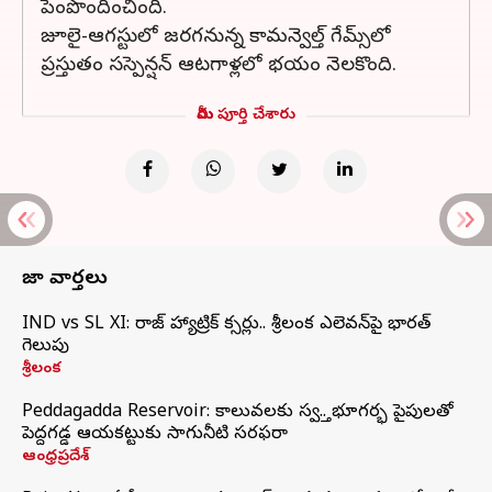
పెంపొందించింది.
జూలై-ఆగస్టులో జరగనున్న కామన్వెల్త్ గేమ్స్‌లో
ప్రస్తుతం సస్పెన్షన్ ఆటగాళ్లలో భయం నెలకొంది.
మీరు పూర్తి చేశారు
తాజా వార్తలు
IND vs SL XI: సిరాజ్‌ హ్యాట్రిక్‌ సిక్సర్లు.. శ్రీలంక ఎలెవన్‌పై భారత్‌
గెలుపు
శ్రీలంక
Peddagadda Reservoir: కాలువలకు స్వస్తి.. భూగర్భ పైపులతో
పెద్దగడ్డ ఆయకట్టుకు సాగునీటి సరఫరా
ఆంధ్రప్రదేశ్