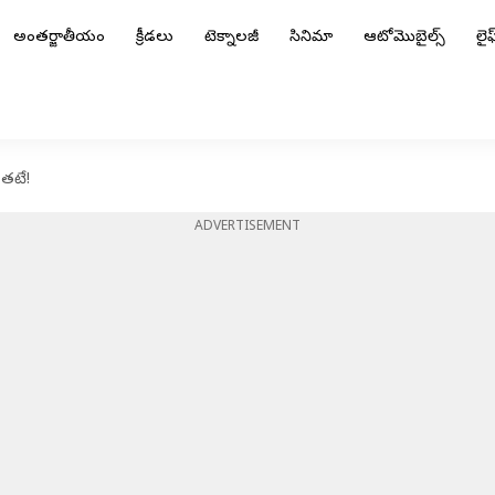
అంతర్జాతీయం
క్రీడలు
టెక్నాలజీ
సినిమా
ఆటోమొబైల్స్
లైఫ్
ంతటే!
ADVERTISEMENT