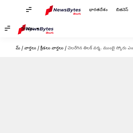
భారతదేశం
బిజినెస్
Telugu
హోమ్
/
వార్తలు
/
క్రీడలు వార్తలు
/
చెలరేగిన తిలక్ వర్మ.. ముంబై స్కోరు ఎ