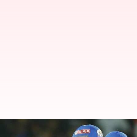
చెలరేగిన తిలక్ వర్మ.. ముంబై స్కోరు ఎ