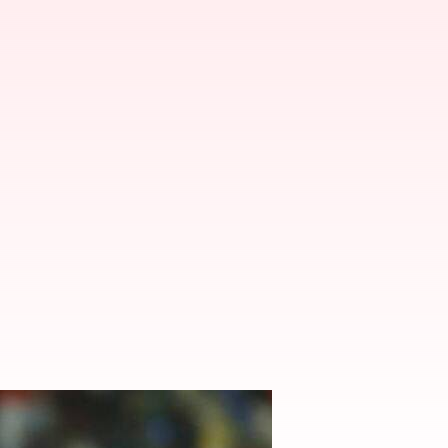
ంతటే!