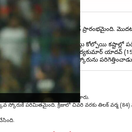
స్
, బెంగళూర్ మధ్య ఆదివారం మ్యాచ్ ప్రారంభమైంది. మొద
శర్మ(1) పూర్తిగా నిరాశ పరిచారు.
వడంతో ముంబై 20 పరుగులకే 3 వికెట్లు కోల్పోయి కష్టాల్లో పడ
ద్దే ప్రయత్నం చేశాడు. అనంతరం సూర్యకుమార్ యాదవ్ (15) న
ర్షద్ పటేల్, బ్రాస్ వెల్ తలో ఓ వికెట్ తీశారు.
ువ స్కోరుకే పరిమితమైంది. క్రీజులో చివరి వరకు తిలక్ వర్మ (8
ేసింది.