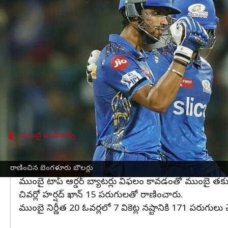
వ్రాసిన వారు
Apr 02, 2023
09:35 pm
Jayachandra Akuri
ఈ వార్తాకథనం ఏంటి
బెంగళూర్‌లోని చిన్న స్వామి స్టేడియంలో
ముంబై ఇండియన్
లభించలేదు. ఓపెనర్లు ఇషాన్ కిషన్ (10), కెప్టెన్ రోహిత్ 
అనంతరం క్రీజులోకి వచ్చిన కామరూన్ గ్రీన్ (5) బౌల్డ్ కా
సూర్యకుమార్ యాదవ్, తిలక్ వర్మ ఇన్నింగ్స్ ను చక్కది
ముంబై ఇండియన్స్
ముంబై మిడిలార్డర్ బ్యాటర్లు విఫలం
బెంగళూరు బౌలర్లలో కరణ్ శర్మ రెండు వికెట్లు, సిరాజ్, టోప్లే, హ
రాణించిన బెంగళూరు బౌలర్లు
ముంబై టాప్ ఆర్డర్ బ్యాటర్లు విఫలం కావడంతో ముంబై తక్క
చివర్లో హర్షద్ ఖాన్ 15 పరుగులతో రాణించారు.
ముంబై నిర్ణీత 20 ఓవర్లలో 7 వికెట్ల నష్టానికి 171 పరుగులు చ