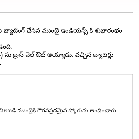
ట బ్యాటింగ్ చేసిన ముంబై ఇండియన్స్ కి శుభారంభం
ింది.
ు బ్రాస్ వెల్ ఔట్ అయ్యాడు. వచ్చిన బ్యాటర్లు
4) నిలబడి ముంబైకి గౌరవప్రదమైన స్కోరును అందించారు.