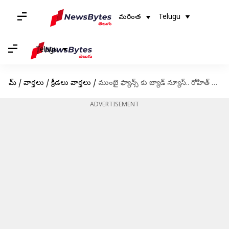
మరింత
Telugu
Telugu
హోమ్
/
వార్తలు
/
క్రీడలు వార్తలు
/
ముంబై ఫ్యాన్స్‌ కు బ్యాడ్ న్యూస్.. రోహిత్ శర్మ దూరం!
ADVERTISEMENT