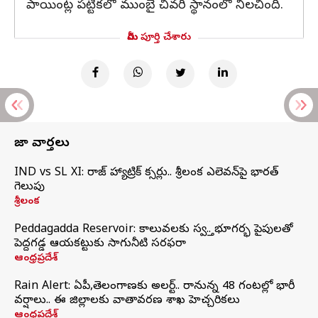
పాయింట్ల పట్టికలో ముంబై చివరి స్థానంలో నిలచింది.
మీరు పూర్తి చేశారు
తాజా వార్తలు
IND vs SL XI: సిరాజ్‌ హ్యాట్రిక్‌ సిక్సర్లు.. శ్రీలంక ఎలెవన్‌పై భారత్‌
గెలుపు
శ్రీలంక
Peddagadda Reservoir: కాలువలకు స్వస్తి.. భూగర్భ పైపులతో
పెద్దగడ్డ ఆయకట్టుకు సాగునీటి సరఫరా
ఆంధ్రప్రదేశ్
Rain Alert: ఏపీ,తెలంగాణకు అలర్ట్.. రానున్న 48 గంటల్లో భారీ
వర్షాలు.. ఈ జిల్లాలకు వాతావరణ శాఖ హెచ్చరికలు
ఆంధ్రప్రదేశ్