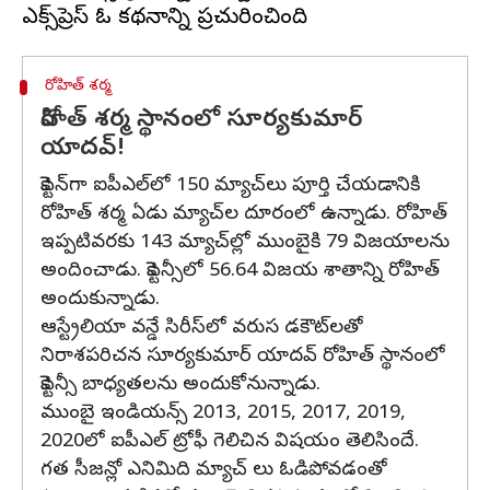
రోహిత్ శర్మ
రోహిత్ శర్మ స్థానంలో సూర్యకుమార్
యాదవ్!
కెప్టెన్‌గా ఐపీఎల్‌లో 150 మ్యాచ్‌లు పూర్తి చేయడానికి
రోహిత్ శర్మ ఏడు మ్యాచ్‌ల దూరంలో ఉన్నాడు. రోహిత్
ఇప్పటివరకు 143 మ్యాచ్‌ల్లో ముంబైకి 79 విజయాలను
అందించాడు. కెప్టెన్సీలో 56.64 విజయ శాతాన్ని రోహిత్
అందుకున్నాడు.
ఆస్ట్రేలియా వన్డే సిరీస్‌లో వరుస డకౌట్‌లతో
నిరాశపరిచన సూర్యకుమార్ యాదవ్ రోహిత్ స్థానంలో
కెప్టెన్సీ బాధ్యతలను అందుకోనున్నాడు.
ముంబై ఇండియన్స్ 2013, 2015, 2017, 2019,
2020లో ఐపీఎల్ ట్రోఫీ గెలిచిన విషయం తెలిసిందే.
గత సీజన్లో ఎనిమిది మ్యాచ్ లు ఓడిపోవడంతో