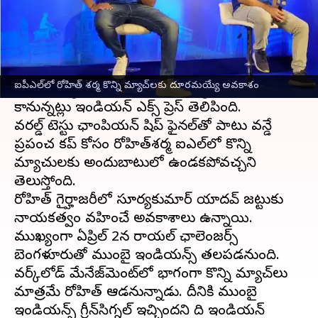
ఈ వార్తాకథనం ఏంటి
ఐపీఎల్ 2023 సీజన్ ప్రారంభానికి ముందే
ముంబై
ఇండియన్స్‌
కి గట్టి షాక్ తగిలింది. ముంబై కెప్టెన్
ఐపీఎల్‌లో రోహిత్ శర్మ కొన్ని మ్యాచ్‌లకు దూరమయ్యే అవకాశం
రోహిత్ శర్మ ఈ సీజన్ లో కొన్ని మ్యాచ్ లకు దూరం
కానున్నట్లు ఇండియన్ ఎక్స్ ప్రెస్ తెలిపింది.
వరల్డ్ టెస్టు ఛాంపియన్ షిప్ ఫైనల్‌తో పాటు వన్డే
ప్రపంచ కప్ కోసం రోహిత్‌శర్మ ఐపీఎల్‌లో కొన్ని
మ్యాచులకు అందుబాటులో ఉండకపోవచ్చని
తెలుస్తోంది.
రోహిత్ గైర్హాజరీలో సూర్యకుమార్ యాదవ్ జట్టుకు
నాయకత్వం వహించే అవకాశాలు ఉన్నాయి.
ముఖ్యంగా ఏప్రిల్ 2న రాయల్ ఛాలెంజర్స్
బెంగళూరుతో ముంబై ఇండియన్స్ తలపడనుంది.
వర్క్‌లోడ్ మేనేజ్‌మెంట్‌లో భాగంగా కొన్ని మ్యాచ్‌లు
మాత్రమే రోహిత్ ఆడనున్నాడు. దీనికి ముంబై
ఇండియన్స్ గ్రీన్‌సిగ్నల్ ఇచ్చిందని ది ఇండియన్