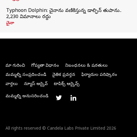
Typhoon Dolphin: చైనాను వణికిస్తున్న డాల్ఫిన్‌ తుపాను..
2,230 విమానాలు రద్దు
చైనా
మా గురించి
గోప్యతా విధానం
నిబంధనలు & షరతులు
మమ్మల్ని సంప్రదించండి
నైతిక ప్రవర్తన
ఫిర్యాదుల పరిష్కారం
వార్తలు
న్యూస్ ఆర్కైవ్
టాపిక్స్ ఆర్కైవ్స్
మమ్మల్ని అనుసరించండి
All rights reserved © Candela Labs Private Limited 2026