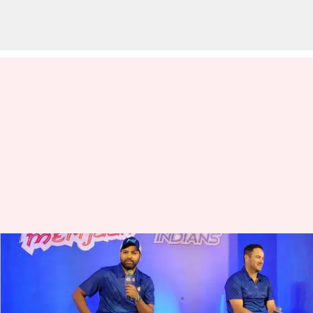
ముంబై ఫ్యాన్స్‌ కు బ్యాడ్ న్యూస్..
రోహిత్ శర్మ దూరం!
వ్రాసిన వారు
Mar 29, 2023
01:40 pm
Jayachandra Akuri