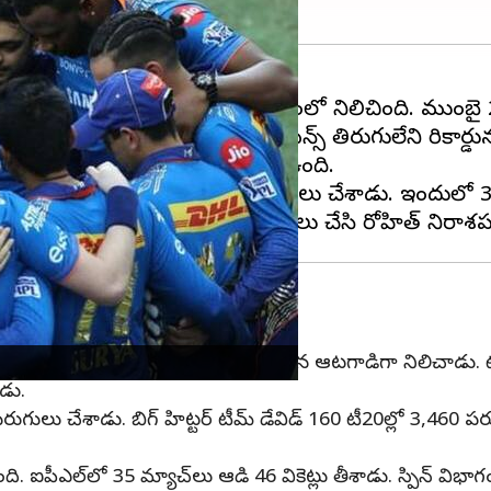
్శనతో పాయింట్ల పట్టికలో చివరి స్థానంలో నిలిచింది. ముంబై 
 ఛాంపియన్ విజేతగా ముంబై ఇండియన్స్ తిరుగులేని రికార్డ
ొట్టాలని ముంబై గట్టి పట్టుదలతో ఉంది.
రు. 227 ఐపీఎల్ మ్యాచ్‌లో 5,879 పరుగులు చేశాడు. ఇందులో
‌లో ముంబై తరపున అత్యధిక పరుగులు చేసిన ఆటగాడిగా నిలిచాడు. 
డు.
ులు చేశాడు. బిగ్ హిట్టర్ టీమ్ డేవిడ్ 160 టీ20ల్లో 3,460 ప
. ఐపీఎల్‌లో 35 మ్యాచ్‌లు ఆడి 46 వికెట్లు తీశాడు. స్పిన్ విభ