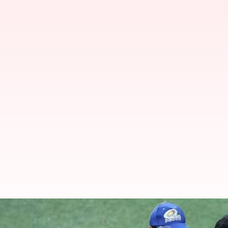
ఈసారీ ఐపీఎల్‌లో ముంబై ఇండియన్స్ ఆ