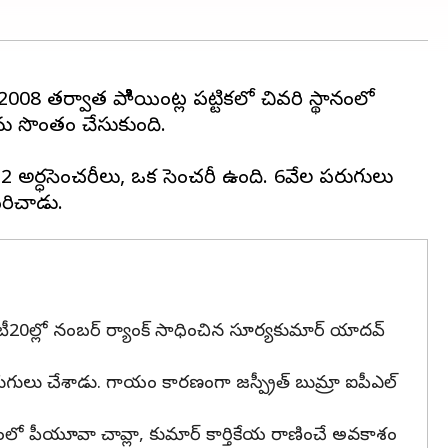
2008 తర్వాత పాిిియింట్ల పట్టికలో చివరి స్థానంలో
ును సొంతం చేసుకుంది.
 32 అర్ధ‌సెంచరీలు, ఒక సెంచరీ ఉంది. 6వేల పరుగులు
టీ20ల్లో నంబర్ ర్యాంక్ సాధించిన సూర్యకుమార్ యాదవ్
రుగులు చేశాడు. గాయం కారణంగా జస్ప్రీత్ బుమ్రా ఐపీఎల్
ాగంలో పీయూవా చావ్లా, కుమార్ కార్తికేయ రాణించే అవకాశం