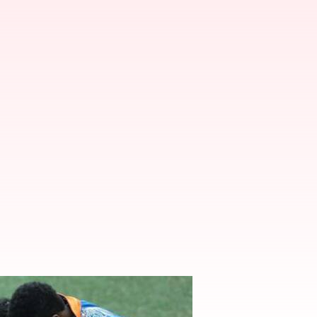
ట మారేనా..?