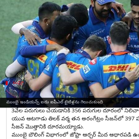
వ్రాసిన వారు
Mar 27, 2023
10:41 am
Jayachandra Akuri
ఈ వార్తాకథనం ఏంటి
గతేడాది ఐపీఎల్ సీజన్‌లో
ముంచై ఇండియన్స్
చెత్త ప్రదర
నిలవడం గతేడాది మొదటిసారి. ఐదుసార్లు ఐపీఎల్ ట్రోఫీ
ఈ ఏడాది పూర్వపు ఫామ్‌ను అందుకొని మరోసారి టైటిల్ క
కెప్టెన్ రోహిత్‌శర్మ ముంబైని ముందుడి నడిపిస్తున్నా
బుమ్రా
ఐపీఎల్ సీజన్‌కు బుమ్రా దూరం
ఇషాన్ కిషన్ 14 మ్యాచ్‌ల్లో 418 పరుగులు చేసి గత సీజన్
ముంబై ఇండియన్స్ ఐదు ఐపీఎల్ టైటిళ్లను గెలుచుకుంది
3వేల పరుగులు చేయడానికి 356 పరుగుల దూరంలో నిలిచా
యువ ఆటగాడు తిలక్ వర్మ తన అరంగేట్రం సీజన్‌లో 397 పరుగ
సీజన్ మొత్తానికి దూరమయ్యాడు.
ముంబై బౌలింగ్ విభాగంలో జోఫ్రా ఆర్చర్ మీద ఆధారపడి ఉంది