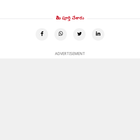
మీరు పూర్తి చేశారు
ADVERTISEMENT