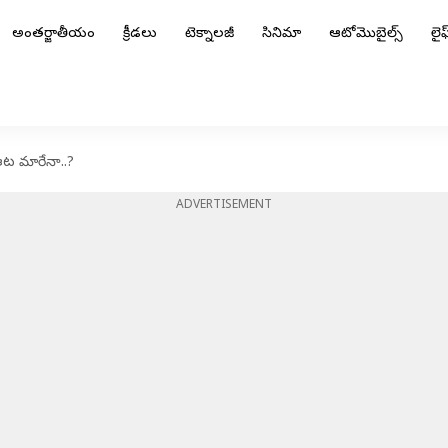
అంతర్జాతీయం
క్రీడలు
టెక్నాలజీ
సినిమా
ఆటోమొబైల్స్
లైఫ్
ఆట మారేనా..?
ADVERTISEMENT