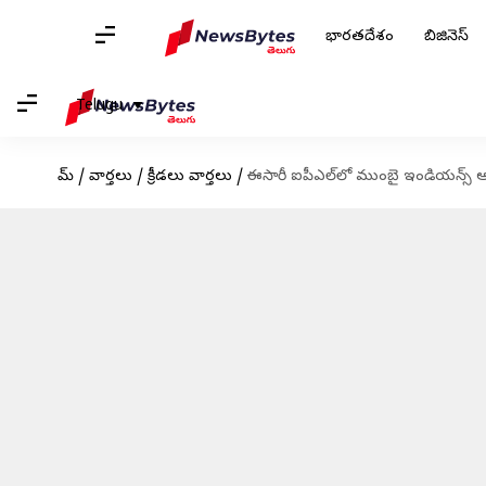
భారతదేశం
బిజినెస్
Telugu
హోమ్
/
వార్తలు
/
క్రీడలు వార్తలు
/
ఈసారీ ఐపీఎల్‌లో ముంబై ఇండియన్స్ 