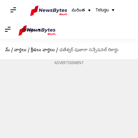
మరింత
Telugu
Telugu
హోమ్
/
వార్తలు
/
క్రీడలు వార్తలు
/
ఛతేశ్వర్ పుజారా సన్సేషనల్ రికార్డు
ADVERTISEMENT