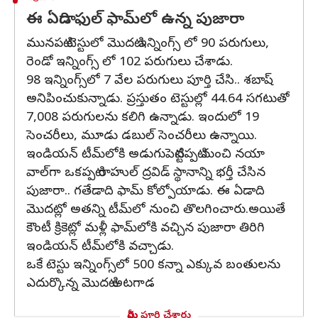
ఈ ఏడాది ఫుల్ ఫామ్‌లో ఉన్న పుజారా
మునపటి టెస్టులో మొదటి ఇన్నింగ్స్ లో 90 పరుగులు,
రెండో ఇన్నింగ్స్ లో 102 పరుగులు చేశాడు.
98 ఇన్నింగ్స్‌లో 7 వేల పరుగులు పూర్తి చేసి.. శబాష్
అనిపించుకున్నాడు. ప్రస్తుతం టెస్టుల్లో 44.64 సగటుతో
7,008 పరుగులను కలిగి ఉన్నాడు. ఇందులో 19
సెంచరీలు, మూడు డబుల్ సెంచరీలు ఉన్నాయి.
ఇండియన్‌ టీమ్‌లోకి అడుగుపెట్టినప్పటి నుంచి నయా
వాల్‌గా ఒకప్పటి రాహుల్‌ ద్రవిడ్‌ స్థానాన్ని భర్తీ చేసిన
పుజారా.. గతేడాది ఫామ్‌ కోల్పోయాడు. ఈ ఏడాది
మొదట్లో అతన్ని టీమ్‌లో నుంచి తొలగించారు.అయితే
కౌంటీ క్రికెట్లో మళ్లీ ఫామ్‌లోకి వచ్చిన పుజారా తిరిగి
ఇండియన్‌ టీమ్‌లోకి వచ్చాడు.
ఒకే టెస్టు ఇన్నింగ్స్‌లో 500 కన్నా ఎక్కువ బంతులను
ఎదుర్కొన్న మొదటి అటగాడ
మీరు పూర్తి చేశారు