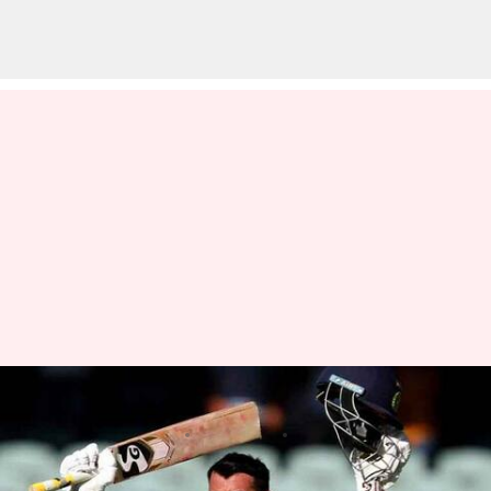
ఛతేశ్వర్ పుజారా సన్సేషనల్ రికార్డు
వ్రాసిన వారు
Dec 23, 2022
01:54 pm
Jayachandra Akuri