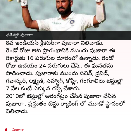
ఈ వార్తాకథనం ఏంటి
టీమిండియా క్రికెటర్‌ చెతేశ్వర్‌ పుజారా టెస్టుల్లో మరో
రికార్డును తన పేరిట రాసుకున్నాడు. బంగ్లాదేశ్‌తో
జరుగుతున్న రెండో టెస్టులో 7 వేల పరుగుల
మైలురాయిని చేరుకున్నాడు. ఈ ఘనత సాధించిన
ఛతేశ్వర్ పుజారా
8వ ఇండియన్‌ క్రికెటర్‌గా పుజారా నిలిచాడు.
రెండో రోజు ఆట ప్రారంభానికి ముందు పుజారా ఈ
రికార్డుకు 16 పరుగుల దూరంలో ఉన్నాడు. రెండో
రోజు ఉదయం 24 పరుగులు చేసి.. ఈ ఘనతను
సాధించాడు. పుజారాకు ముందు సచిన్‌, ద్రవిడ్,
గవాస్కర్‌, లక్ష్మణ్‌, సెహ్వాగ్‌, కోహ్లి, గంగూలీలు టెస్టుల్లో
7 వేల కంటే ఎక్కువ రన్స్‌ చేశారు.
2010లో టెస్టుల్లో అరంగేట్రం చేసిన పుజారా చేసిన
పుజారా.. ప్రస్తుతం టెస్టు ర్యాకింగ్ లో మూడో స్థానంలో
పుజారా