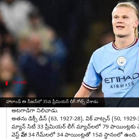
వ్రాసిన వారు
May 04, 2023
11:55 am
Jayachandra Akuri
ఈ వార్తాకథనం ఏంటి
ప్రీమియర్ లీగ్
లో ఎర్లింగ్ హాలాండ్ సరికొత్త రికార్డును ల
1966-67లో రాన్ డేవిస్ (37) తర్వాత.. ఈ మైలురాయిని
మాంచెస్టర్ సిటీ హామర్స్‌ను 3-0తో అధిగమించడంతో హా
ఆదివారం ఫుల్‌హామ్‌పై మ్యాన్ సిటీ 2-1తో విజయం స
Details
ఎర్లింగ్ హాలాండ్ సాధించిన రికార్డులివే
హాలాండ్ ఈ సీజన్‌లో 35వ ప్రీమియర్ లీగ్ గోల్స్ చేశాడు
హాలాండ్ కారబావో కప్‌లో ఒక గోల్‌ను మాత్రమే సాధించాడు. అదే
ఆటగాడిగా నిలిచాడు.
అతను డిక్సీ డీన్ (63, 1927-28), విక్ వాట్సన్ (50, 192
మ్యాన్ సిటీ 33 ప్రీమియర్ లీగ్ మ్యాచ్‌లలో 79 పాయింట్
వెస్ట్ హామ్ 34 గేమ్‌లలో 34 పాయింట్లతో 15వ స్థానంలో ఉంది. 