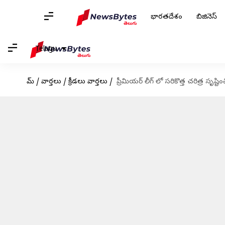
భారతదేశం
బిజినెస్
Telugu
హోమ్
/
వార్తలు
/
క్రీడలు వార్తలు
/
ప్రీమియర్ లీగ్ లో సరికొత్త చరిత్ర సృష్టి