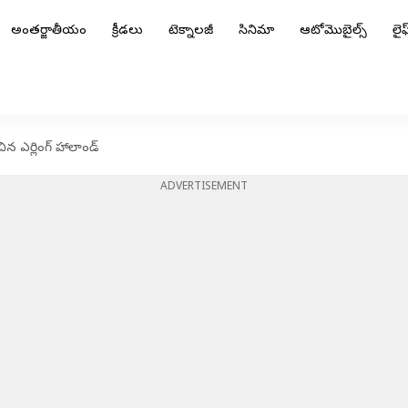
అంతర్జాతీయం
క్రీడలు
టెక్నాలజీ
సినిమా
ఆటోమొబైల్స్
లైఫ్
ంచిన ఎర్లింగ్ హాలాండ్
ADVERTISEMENT