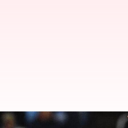
ప్రీమియర్ లీగ్ లో సరికొత్త చరిత్ర సృష్టి