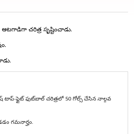
ిన ఆటగాడిగా చరిత్ర సృష్టించాడు.
షం.
ాప్-ఫ్లైట్ ఫుట్‌బాల్ చరిత్రలో 50 గోల్స్ చేసిన నాల్గవ
ండడం గమనార్హం.