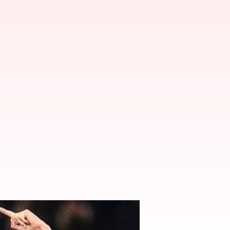
ంచిన ఎర్లింగ్ హాలాండ్