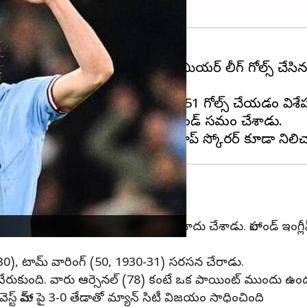
ిఖించాడు. హాలాండ్ ఈ సీజన్ లో 35 ప్రీమియర్ లీగ్ గోల్స్ చేస
 చేరుకున్న ఆటగాడిగా నిలిచాడు.
లాండ్ ఈ సీజన్‌లో అన్ని పోటీలలో 51 గోల్స్ చేయడం విశే
ాధించడంలో షియరర్, కోల్‌లను హాలాండ్ సమం చేశాడు.
 విధంగా FA కప్‌లో మూడు గోల్స్ నమోదు చేశాడు. హాలాండ్ ఇంగ్లీష్ ట
9-30), టామ్ వారింగ్ (50, 1930-31) సరసన చేరాడు.
లకు చేరుకుంది. వారు ఆర్సెనల్ (78) కంటే ఒక పాయింట్ ముందు ఉ
వెస్ట్ హామ్‌ పై 3-0 తేడాతో మ్యాన్ సిటీ విజయం సాధించింది