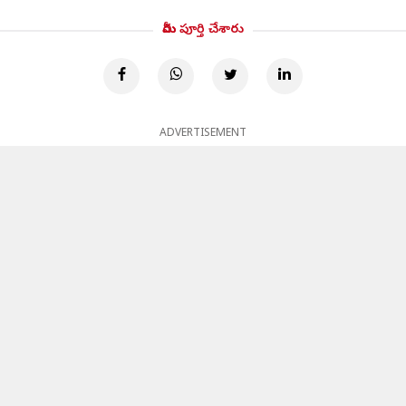
మీరు పూర్తి చేశారు
ADVERTISEMENT