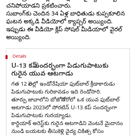
చనిపోయాడని ప్రకటించారు.
సుబాంగ్‌కు చెందిన 34 ఏళ్ల బాధితుడు కుప్పకూలిన
ఘటన అక్కడి వీడియోలో క్యాప్చర్ అయ్యింది.
ఇప్పుడు ఈ వీడియో క్లిప్ సోషల్ మీడియాలో వైరల్
Details
U-13 కప్ సందర్భంగా పిడుగుపాటుకు
గురైన యువ ఆటగాడు
గత 12 నెలల్లో ఇండోనేషియా ఫుట్‌బాల్ క్రీడాకారుడు
పిడుగుపాటుకు గురికావడం ఇది రెండోసారి.
తూర్పు జావాలోని బోజోనెగోరోలో ఒక యువ ఫుట్‌బాల్
ఆటగాడు 2023లో సోరటిన్ U-13 కప్ సందర్భంగా
పిడుగుపాటుకు గురయ్యాడు.
కార్డియాక్ అరెస్ట్‌కు గురైన ఆటగాడిని వెంటనే మైదానం
నుండి బయటకు తీసుకెళ్లి వైద్య చికిత్స కోసం