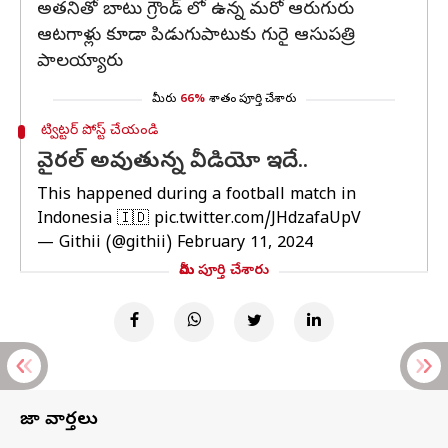
అతనితో బాటు గ్రౌండ్ లో ఉన్న మరో ఆరుగురు
ఆటగాళ్లు కూడా పిడుగుపాటుకు గురై ఆసుపత్రి
పాలయ్యారు
మీరు
66%
శాతం పూర్తి చేశారు
ట్విట్టర్ పోస్ట్ చేయండి
వైరల్ అవుతున్న వీడియో ఇదే..
This happened during a football match in
Indonesia 🇮🇩
pic.twitter.com/JHdzafaUpV
— Githii (@githii)
February 11, 2024
మీరు పూర్తి చేశారు
తాజా వార్తలు