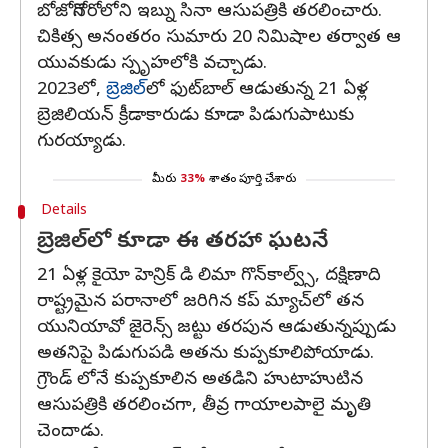
బోజోనెగోరోలోని ఇబ్ను సినా ఆసుపత్రికి తరలించారు.
చికిత్స అనంతరం సుమారు 20 నిమిషాల తర్వాత ఆ
యువకుడు స్పృహలోకి వచ్చాడు.
2023లో,
బ్రెజిల్‌
లో ఫుట్‌బాల్ ఆడుతున్న 21 ఏళ్ల
బ్రెజిలియన్ క్రీడాకారుడు కూడా పిడుగుపాటుకు
గురయ్యాడు.
మీరు
33%
శాతం పూర్తి చేశారు
Details
బ్రెజిల్‌లో కూడా ఈ తరహా ఘటనే
21 ఏళ్ల కైయో హెన్రిక్ డి లిమా గొన్‌కాల్వ్స్, దక్షిణాది
రాష్ట్రమైన పరానాలో జరిగిన కప్ మ్యాచ్‌లో తన
యునియావో జైరెన్స్ జట్టు తరపున ఆడుతున్నప్పుడు
అతనిపై పిడుగుపడి అతను కుప్పకూలిపోయాడు.
గ్రౌండ్ లోనే కుప్పకూలిన అతడిని హుటాహుటిన
ఆసుపత్రికి తరలించగా, తీవ్ర గాయాలపాలై మృతి
చెందాడు.