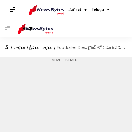
మరింత
Telugu
Telugu
హోమ్
/
వార్తలు
/
క్రీడలు వార్తలు
/
Footballer Dies: గ్రౌండ్ లో పిడుగుపడి ఫుట్‌బాల్ క్రీడాకారుడు మృతి ..వైరల్ వీడియో ఇదిగో!
ADVERTISEMENT