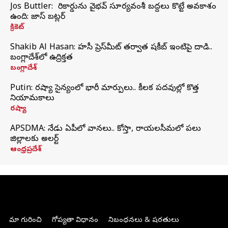
Jos Buttler: నా రికార్డును వైభవ్ సూర్యవంశీ బద్దలు కొట్టే అవకాశం
ఉంది: జాస్ బట్లర్
క్రికెట్
Shakib Al Hasan: హసీనా ప్రెస్‌మీట్‌ తర్వాత షకీబ్‌ ఇంటిపై దాడి..
బంగ్లాదేశ్‌లో ఉద్రిక్తత
బంగ్లాదేశ్
Putin: రష్యా సైన్యంలో భారీ మార్పులు.. కీలక పదవుల్లో కొత్త
నియామకాలు
రష్యా
APSDMA: నేడు ఏపీలో వానలు.. కోస్తా, రాయలసీమలో పలు
జిల్లాలకు అలర్ట్
ఆంధ్రప్రదేశ్
మా గురించి
గోప్యతా విధానం
నిబంధనలు & షరతులు