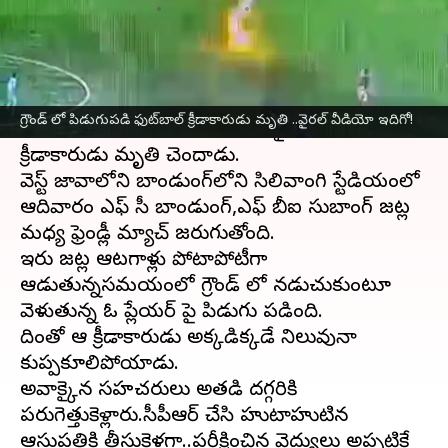
వ్రాసిన వారు
Feb 12, 2024
02:31 pm
Sirish Praharaju
ఈ వార్తాకథనం ఏంటి
ఇండోనేషియా
లో ఆదివారం మధ్యాహ్నం ఫుట్‌బాల్
గ్రౌండ్ లో పిడుగుపడి ఫుట్‌బాల్ క్రీడాకారుడు మృతి ..వైరల్ వీడియో ఇదిగో!
ఆడుతుండగా పిడుగుపాటుకు గురై ఓ ఫుట్‌బాల్
క్రీడాకారుడు మృతి చెందాడు.
వెస్ట్ జావాలోని బాండుంగ్‌లోని సిలివాంగి స్టేడియంలో
ఆదివారం ఎఫ్ సీ బాండుంగ్,ఎఫ్ బీఐ సుబాంగ్ జట్ల
మధ్య ఫ్రెండ్లీ మ్యాచ్ జరుగుతోంది.
ఇరు జట్ల ఆటగాళ్లు పోటాపోటీగా
ఆడుతున్నసమయంలో గ్రౌండ్ లో నడుచుకుంటూ
వెళుతున్న ఓ ప్లేయర్ పై పిడుగు పడింది.
దింతో ఆ క్రీడాకారుడు అక్కడిక్కడే నిలువునా
కుప్పకూలిపోయాడు.
అవాక్కైన సహచరులు అతడి దగ్గరికి
పరుగెత్తుకెళ్లారు.సీపీఆర్ చేసి హుటాహుటిన
ఆసుపత్రికి తీసుకెళ్లగా..పరీక్షించిన వైద్యులు అప్పటికే