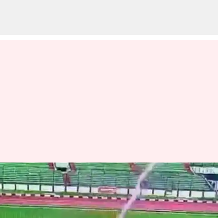
Footballer Dies: గ్రౌండ్ లో
పిడుగుపడి ఫుట్‌బాల్ క్రీడాకారుడు
మృతి ..వైరల్ వీడియో ఇదిగో!