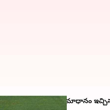
ండి బాబోయ్.. చప్పట్లతో సమాధానం ఇచ్చి