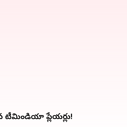
న టీమిండియా ప్లేయర్లు!