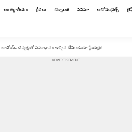
అంతర్జాతీయం
క్రీడలు
టెక్నాలజీ
సినిమా
ఆటోమొబైల్స్
లైఫ్
డి బాబోయ్.. చప్పట్లతో సమాధానం ఇచ్చిన టీమిండియా ప్లేయర్లు!
ADVERTISEMENT