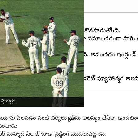
 ఉత్కంఠభరితంగా, ఉద్వేగాల నడుమ కొనసాగుతోంది.
 వద్ద ఆలౌట్ కావడంతో మ్యాచ్ పూర్తిగా సమాంతరంగా సాగి
ంచి చివరకు 387 పరుగులకు ఆలౌటైంది. అనంతరం ఇంగ్లండ్‌
ా ప్రారంభమైంది.
ుమ్రా
్లేయర్లు!
ికి ఫిజియోను పిలవడం వంటి చర్యలు మ్యాచ్‌ను ఆలస్యం చేసేలా ఉం
ందించాడు.
పేసర్ మహ్మద్ సిరాజ్ కూడా స్లెడ్జింగ్ మొదలుపెట్టాడు.