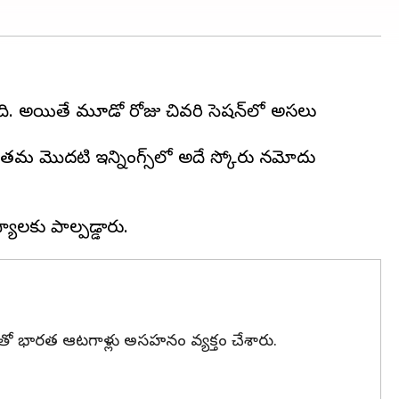
ంది. అయితే మూడో రోజు చివరి సెషన్‌లో అసలు
 తమ మొదటి ఇన్నింగ్స్‌లో అదే స్కోరు నమోదు
డటంతో భారత ఆటగాళ్లు అసహనం వ్యక్తం చేశారు.