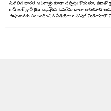
మిగిలిన భారత ఆటగాళ్లు కూడా చప్పట్లు కొడుతూ, మాటలతో క్రా
కానీ జాక్ క్రాలీ మాత్రం బుమ్రా వేసిన ఓవర్‌ను చాలా ఆచితూచ
ఈఘటనకు సంబంధించిన వీడియోలు సోషల్ మీడియాలో విస్తృ