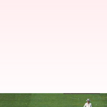
IND vs ENG: క్రాలీకి 'ఆస్కార్' ఇవ్వ