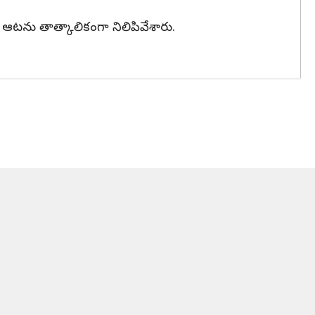
కు ఆటను తాత్కాలికంగా నిలిపివేశారు.