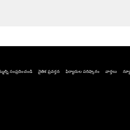
మల్ని సంప్రదించండి
నైతిక ప్రవర్తన
ఫిర్యాదుల పరిష్కారం
వార్తలు
న్యూ