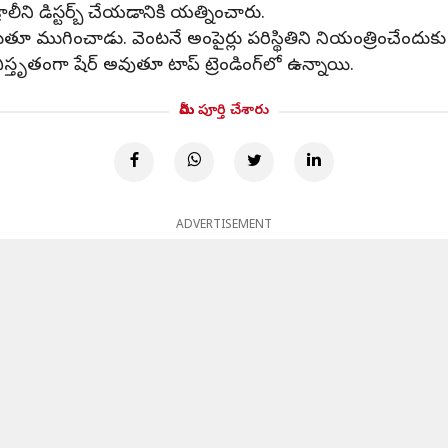
లీని డిస్టర్బ్ చేయడానికి యత్నించారు.
ి ఆడుతూ ముగించాడు. వెంటనే అంపైర్లు పరిస్థితిని నియంత్రించేందు
తంగా షేర్ అవుతూ టాప్ ట్రెండింగ్‌లో ఉన్నాయి.
మీరు పూర్తి చేశారు
ADVERTISEMENT