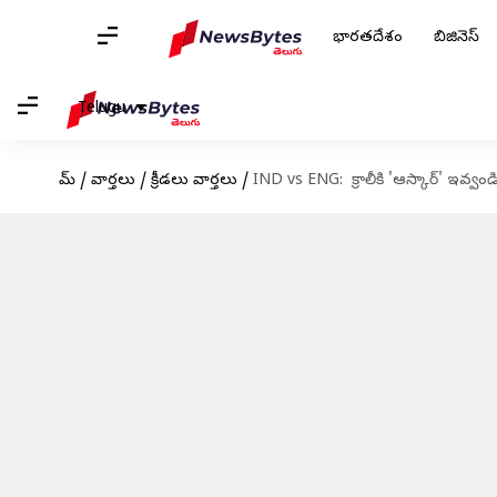
భారతదేశం
బిజినెస్
Telugu
హోమ్
/
వార్తలు
/
క్రీడలు వార్తలు
/
IND vs ENG: క్రాలీకి 'ఆస్కార్' ఇవ్వం