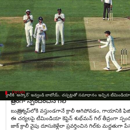
వ్రాసిన వారు
Jul 13, 2025
10:51 am
Jayachandra Akuri
ఈ వార్తాకథనం ఏంటి
లీడ్స్ వేదికగా జరుగుతున్న భారత్-
ఇంగ్లండ్
మూడో టెస్ట్‌
తొలి ఇన్నింగ్స్‌లో ఇరు జట్లు సమానంగా 387 పరుగుల
హంగామా మొదలైంది.
భారత జట్టు 145/3 ఓవర్‌నైట్ స్కోరుతో ఆట ప్రారంభి
చేయడంతో ఎవరికీ లీడ్ దక్కలేదు.
దీనితో మ్యాచ్ మరింత ఉత్కంఠగా మారింది. ఇక్కడే డ్రమ
ఇంగ్లండ్ రెండో ఇన్నింగ్స్ ప్రారంభ సమయంలో
జస్పిత్ బ
Details
క్రాలీకి 'ఆస్కార్' ఇవ్వండి బాబోయ్.. చప్పట్లతో సమాధానం ఇచ్చిన టీమిండియా ప
తీవ్రంగా స్పందించిన గిల్
బుమ్రా రన్నప్‌లోకి వస్తుండగానే క్రాలీ ఆగిపోవడం, గాయాన
ఈ చర్యలపై టీమిండియా కెప్టెన్ శుభ్‌మన్ గిల్ తీవ్రంగా స్ప
జాక్ క్రాలీ వైపు దూసుకెళ్లేలా ప్రవర్తించిన గిల్‌కు మద్దతుగా 