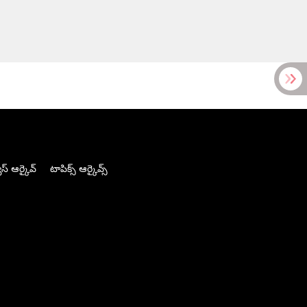
స్ ఆర్కైవ్
టాపిక్స్ ఆర్కైవ్స్