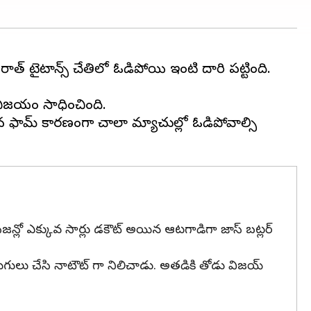
ాత్ టైటాన్స్ చేతిలో ఓడిపోయి ఇంటి దారి పట్టింది.
 విజయం సాధించింది.
 ఫేలవ ఫామ్ కారణంగా చాలా మ్యాచుల్లో ఓడిపోవాల్సి
్ సీజన్లో ఎక్కువ సార్లు డకౌట్ అయిన ఆటగాడిగా జాస్ బట్లర్
ుగులు చేసి నాటౌట్ గా నిలిచాడు. అతడికి తోడు విజయ్