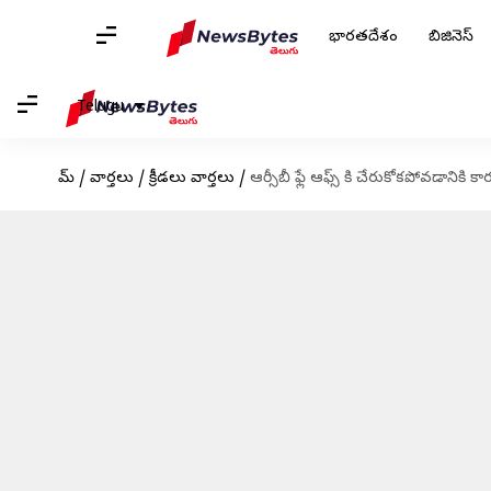
భారతదేశం
బిజినెస్
Telugu
హోమ్
/
వార్తలు
/
క్రీడలు వార్తలు
/
ఆర్సీబీ ఫ్లే ఆఫ్స్ కి చేరుకోకపోవడానికి క