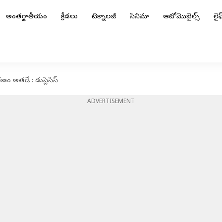
అంతర్జాతీయం
క్రీడలు
టెక్నాలజీ
సినిమా
ఆటోమొబైల్స్
లైఫ్
ారణం అతడే : డుప్లెసిస్
ADVERTISEMENT