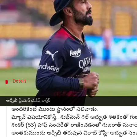
వ్రాసిన వారు
May 22, 2023
04:47 pm
Jayachandra Akuri
ఈ వార్తాకథనం ఏంటి
ఐపీఎల్ 2023 ఫ్లే ఆఫ్ రేసు నుంచి
రాయల్ ఛాలెంజర్స్ బె
పాయింట్ల పట్టికలో ఆరో స్థానంలో నిలిచిన ఈ జట్టు 14 
198 పరుగుల లక్ష్యాన్ని కాపాడుకోవడంతో ఆర్సీబీ ఘోరం
మ్యాచ్ అనంతరం ఓటమికి గల కారణాలపై కెప్టెన్ డుప్లెసిస్
Details
ఈ సీజన్ లో నాలుగుసార్లు డకౌట్ అయిన దినేష్ కార
అదే విధంగా ఒక్క సీజన్లో నాలుగు సార్లు డకౌట్ అయి దినేష్ కా
ఆర్సీబీ ప్లేయర్ దినేష్ కార్తీక్
అందరికంటే ముందు స్థానంలో నిలిచాడు.
మ్యాచ్ విషయానికోస్తే.. శుభ్‌మన్ గిల్ అద్భుత శతకంతో 
శంకర్ (53) హాఫ్ సెంచరీతో రాణించడంతో గుజరాత్ సున
అంతకుముందు ఆర్సీబీ తరుపున విరాట్ కోహ్లీ అద్భుత సెంచ