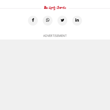
మీరు పూర్తి చేశారు
ADVERTISEMENT