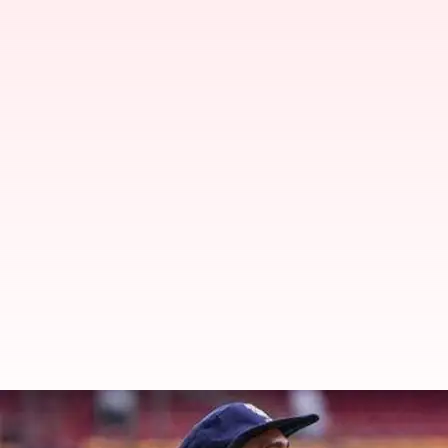
ఆర్సీబీ ఫ్లే ఆఫ్స్ కి చేరుకోకపోవడానికి 