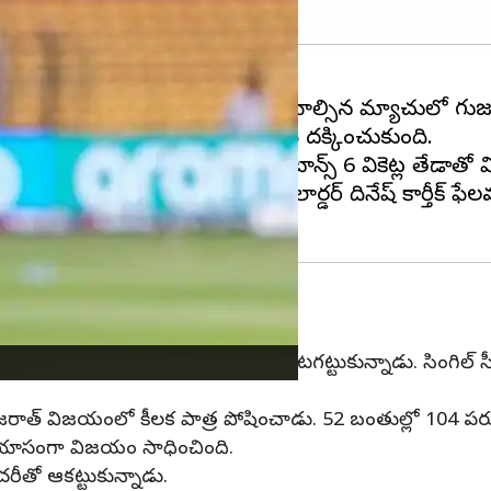
ంగళూర్
నిష్క్రమించింది. తప్పక గెలవాల్సిన మ్యాచులో గుజర
మ్యాచుల్లో 14 పాయింట్లను మాత్రమే దక్కించుకుంది.
గా విఫలమైంది. దీంతో గుజరాత్ టైటాన్స్ 6 వికెట్ల తేడాతో
 ఆసక్తికర వ్యాఖ్యలు చేశాడు. మిడిలార్డర్ దినేష్ కార్తీక్
్తీక్
ర్తీక్ ఏడో ప్లేయర్ గా చెత్త రికార్డును మూటగట్టుకున్నాడు. సింగిల
గుజరాత్ విజయంలో కీలక పాత్ర పోషించాడు. 52 బంతుల్లో 104 పర
ాయాసంగా విజయం సాధించింది.
రీతో ఆకట్టుకున్నాడు.