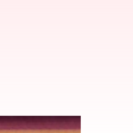
కారణం అతడే : డుప్లెసిస్