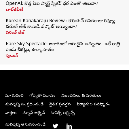
OpenAI: కొత్త ఏఐ స్మార్ట్ స్పీకర్ ధర ఎంతో తెలుసా?
చాట్‌జీపీటీ
Korean Kanakaraju Review : కొరియన్ కనకరాజు రివ్యూ..
వరుణ్ తేజ్ కామెడీ వర్కౌట్ అయ్యిందా?
వరుణ్ తేజ్
Rare Sky Spectacle: ఆకాశంలో అరుదైన అద్భుతం.. ఒకే రాత్రి
రెండు చీకట్లు, ఉల్కాపాతం
స్పెయిన్
మా గురించి
గోప్యతా విధానం
నిబంధనలు & షరతులు
మమ్మల్ని సంప్రదించండి
నైతిక ప్రవర్తన
ఫిర్యాదుల పరిష్కారం
వార్తలు
న్యూస్ ఆర్కైవ్
టాపిక్స్ ఆర్కైవ్స్
మమ్మల్ని అనుసరించండి