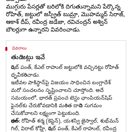
ముగ్గురు పేసర్లతో బరిలోకి దిగుతున్నామని పేర్కొన్న
రోహిత్, జట్టులో జస్ప్రీత్ బుమ్రా, మొహమ్మద్ సిరాజ్,
ఆకాశ్ దీప్, రవీంద్ర జడేజా, రవిచంద్రన్ అశ్విన్
వివరాలు
తుది జట్లు ఇవే
రిషబ్ పంత్, కేఎల్ రాహుల్ జట్టులోకి వచ్చినట్టు రోహిత్
ధృవీకరించాడు.
ఇటీవల పాకిస్థాన్‌పై విజయం సాధించిన బంగ్లాదేశ్
మరో సంచలనం సృష్టించాలని చూస్తోంది. అదే
సమయంలో, భారత్ ప్రపంచ టెస్టు ఛాంపియన్‌షిప్
ఫైనల్‌కు చేరుకోవడానికి మరింత దారిని సుగమం
చేసుకోవాలని లక్ష్యంగా పెట్టుకుంది.
భారత్:
రోహిత్‌ శర్మ (కెప్టెన్‌), యశస్వి జైస్వాల్, శుభ్‌మన్
గిల్, విరాట్ కోహ్లీ, రిషబ్ పంత్, కేఎల్ రాహుల్, రవీంద్ర