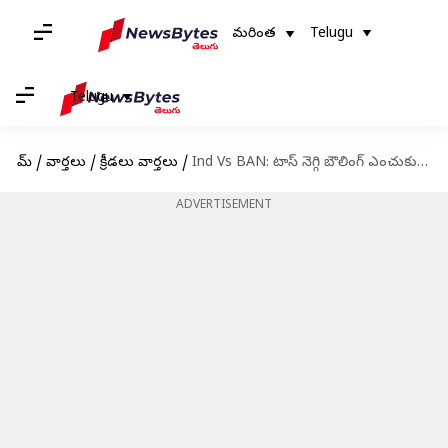
మరింత
Telugu
Telugu
హోమ్
/
వార్తలు
/
క్రీడలు వార్తలు
/
Ind Vs BAN: టాస్‌ నెగ్గి బౌలింగ్ ఎంచుకున్న బంగ్లాదేశ్.. ముగ్గురు పేసర్లతో బరిలోకి భారత్! తుది జట్లు ఇవే
ADVERTISEMENT