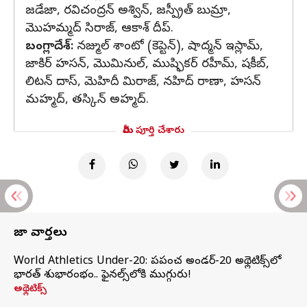
జడేజా, రవిచంద్రన్ అశ్విన్, జస్ప్రీత్ బుమ్రా,
మొహమ్మద్ సిరాజ్, ఆకాశ్‌ దీప్‌.
బంగ్లాదేశ్‌:
నజ్ముల్‌ శాంటో (కెప్టెన్‌), షాద్మన్ ఇస్లామ్‌,
జాకిర్‌ హసన్, మొమినుల్, ముష్ఫికర్ రహీమ్‌, షకీబ్,
లిటన్‌ దాస్, మెహిదీ మిరాజ్, నహిద్‌ రాణా, హసన్‌
మహ్మద్, తస్కిన్‌ అహ్మద్‌.
మీరు పూర్తి చేశారు
తాజా వార్తలు
World Athletics Under-20: ప్రపంచ అండర్-20 అథ్లెటిక్స్‌లో
భారత్‌ శుభారంభం.. ఫైనల్స్‌లోకి ముగ్గురు!
అథ్లెటిక్స్