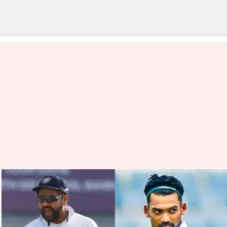
Ind Vs BAN: టాస్‌ నెగ్గి బౌలింగ్
ఎంచుకున్న బంగ్లాదేశ్.. ముగ్గురు
పేసర్లతో బరిలోకి భారత్! తుది జట్లు