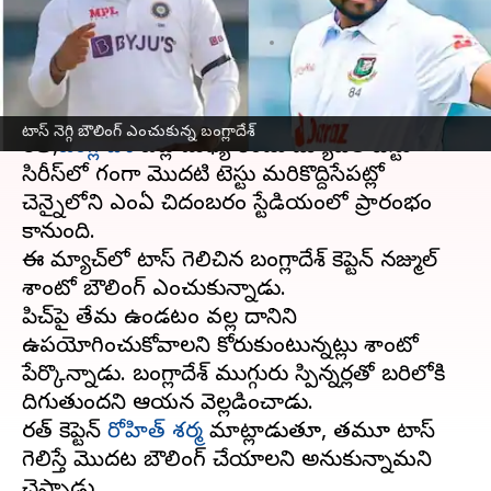
ఇవే
వ్రాసిన వారు
Sep 19, 2024
10:01 am
Sirish Praharaju
ఈ వార్తాకథనం ఏంటి
టాస్‌ నెగ్గి బౌలింగ్ ఎంచుకున్న బంగ్లాదేశ్
భారత్,
బంగ్లాదేశ్
జట్ల మధ్య రెండు మ్యాచ్‌ల టెస్టు
సిరీస్‌లో భాగంగా మొదటి టెస్టు మరికొద్దిసేపట్లో
చెన్నైలోని ఎంఏ చిదంబరం స్టేడియంలో ప్రారంభం
కానుంది.
ఈ మ్యాచ్‌లో టాస్ గెలిచిన బంగ్లాదేశ్ కెప్టెన్ నజ్ముల్
శాంటో బౌలింగ్ ఎంచుకున్నాడు.
పిచ్‌పై తేమ ఉండటం వల్ల దానిని
ఉపయోగించుకోవాలని కోరుకుంటున్నట్లు శాంటో
పేర్కొన్నాడు. బంగ్లాదేశ్ ముగ్గురు స్పిన్నర్లతో బరిలోకి
దిగుతుందని ఆయన వెల్లడించాడు.
భారత్ కెప్టెన్
రోహిత్ శర్మ
మాట్లాడుతూ, తమూ టాస్
గెలిస్తే మొదట బౌలింగ్ చేయాలని అనుకున్నామని
చెప్పాడు.