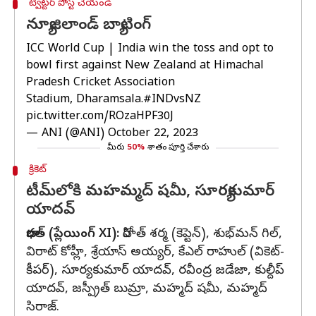
ట్విట్టర్ పోస్ట్ చేయండి
న్యూజిలాండ్ బ్యాటింగ్
ICC World Cup | India win the toss and opt to
bowl first against New Zealand at Himachal
Pradesh Cricket Association
Stadium, Dharamsala.
#INDvsNZ
pic.twitter.com/ROzaHPF30J
— ANI (@ANI)
October 22, 2023
మీరు
50%
శాతం పూర్తి చేశారు
క్రికెట్
టీమ్‌లోకి మహమ్మద్ షమీ, సూర్యకుమార్
యాదవ్
భారత్ (ప్లేయింగ్ XI):
రోహిత్ శర్మ (కెప్టెన్), శుభ్‌మన్ గిల్,
విరాట్ కోహ్లీ, శ్రేయాస్ అయ్యర్, కేఎల్ రాహుల్ (వికెట్-
కీపర్), సూర్యకుమార్ యాదవ్, రవీంద్ర జడేజా, కుల్దీప్
యాదవ్, జస్ప్రీత్ బుమ్రా, మహ్మద్ షమీ, మహ్మద్
సిరాజ్.