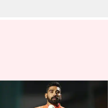
Ind vs NZ toss: టాస్ గెలిచిన
టీమిండియా.. బౌలింగ్ ఎంచుకున్న
కెప్టెన్ రోహిత్