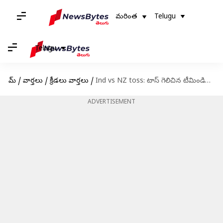
మరింత
Telugu
Telugu
హోమ్
/
వార్తలు
/
క్రీడలు వార్తలు
/
Ind vs NZ toss: టాస్ గెలిచిన టీమిండియా.. బౌలింగ్ ఎంచుకున్న కెప్టెన్ రోహిత్
ADVERTISEMENT