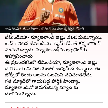
వ్రాసిన వారు
Oct 22, 2023
01:56 pm
Stalin
ఈ వార్తాకథనం ఏంటి
వన్డే
ప్రపంచ కప్‌
-2023లో భాగంగా హిమాచల్ ప్రదేశ్‌
టాస్ గెలిచిన టీమిండియా.. బౌలింగ్ ఎంచుకున్న కెప్టెన్ రోహిత్
ధర్మశాలలోని హెచ్‌పీసీఏ స్టేడియం వేదికగా ఆదివారం
టీమిండియా- న్యూజిలాండ్ జట్లు తలపడుతున్నాయి.
టాస్ గెలిచిన టీమిండియా కెప్టెన్ రోహిత్ శర్మ బౌలింగ్
ఎంచుకున్నాడు. న్యూజిలాండ్‌ను బ్యాటింగ్‌కు
ఆహ్వానించాడు.
ఈ ప్రపంచకప్‌లో టీమిండియా, న్యూజిలాండ్ జట్లు
చెరొక నాలుగు విజయలతో ఊపుమీద ఉన్నాయి. ఈ
టోర్నీలో రెండు జట్లను ఓటమిని చవిచూడలేదు.
గత మ్యాచ్‌లో గాయపడ్డ హార్దిక్ పాండ్యా..
న్యూజిలాండ్‌తో జరుగుతున్న మ్యాచ్ కు