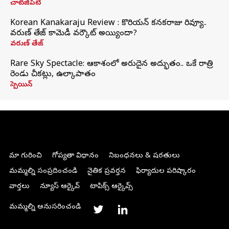
చాట్‌జీపీటీ
Korean Kanakaraju Review : కొరియన్ కనకరాజు రివ్యూ..
వరుణ్ తేజ్ కామెడీ వర్కౌట్ అయ్యిందా?
వరుణ్ తేజ్
Rare Sky Spectacle: ఆకాశంలో అరుదైన అద్భుతం.. ఒకే రాత్రి
రెండు చీకట్లు, ఉల్కాపాతం
స్పెయిన్
మా గురించి
గోప్యతా విధానం
నిబంధనలు & షరతులు
మమ్మల్ని సంప్రదించండి
నైతిక ప్రవర్తన
ఫిర్యాదుల పరిష్కారం
వార్తలు
న్యూస్ ఆర్కైవ్
టాపిక్స్ ఆర్కైవ్స్
మమ్మల్ని అనుసరించండి