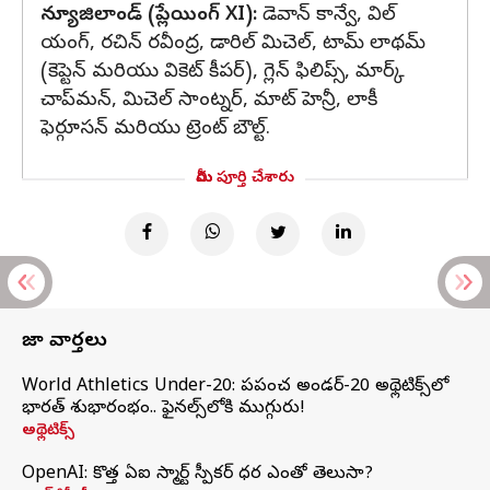
న్యూజిలాండ్ (ప్లేయింగ్ XI):
డెవాన్ కాన్వే, విల్
యంగ్, రచిన్ రవీంద్ర, డారిల్ మిచెల్, టామ్ లాథమ్
(కెప్టెన్ మరియు వికెట్ కీపర్), గ్లెన్ ఫిలిప్స్, మార్క్
చాప్‌మన్, మిచెల్ సాంట్నర్, మాట్ హెన్రీ, లాకీ
ఫెర్గూసన్ మరియు ట్రెంట్ బౌల్ట్.
మీరు పూర్తి చేశారు
తాజా వార్తలు
World Athletics Under-20: ప్రపంచ అండర్-20 అథ్లెటిక్స్‌లో
భారత్‌ శుభారంభం.. ఫైనల్స్‌లోకి ముగ్గురు!
అథ్లెటిక్స్
OpenAI: కొత్త ఏఐ స్మార్ట్ స్పీకర్ ధర ఎంతో తెలుసా?