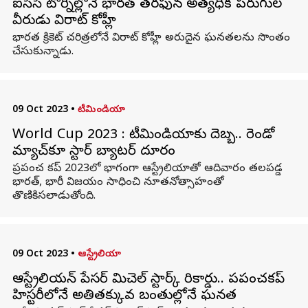
ఐసీసీ టోర్నీల్లోనే భారత్ తరఫున అత్యధిక పరుగుల
వీరుడు విరాట్ కోహ్లీ
భారత క్రికెట్ చరిత్రలోనే విరాట్ కోహ్లీ అరుదైన ఘనతలను సొంతం
చేసుకున్నాడు.
09 Oct 2023
•
టీమిండియా
World Cup 2023 : టీమిండియాకు దెబ్బ.. రెండో
మ్యాచ్‌కూ స్టార్ బ్యాటర్ దూరం
ప్రపంచ కప్ 2023లో భాగంగా ఆస్ట్రేలియాతో ఆదివారం తలపడ్డ
భారత్, భారీ విజయం సాధించి నూతనోత్సాహంతో
తొణికిసలాడుతోంది.
09 Oct 2023
•
ఆస్ట్రేలియా
ఆస్ట్రేలియన్ పేసర్ మిచెల్‌ స్టార్క్‌ రికార్డు.. ప్రపంచకప్‌
హిస్టరీలోనే అతితక్కువ బంతుల్లోనే ఘనత