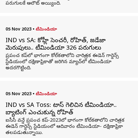
పరుగులకే ఆలౌట్ అయ్యింది.
05 Nov 2023
•
టీమిండియా
IND vs SA: కోహ్లీ సెంచరీ, రోహిత్, జడేజా
మెరుపులు.. టీమిండియా 326 పరుగులు
ప్రపంచ కప్‌లో భాగంగా కోల్‌కతాలోని చారిత్రక ఈడెన్ గార్డెన్స్
స్టేడియంలో దక్షిణాఫ్రికాతో జరిగిన మ్యాచ్‌లో టీమిండియా
అదరగొట్టింది.
05 Nov 2023
•
టీమిండియా
IND vs SA Toss: టాస్ గెలిచిన టీమిండియా..
బ్యాటింగ్ ఎంచుకున్న రోహిత్
ఐసీసీ వన్డే ప్రపంచ కప్-2023లో భాగంగా కోల్‌కతాలోని చారిత్రక
ఈడెన్ గార్డెన్స్ స్టేడియంలో ఆదివారం టీమిండియా- దక్షిణాఫ్రికా
తలపడుతున్నాయి.