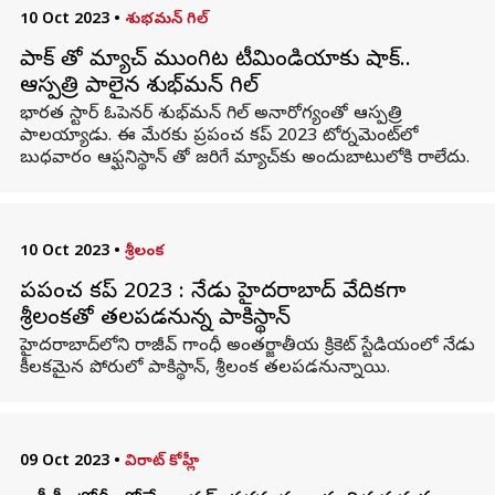
10 Oct 2023
•
శుభమన్ గిల్
పాక్ తో మ్యాచ్ ముంగిట టీమిండియాకు షాక్..
ఆస్పత్రి పాలైన శుభ్‌మన్ గిల్
భారత స్టార్ ఓపెనర్ శుభ్‌మన్ గిల్ అనారోగ్యంతో ఆస్పత్రి
పాలయ్యాడు. ఈ మేరకు ప్రపంచ కప్ 2023 టోర్నమెంట్‌లో
బుధ‌వారం ఆఫ్ఘ‌నిస్థాన్ తో జ‌రిగే మ్యాచ్‌కు అందుబాటులోకి రాలేదు.
10 Oct 2023
•
శ్రీలంక
ప్రపంచ కప్ 2023 : నేడు హైదరాబాద్ వేదికగా
శ్రీలంకతో తలపడనున్న పాకిస్థాన్
హైదరాబాద్‌లోని రాజీవ్ గాంధీ అంతర్జాతీయ క్రికెట్ స్టేడియంలో నేడు
కీలకమైన పోరులో పాకిస్థాన్, శ్రీలంక తలపడనున్నాయి.
09 Oct 2023
•
విరాట్ కోహ్లీ