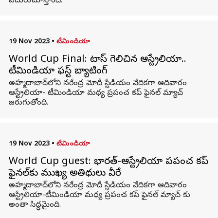
ఎదురుచూస్తోంది.
19 Nov 2023
•
టీమిండియా
World Cup Final: టాస్ గెలిచిన ఆస్ట్రేలియా..
టీమిండియా ఫస్ట్ బ్యాటింగ్
అహ్మదాబాద్‌లోని నరేంద్ర మోదీ స్టేడియం వేదికగా ఆదివారం
ఆస్ట్రేలియా- టీమిండియా మధ్య ప్రపంచ కప్ ఫైనల్ మ్యాచ్
జరుగుతోంది.
19 Nov 2023
•
టీమిండియా
World Cup guest: భారత్-ఆస్ట్రేలియా ప్రపంచ కప్
ఫైనల్‌కు ముఖ్య అతిథులు వీరే
అహ్మదాబాద్‌లోని నరేంద్ర మోదీ స్టేడియం వేదికగా ఆదివారం
ఆస్ట్రేలియా-టీమిండియా మధ్య ప్రపంచ కప్ ఫైనల్ మ్యాచ్ కు
అంతా సిద్ధమైంది.