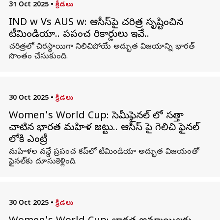
31 Oct 2025
•
క్రీడలు
IND w Vs AUS w: ఆసీస్‌పై చరిత్ర సృష్టించిన
టీమిండియా.. ప్రపంచ రికార్డులు ఇవే..
చరిత్రలో చిరస్థాయిగా నిలిచిపోయే అద్భుత విజయాన్ని భారత్‌
సొంతం చేసుకుంది.
30 Oct 2025
•
క్రీడలు
Women's World Cup: సెమీఫైనల్ లో సత్తా
చాటిన భారత మహిళ జట్టు.. ఆసీస్ పై గెలిచి ఫైనల్
లోకి ఎంట్రీ
మహిళల వన్డే ప్రపంచ కప్‌లో టీమిండియా అద్భుత విజయంతో
ఫైనల్‌కు దూసుకెళ్లింది.
30 Oct 2025
•
క్రీడలు