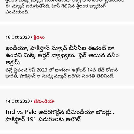
శ్రీలంక మధ్య మ్యాచ్ జరుగుతుంది. లక్నో లోని ఏకనా స్టేడియంలో
ఈ మ్యాచ్ జరుగుతోంది. టాస్ గెలిచిన శ్రీలంక బ్యాటింగ్
ఎంచుకుంది.
16 Oct 2023
•
క్రీడలు
ఇండియా, పాకిస్తాన్ మ్యాచ్ బీసీసీఐ ఈవెంట్ లా
ఉందని మిక్కీ ఆర్థర్ వ్యాఖ్యలు.. ఫైర్ అయిన వసీం
అక్రమ్
వన్డే ప్రపంచ కప్ 2023 లో భాగంగా అక్టోబర్ 14వ తేదీ రోజున
భారత్, పాకిస్తాన్ ల మధ్య మ్యాచ్ జరిగిన సంగతి తెలిసిందే.
14 Oct 2023
•
టీమిండియా
Ind vs Pak: అదరగొట్టిన టీమిండియా బౌలర్లు..
పాకిస్థాన్ 191 పరుగులకు ఆలౌట్