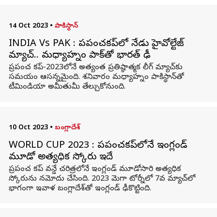
14 Oct 2023
•
పాకిస్థాన్
INDIA Vs PAK : ప్రపంచకప్‌లో నేడు హైవోల్టేజ్
మ్యాచ్‌.. మధ్యాహ్నం పాక్‌తో భారత్‌ ఢీ
ప్రపంచ కప్‌-2023లోనే అత్యంత ప్రతిష్ఠాత్మక లీగ్ మ్యాచ్‌కు
సమయం ఆసన్నమైంది. శనివారం మధ్యాహ్నం పాకిస్థాన్‌తో
టీమిండియా అమీతుమీ తేల్చుకోనుంది.
10 Oct 2023
•
బంగ్లాదేశ్
WORLD CUP 2023 : ప్రపంచకప్‌లోనే ఇంగ్లండ్
మూడో అత్యధిక స్కోరు ఇదే
ప్రపంచ కప్ వన్డే చరిత్రలోనే ఇంగ్లండ్ మూడోసారి అత్యధిక
స్కోరును నమోదు చేసింది. 2023 మెగా టోర్నీలో 7వ మ్యాచ్‌లో
భాగంగా ఇవాళ బంగ్లాదేశ్‌తో ఇంగ్లండ్ ఢీకొట్టింది.