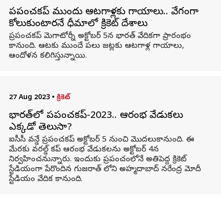
ప్రపంచకప్ ముందు ఆటగాళ్లకు గాయాలు.. వేగంగా
కోలుకుంటారనే ధీమాలో క్రికెట్ దేశాలు
ప్రపంచకప్‌ మెగాటోర్నీ అక్టోబర్‌ 5న భారత్‌ వేదికగా ప్రారంభం
కానుంది. ఆటకు ముందే పలు జట్లకు ఆటగాళ్ల గాయాలు,
ఆందోళన కలిగిస్తున్నాయి.
27 Aug 2023
•
క్రికెట్
భారత్‌లో ప్రపంచకప్-2023.. ఆరంభ వేడుక‌లు
ఎక్కడో తెలుసా?
ఐసీసీ వన్డే ప్రపంచకప్ అక్టోబర్ 5 నుంచి మొదలుకానుంది. ఈ
మేరకు వరల్డ్ కప్ ఆరంభ వేడుకలను అక్టోబర్ 4న
నిర్వహించనున్నారు. ఇందుకు ప్రపంచంలోనే అతిపెద్ద క్రికెట్
స్టేడియంగా పేరొందిన గుజరాత్ లోని అహ్మదాబాద్ నరేంద్ర మోదీ
స్టేడియం వేదిక కానుంది.