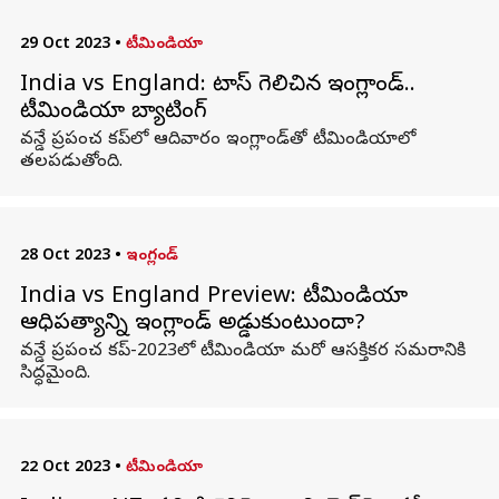
29 Oct 2023
•
టీమిండియా
India vs England: టాస్ గెలిచిన ఇంగ్లాండ్..
టీమిండియా బ్యాటింగ్
వన్డే ప్రపంచ కప్‌లో ఆదివారం ఇంగ్లాండ్‌తో టీమిండియాలో
తలపడుతోంది.
28 Oct 2023
•
ఇంగ్లండ్
India vs England Preview: టీమిండియా
ఆధిపత్యాన్ని ఇంగ్లాండ్ అడ్డుకుంటుందా?
వన్డే ప్రపంచ కప్-2023లో టీమిండియా మరో ఆసక్తికర సమరానికి
సిద్ధమైంది.
22 Oct 2023
•
టీమిండియా