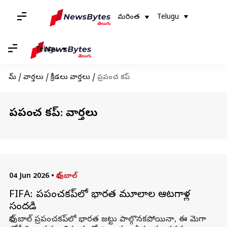
మరింత
Telugu
Telugu
హోమ్
/
వార్తలు
/
క్రీడలు వార్తలు
/
ప్రపంచ కప్
ప్రపంచ కప్: వార్తలు
04 Jun 2026
•
ఫుట్ బాల్
FIFA: ప్రపంచకప్‌లో భారత మూలాల ఆటగాళ్ల
సందడి
ఫుట్‌ బాల్‌ ప్రపంచకప్‌లో భారత జట్టు పాల్గొనకపోయినా, ఈ మెగా