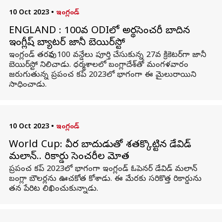
10 Oct 2023
•
ఇంగ్లండ్
ENGLAND : 100వ ODIలో అర్థసెంచరీ బాదిన
ఇంగ్లీష్ బ్యాటర్ జానీ బెయిర్‌స్టో
ఇంగ్లండ్‌ తరఫున 100 వన్డేలు పూర్తి చేసుకున్న 27వ క్రికెటర్‌గా జానీ
బెయిర్‌స్టో నిలిచాడు. ధర్మశాలలో బంగ్లాదేశ్‌తో మంగళవారం
జరుగుతున్న ప్రపంచ కప్ 2023లో భాగంగా ఈ మైలురాయిని
సాధించాడు.
10 Oct 2023
•
ఇంగ్లండ్
World Cup: వీర బాదుడుతో శతక్కొట్టిన డేవిడ్
మలాన్.. రికార్డు సెంచరీల మోత
ప్రపంచ కప్ 2023లో భాగంగా ఇంగ్లండ్ ఓపెనర్ డేవిడ్ మలాన్
బంగ్లా బౌలర్లను ఊచకోత కోశాడు. ఈ మేరకు సరికొత్త రికార్డును
తన పేరిట లిఖించుకున్నాడు.