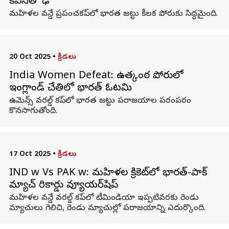
కివీస్‌తో ఢీ
మహిళల వన్డే ప్రపంచకప్‌లో భారత జట్టు కీలక పోరుకు సిద్ధమైంది.
20 Oct 2025
•
క్రీడలు
India Women Defeat: ఉత్కంఠ పోరులో
ఇంగ్లాండ్‌ చేతిలో భారత్‌ ఓటమి
ఉమెన్స్ వరల్డ్ కప్‌లో భారత జట్టు పరాజయాల పరంపరం
కొనసాగుతోంది.
17 Oct 2025
•
క్రీడలు
IND w Vs PAK w: మహిళల క్రికెట్‌లో భారత్-పాక్
మ్యాచ్ రికార్డు వ్యూయర్‌షిప్
మహిళల వన్డే వరల్డ్ కప్‌లో టీమిండియా ఇప్పటివరకు రెండు
మ్యాచులు గెలిచి, రెండు మ్యాచుల్లో పరాజయాన్ని ఎదుర్కొంది.