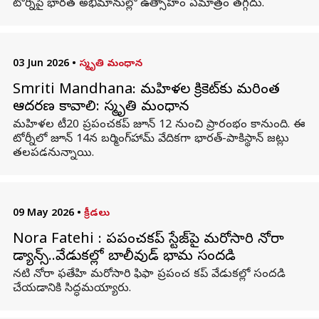
టోర్నీపై భారత అభిమానుల్లో ఉత్సాహం ఏమాత్రం తగ్గదు.
03 Jun 2026
•
స్మృతి మంధాన
Smriti Mandhana: మహిళల క్రికెట్‌కు మరింత
ఆదరణ కావాలి: స్మృతి మంధాన
మహిళల టీ20 ప్రపంచకప్ జూన్ 12 నుంచి ప్రారంభం కానుంది. ఈ
టోర్నీలో జూన్ 14న బర్మింగ్‌హామ్ వేదికగా భారత్-పాకిస్థాన్ జట్లు
తలపడనున్నాయి.
09 May 2026
•
క్రీడలు
Nora Fatehi : ప్రపంచకప్‌ స్టేజ్‌పై మరోసారి నోరా
డ్యాన్స్‌..వేడుకల్లో బాలీవుడ్‌ భామ సందడి
నటి నోరా ఫతేహి మరోసారి ఫిఫా ప్రపంచ కప్‌ వేడుకల్లో సందడి
చేయడానికి సిద్ధమయ్యారు.