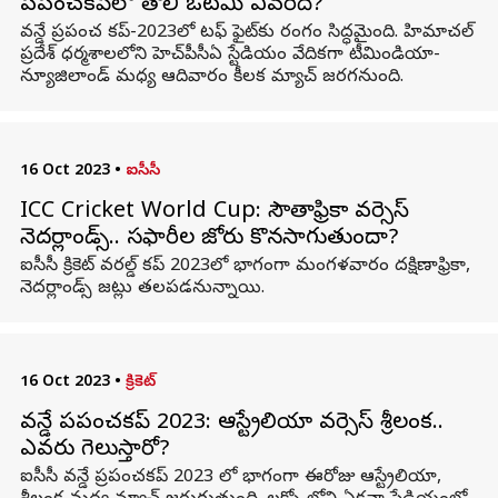
ప్రపంచకప్‌లో తొలి ఓటమి ఎవరిది?
వన్డే ప్రపంచ కప్‌-2023లో టఫ్ ఫైట్‌కు రంగం సిద్ధమైంది. హిమాచల్
ప్రదేశ్‌ ధర్మశాలలోని హెచ్‌పీసీఏ స్టేడియం వేదికగా టీమిండియా-
న్యూజిలాండ్ మధ్య ఆదివారం కీలక మ్యాచ్ జరగనుంది.
16 Oct 2023
•
ఐసీసీ
ICC Cricket World Cup: సౌతాఫ్రికా వర్సెస్
నెదర్లాండ్స్‌.. సఫారీల జోరు కొనసాగుతుందా?
ఐసీసీ క్రికెట్ వరల్డ్ కప్ 2023లో భాగంగా మంగళవారం దక్షిణాఫ్రికా,
నెదర్లాండ్స్ జట్లు తలపడనున్నాయి.
16 Oct 2023
•
క్రికెట్
వన్డే ప్రపంచకప్ 2023: ఆస్ట్రేలియా వర్సెస్ శ్రీలంక..
ఎవరు గెలుస్తారో?
ఐసీసీ వన్డే ప్రపంచకప్ 2023 లో భాగంగా ఈరోజు ఆస్ట్రేలియా,