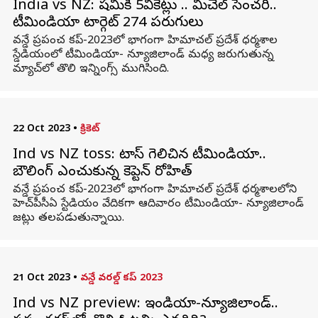
India vs NZ: షమికి 5వికెట్లు .. మిచెల్ సెంచరీ..
టీమిండియా టార్గెట్ 274 పరుగులు
వన్డే ప్రపంచ కప్‌-2023లో భాగంగా హిమాచల్ ప్రదేశ్‌ ధర్మశాల
స్డేడియంలో టీమిండియా- న్యూజిలాండ్ మధ్య జరుగుతున్న
మ్యాచ్‌లో తొలి ఇన్నింగ్స్ ముగిసింది.
22 Oct 2023
•
క్రికెట్
Ind vs NZ toss: టాస్ గెలిచిన టీమిండియా..
బౌలింగ్ ఎంచుకున్న కెప్టెన్ రోహిత్
వన్డే ప్రపంచ కప్‌-2023లో భాగంగా హిమాచల్ ప్రదేశ్‌ ధర్మశాలలోని
హెచ్‌పీసీఏ స్టేడియం వేదికగా ఆదివారం టీమిండియా- న్యూజిలాండ్
జట్లు తలపడుతున్నాయి.
21 Oct 2023
•
వన్డే వరల్డ్ కప్ 2023
Ind vs NZ preview: ఇండియా-న్యూజిలాండ్..