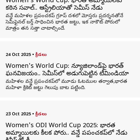
Women's World Cup: భారత అమ్మాయిలకు
కఠిన సవాల్‌.. ఆస్ట్రేలియాతో సెమీస్‌ నేడు
వన్డే మహిళల ప్రపంచకప్‌ గ్రూప్‌ దశలో మోస్తరు ప్రదర్శనతోనే
సెమీఫైనల్‌ బర్త్‌ సాధించిన భారత జట్టు, ఇక నాకౌట్‌ పోరులో
మాత్రం తన సత్తా చాటాల్సిందే.
24 Oct 2025
•
క్రీడలు
Women's World Cup: న్యూజిలాండ్‌పై భారత్‌
ఘనవిజయం.. సెమీస్‌లో అడుగుపెట్టిన టీమిండియా
మహిళల వన్డే ప్రపంచకప్‌లో మూడు ఓటముల తర్వాత,భారత
మహిళా క్రికెట్ జట్టు గెలుపు బాట పట్టింది.
23 Oct 2025
•
క్రీడలు
Women's ODI World Cup 2025: భారత
అమ్మాయిలకు కీలక పోరు.. వన్డే ప్రపంచకప్‌లో నేడు