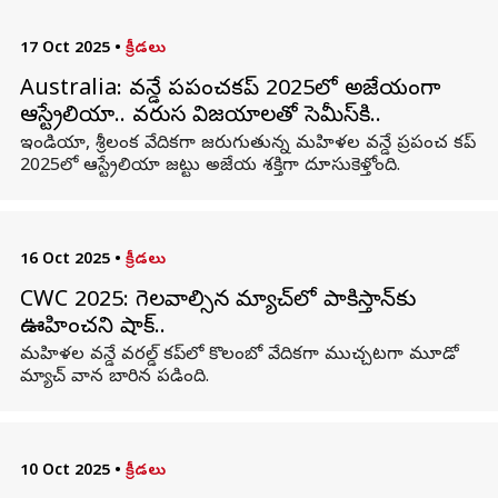
17 Oct 2025
•
క్రీడలు
Australia: వన్డే ప్రపంచకప్‌ 2025లో అజేయంగా
ఆస్ట్రేలియా.. వరుస విజయాలతో సెమీస్‌కి..
ఇండియా, శ్రీలంక వేదికగా జరుగుతున్న మహిళల వన్డే ప్రపంచ కప్
2025లో ఆస్ట్రేలియా జట్టు అజేయ శక్తిగా దూసుకెళ్తోంది.
16 Oct 2025
•
క్రీడలు
CWC 2025: గెలవాల్సిన మ్యాచ్‌లో పాకిస్తాన్‌కు
ఊహించని షాక్‌..
మహిళల వన్డే వరల్డ్‌ కప్‌లో కొలంబో వేదికగా ముచ్చటగా మూడో
మ్యాచ్‌ వాన బారిన పడింది.
10 Oct 2025
•
క్రీడలు