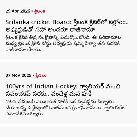
29 Apr 2026
•
శ్రీలంక
Srilanka cricket Board: శ్రీలంక క్రికెట్‌లో కల్లోలం..
అధ్యక్షుడితో సహా అందరూ రాజీనామా
శ్రీలంక క్రికెట్ తీవ్ర సంక్షోభాన్ని ఎదుర్కొంటోంది. ఈ పరిణామాల
మధ్య శ్రీలంక క్రికెట్ బోర్డు అధ్యక్షుడు షమ్మీ సిల్వా తన పదవికి
రాజీనామా చేశారు.
07 Nov 2025
•
క్రీడలు
100yrs of Indian Hockey: గ్వాలియర్‌ నుంచి
ప్రపంచకప్‌ వరకు.. వందేళ్ల మన హాకీ
1925 నవంబర్‌ నెల.భారత హాకీకి ఒక వ్యవస్థను ఏర్పాటు
చేయాలన్న ఉద్దేశ్యంతో కొంతమంది క్రీడాభిమానులు గ్వాలియర్‌లో
సమావేశమయ్యారు.