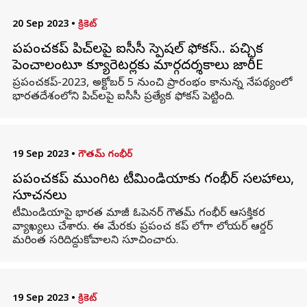
20 Sep 2023
•
క్రికెట్
ప్రపంచకప్ పిచ్‌ల‌పై ఐసీసీ స్పెషల్ ఫోకస్.. పచ్చిక
పెంచాలంటూ క్యూరెట‌ర్లకు మార్గదర్శకాలు జారీE
ప్రపంచకప్-2023, అక్టోబర్ 5 నుంచి ప్రారంభం కానున్న నేపథ్యంలో
భారతదేశంలోని పిచ్‌లపై ఐసీసీ ప్రత్యేక ఫోకస్ పెట్టింది.
19 Sep 2023
•
గౌతమ్ గంభీర్
ప్రపంచకప్ ముంగిట టీమిండియాకు గంభీర్ సలహాలు,
సూచనలు
టీమిండియాపై భారత మాజీ ఓపెనర్‌ గౌతమ్‌ గంభీర్‌ ఆసక్తికర
వ్యాఖ్యలు చేశారు. ఈ మేరకు ప్రపంచ కప్ లోగా లోయర్ ఆర్డర్
మరింత సరిదిద్దుకోవాలని సూచించారు.
19 Sep 2023
•
క్రికెట్