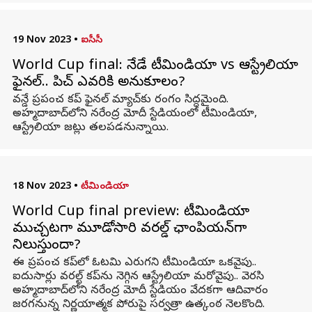
19 Nov 2023
•
ఐసీసీ
World Cup final: నేడే టీమిండియా vs ఆస్ట్రేలియా
ఫైనల్.. పిచ్ ఎవరికి అనుకూలం?
వన్డే ప్రపంచ కప్ ఫైనల్ మ్యాచ్‌కు రంగం సిద్ధమైంది.
అహ్మదాబాద్‌లోని నరేంద్ర మోదీ స్టేడియంలో టీమిండియా,
ఆస్ట్రేలియా జట్లు తలపడనున్నాయి.
18 Nov 2023
•
టీమిండియా
World Cup final preview: టీమిండియా
ముచ్చటగా మూడోసారి వరల్డ్ ఛాంపియన్‌గా
నిలుస్తుందా?
ఈ ప్రపంచ కప్‌లో ఓటమి ఎరుగని టీమిండియా ఒకవైపు..
ఐదుసార్లు వరల్ట్ కప్‌ను నెగ్గిన ఆస్ట్రేలియా మరోవైపు.. వెరసి
అహ్మదాబాద్‌లోని నరేంద్ర మోదీ స్టేడియం వేదకగా ఆదివారం
జరగనున్న నిర్ణయాత్మక పోరుపై సర్వత్రా ఉత్కంఠ నెలకొంది.