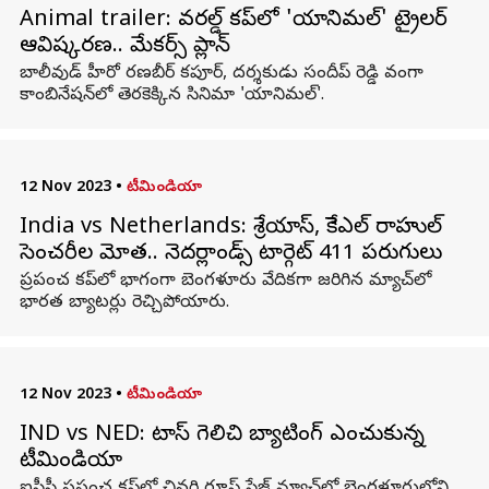
Animal trailer: వరల్డ్ కప్‌లో 'యానిమల్' ట్రైలర్
ఆవిష్కరణ.. మేకర్స్ ప్లాన్
బాలీవుడ్ హీరో రణబీర్ కపూర్, దర్శకుడు సందీప్ రెడ్డి వంగా
కాంబినేషన్‌లో తెరకెక్కిన సినిమా 'యానిమల్'.
12 Nov 2023
•
టీమిండియా
India vs Netherlands: శ్రేయాస్, కేెఎల్ రాహుల్
సెంచరీల మోత.. నెదర్లాండ్స్‌ టార్గెట్ 411 పరుగులు
ప్రపంచ కప్‌లో భాగంగా బెంగళూరు వేదికగా జరిగిన మ్యాచ్‌లో
భారత బ్యాటర్లు రెచ్చిపోయారు.
12 Nov 2023
•
టీమిండియా
IND vs NED: టాస్ గెలిచి బ్యాటింగ్ ఎంచుకున్న
టీమిండియా