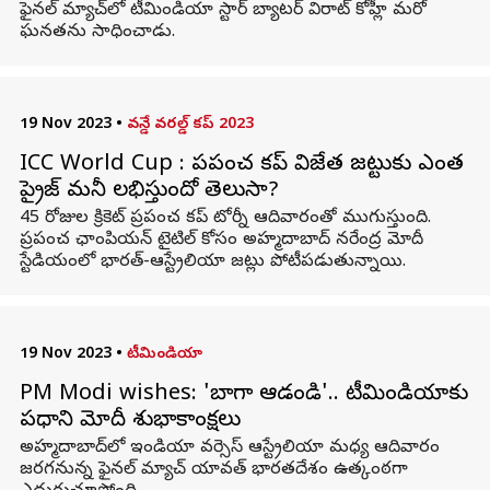
ఫైనల్ మ్యాచ్‌లో టీమిండియా స్టార్ బ్యాటర్ విరాట్ కోహ్లీ మరో
ఘనతను సాధించాడు.
19 Nov 2023
•
వన్డే వరల్డ్ కప్ 2023
ICC World Cup : ప్రపంచ కప్ విజేత జట్టుకు ఎంత
ప్రైజ్ మనీ లభిస్తుందో తెలుసా?
45 రోజుల క్రికెట్ ప్రపంచ కప్ టోర్నీ ఆదివారంతో ముగుస్తుంది.
ప్రపంచ ఛాంపియన్ టైటిల్ కోసం అహ్మదాబాద్ నరేంద్ర మోదీ
స్టేడియంలో భారత్-ఆస్ట్రేలియా జట్లు పోటీపడుతున్నాయి.
19 Nov 2023
•
టీమిండియా
PM Modi wishes: 'బాగా ఆడండి'.. టీమిండియాకు
ప్రధాని మోదీ శుభాకాంక్షలు
అహ్మదాబాద్‌లో ఇండియా వర్సెస్ ఆస్ట్రేలియా మధ్య ఆదివారం
జరగనున్న ఫైనల్ మ్యాచ్ యావత్ భారతదేశం ఉత్కంఠగా