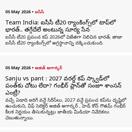
05 May 2026
•
ఐసీసీ
Team India: ఐసీసీ టీ20 ర్యాంకింగ్స్‌లో టాప్‌లో
భారత్.. తగ్గేదేలే అంటున్న సూర్య సేన
ఐసీసీ టీ20 ప్రపంచ కప్ 2026లో విజేతగా నిలిచిన భారత్, తాజా
ఐసీసీ టీ20 ర్యాంకింగ్స్‌లో అగ్రస్థానాన్ని దక్కించుకుంది.
05 May 2026
•
అజిత్ అగార్కర్
Sanju vs pant : 2027 వరల్డ్ కప్ స్క్వాడ్‌లో
పంత్‌కు చోటు లేదా? గంభీర్ ప్లాన్‌తో సంజూ శాంసన్‌
ఎంట్రీ?
వచ్చే ఏడాది జరిగే వన్డే సిరీస్‌లు, 2027 వన్డే ప్రపంచ కప్‌ను దృష్టిలో
ఉంచుకుని, చీఫ్ సెలెక్టర్ అజిత్ అగార్కర్ , హెడ్ కోచ్ గౌతమ్ గంభీర్
కీలక నిర్ణయం తీసుకున్నట్లు జాతీయ మీడియా నివేదికలు
చెబుతున్నాయి.