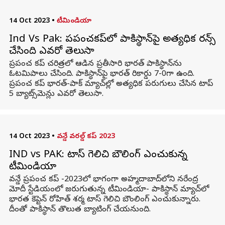
14 Oct 2023
•
టీమిండియా
Ind Vs Pak: ప్రపంచకప్‌లో పాకిస్థాన్‌పై అత్యధిక రన్స్
చేసింది ఎవరో తెలుసా
ప్రపంచ కప్ చరిత్రలో ఆడిన ప్రతీసారి భారత్ పాకిస్థాన్‌ను
ఓటమిపాలు చేసింది. పాకిస్థాన్‌పై భారత్ రికార్డు 7-0గా ఉంది.
ప్రపంచ కప్ భారత్-పాక్ మ్యాచ్‌ల్లో అత్యధిక పరుగులు చేసిన టాప్
5 బ్యాట్స్‌మెన్లు ఎవరో తెలుసా.
14 Oct 2023
•
వన్డే వరల్డ్ కప్ 2023
IND vs PAK: టాస్ గెలిచి బౌలింగ్ ఎంచుకున్న
టీమిండియా
వన్డే ప్రపంచ కప్ -2023లో భాగంగా అహ్మదాబాద్‌లోని నరేంద్ర
మోదీ స్టేడియంలో జరుగుతున్న టీమిండియా- పాకిస్థాన్ మ్యాచ్‌లో
భారత కెప్టెన్ రోహిత్ శర్మ టాస్ గెలిచి బౌంలింగ్ ఎంచుకున్నారు.
దీంతో పాకిస్థాన్ తొలుత బ్యాటింగ్ చేయనుంది.