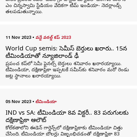
ఐసీసీ ప్రపంచ కప్‌లో చివరి గ్రూప్ స్టేజ్ మ్యాచ్‌లో బెంగళూరులోని
ఎం చిన్నస్వామి స్టేడియం వేదికగా టీమ్ ఇండియా- నెదర్లాండ్స్‌
తలపడుతున్నాయి.
11 Nov 2023
•
వన్డే వరల్డ్ కప్ 2023
World Cup semis: సెమీస్ బెర్తులు ఖరారు.. 15న
టీమిండియాతో న్యూజిలాండ్‌ ఢీ
ప్రపంచ కప్‌లో సెమీ ఫైనల్స్ బెర్తులు శనివారం ఖరారయ్యాయి.
టీమిండియా, దక్షిణాఫ్రికా ఇప్పటకే సమీస్‌కు శనివారం మరో రెండు
జట్ల స్థానాలు ఖరారయ్యాయి.
05 Nov 2023
•
టీమిండియా
IND vs SA: టీమిండియా 8వ విక్టరీ.. 83 పరుగులకు
దక్షిణాఫ్రికా ఆలౌట్
కోల్‌కతాలోని ఈడెన్ గార్డెన్స్‌లో దక్షిణాఫ్రికాకు టీమిండియా చిత్తు
చేసింది. టీమిండియా బౌలర్లు విజృంభిచడంతో దక్షిణాఫ్రికా 83