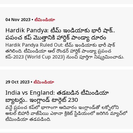
04 Nov 2023
•
టీమిండియా
Hardik Pandya: టీమ్ ఇండియాకు భారీ షాక్..
ప్రపంచ కప్ మొత్తానికి హార్దిక్ పాండ్యా దూరం
Hardik Pandya Ruled Out: టీమ్ ఇండియాకు భారీ షాక్
తగిలింది. టీమిండియా ఆల్ రౌండర్ హార్దిక్ పాండ్యా ప్రపంచ
కప్-2023 (World Cup 2023) నుంచి పూర్తిగా నిష్క్రమించాడు.
29 Oct 2023
•
టీమిండియా
India vs England: తడబడిన టీమిండియా
బ్యాటర్లు.. ఇంగ్లాండ్ టార్గెట్ 230
వన్డే ప్రపంచ కప్‌లో భాగాంగా ఆదివారం ఇంగ్లాండ్‌తో లక్నోలోని
అటల్ బిహారీ వాజ్‌పేయి ఎకానా క్రికెట్ స్టేడియంలో జరిగిన మ్యాచ్‌లో
టీమిండియా తడపడింది.