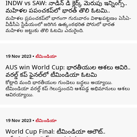
INDW vs SAW: నాడిన్ డి క్లెర్క్ మెరుపు ఇన్నింగ్స్‌..
మహిళల ప్రపంచకప్‌లో భారత్ తొలి ఓటమి..
మహిళల ప్రపంచకప్‌లో భాగంగా గురువారం విశాఖపట్టణం ఏసీఏ-
వీడీసీఏ స్టేడియంలో జరిగిన ఉత్కంఠభరిత పోరులో భారత
మహిళల జట్టుకు తొలి ఓటమి ఎదురైంది.
19 Nov 2023
•
టీమిండియా
AUS win World Cup: భారతీయుల ఆశలు ఆవిరి..
వరల్డ్ కప్ ఫైనల్‌లో టీమిండియా ఓటమి
కోట్లాది మంది భారతీయుల గుండెలు బద్ధలు అయ్యాయి.
టీమిండియా వరల్డ్ కప్ గెలుస్తుందని ఆశపడ్డ అభిమానులు ఆశలు
ఆవిరయ్యాయి.
19 Nov 2023
•
టీమిండియా
World Cup Final: టీమిండియా ఆలౌట్..