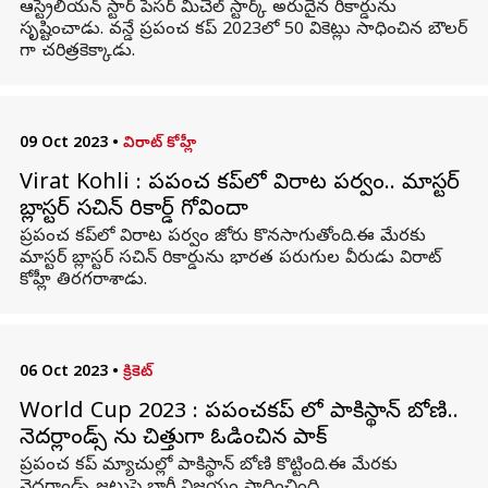
ఆస్ట్రేలియన్ స్టార్‌ పేసర్‌ మిచెల్‌ స్టార్క్‌ అరుదైన రికార్డును
సృష్టించాడు. వన్డే ప్రపంచ కప్‌ 2023లో 50 వికెట్లు సాధించిన బౌలర్
గా చరిత్రకెక్కాడు.
09 Oct 2023
•
విరాట్ కోహ్లీ
Virat Kohli : ప్రపంచ కప్‌లో విరాట పర్వం.. మాస్టర్
బ్లాస్టర్ సచిన్ రికార్డ్ గోవిందా
ప్రపంచ కప్‌లో విరాట పర్వం జోరు కొనసాగుతోంది.ఈ మేరకు
మాస్టర్ బ్లాస్టర్ సచిన్ రికార్డును భారత పరుగుల వీరుడు విరాట్
కోహ్లీ తిరగరాశాడు.
06 Oct 2023
•
క్రికెట్
World Cup 2023 : ప్రపంచకప్ లో పాకిస్థాన్ బోణి..
నెదర్లాండ్స్ ను చిత్తుగా ఓడించిన పాక్
ప్రపంచ కప్ మ్యాచుల్లో పాకిస్థాన్ బోణి కొట్టింది.ఈ మేరకు