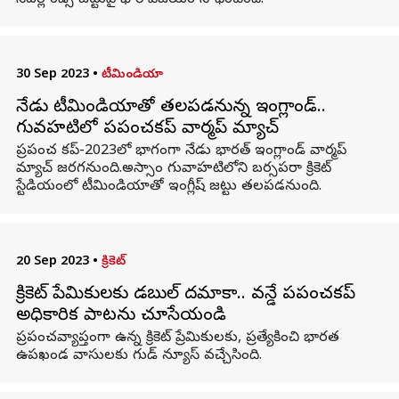
నెదర్లాండ్స్ జట్టుపై భారీ విజయం సాధించింది.
30 Sep 2023
•
టీమిండియా
నేడు టీమిండియాతో తలపడనున్న ఇంగ్లాండ్‌..
గువహటిలో ప్రపంచకప్ వార్మప్ మ్యాచ్
ప్రపంచ కప్-2023లో భాగంగా నేడు భారత్ ఇంగ్లాండ్ వార్మప్
మ్యాచ్ జరగనుంది.అస్సాం గువాహటిలోని బర్సపరా క్రికెట్
స్టేడియంలో టీమిండియాతో ఇంగ్లీష్ జట్టు తలపడనుంది.
20 Sep 2023
•
క్రికెట్
క్రికెట్ ప్రేమికులకు డబుల్ దమాకా.. వన్డే ప్రపంచకప్‌
అధికారిక పాటను చూసేయండి
ప్రపంచవ్యాప్తంగా ఉన్న క్రికెట్ ప్రేమికులకు, ప్రత్యేకించి భారత
ఉపఖండ వాసులకు గుడ్ న్యూస్ వచ్చేసింది.