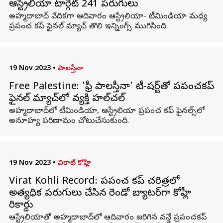
ఆస్ట్రేలియా టార్గెట్ 241 పరుగులు
అహ్మదాబాద్‌ వేదికగా ఆదివారం ఆస్ట్రేలియా- టీమిండియా మధ్య
ప్రపంచ కప్ ఫైనల్ మ్యాచ్ తొలి ఇన్నింగ్స్ ముగిసింది.
19 Nov 2023
•
పాలస్తీనా
Free Palestine: 'ఫ్రీ పాలస్తీనా' టీ-షర్ట్‌తో ప్రపంచకప్
ఫైనల్ మ్యాచ్‌లో వ్యక్తి హల్‌చల్
అహ్మదాబాద్‌లో టీమిండియా, ఆస్ట్రేలియా ప్రపంచ కప్ ఫైనల్స్‌లో
అనూహ్య పరిణామం చోటుచేసుకుంది.
19 Nov 2023
•
విరాట్ కోహ్లీ
Virat Kohli Record: ప్రపంచ కప్‌ చరిత్రలో
అత్యధిక పరుగులు చేసిన రెండో బ్యాటర్‌గా కోహ్లీ
రికార్డు
ఆస్ట్రేలియాతో అహ్మదాబాద్‌లో ఆదివారం జరిగిన వన్డే ప్రపంచకప్