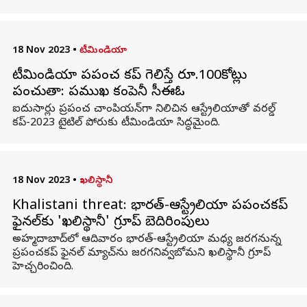
18 Nov 2023
•
టీమిండియా
టీమిండియా ప్రపంచ కప్ గెలిస్తే రూ.100కోట్లు
పంచుతా: ప్రముఖ కంపెనీ సీఈఓ
ఐదుసార్లు ప్రపంచ చాంపియన్‌గా నిలిచిన ఆస్ట్రేలియాతో వరల్డ్
కప్-2023 టైటిల్‌ పోరుకు టీమిండియా సిద్ధమైంది.
18 Nov 2023
•
ఖలిస్థానీ
Khalistani threat: భారత్-ఆస్ట్రేలియా ప్రపంచకప్
ఫైనల్‌కు 'ఖలిస్థానీ' గ్రూప్ బెదిరింపులు
అహ్మదాబాద్‌లో ఆదివారం భారత్-ఆస్ట్రేలియా మధ్య జరగనున్న
ప్రపంచకప్ ఫైనల్ మ్యాచ్‌ను జరగనివ్వబోమని ఖలిస్థానీ గ్రూప్
హెచ్చరించింది.