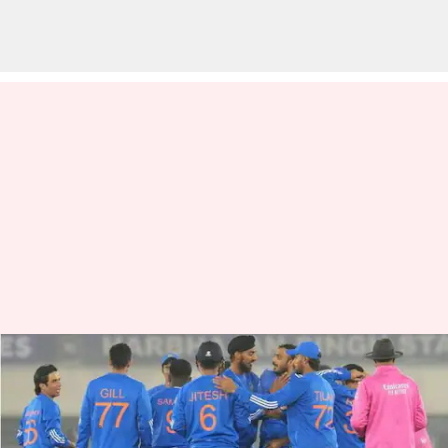
India vs Afghanistan: నేడు రెండో
టీ20.. సిరీస్‌పై కన్నేసిన టీమిండియా
వ్రాసిన వారు
Jan 14, 2024
09:25 am
Stalin