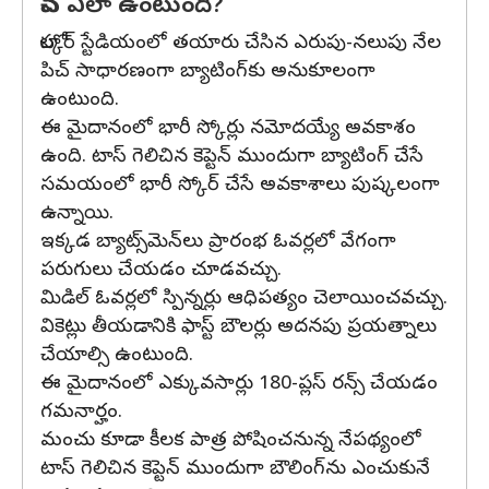
పిచ్ ఎలా ఉంటుంది?
హోల్కర్ స్టేడియంలో తయారు చేసిన ఎరుపు-నలుపు నేల
పిచ్ సాధారణంగా బ్యాటింగ్‌కు అనుకూలంగా
ఉంటుంది.
ఈ మైదానంలో భారీ స్కోర్లు నమోదయ్యే అవకాశం
ఉంది. టాస్ గెలిచిన కెప్టెన్ ముందుగా బ్యాటింగ్ చేసే
సమయంలో భారీ స్కోర్ చేసే అవకాశాలు పుష్కలంగా
ఉన్నాయి.
ఇక్కడ బ్యాట్స్‌మెన్‌లు ప్రారంభ ఓవర్లలో వేగంగా
పరుగులు చేయడం చూడవచ్చు.
మిడిల్ ఓవర్లలో స్పిన్నర్లు ఆధిపత్యం చెలాయించవచ్చు.
వికెట్లు తీయడానికి ఫాస్ట్ బౌలర్లు అదనపు ప్రయత్నాలు
చేయాల్సి ఉంటుంది.
ఈ మైదానంలో ఎక్కువసార్లు 180-ప్లస్ రన్స్ చేయడం
గమనార్హం.
మంచు కూడా కీలక పాత్ర పోషించనున్న నేపథ్యంలో
టాస్ గెలిచిన కెప్టెన్ ముందుగా బౌలింగ్‌ను ఎంచుకునే