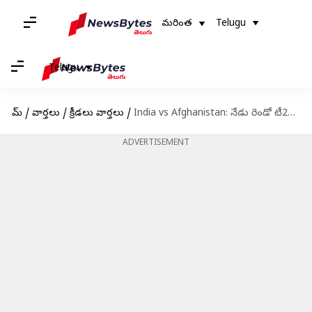
మరింత
Telugu
Telugu
హోమ్
/
వార్తలు
/
క్రీడలు వార్తలు
/
India vs Afghanistan: నేడు రెండో టీ20.. సిరీస్‌పై కన్నేసిన టీమిండియా
ADVERTISEMENT