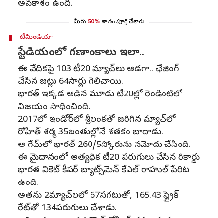
అవకాశం ఉంది.
మీరు
50%
శాతం పూర్తి చేశారు
టీమిండియా
స్టేడియంలో గణాంకాలు ఇలా..
ఈ వేదికపై 103 టీ20 మ్యాచ్‌లు ఆడగా.. ఛేజింగ్
చేసిన జట్లు 64సార్లు గెలిచాయి.
భారత్ ఇక్కడ ఆడిన మూడు టీ20ల్లో రెండింటిలో
విజయం సాధించింది.
2017లో ఇండోర్‌లో శ్రీలంకతో జరిగిన మ్యాచ్‌లో
రోహిత్ శర్మ 35బంతుల్లోనే శతకం బాదాడు.
ఆ గేమ్‌లో భారత్ 260/5స్కోరును నమోదు చేసింది.
ఈ మైదానంలో అత్యధిక టీ20 పరుగులు చేసిన రికార్డు
భారత వికెట్ కీపర్ బ్యాట్స్‌మెన్ కేఎల్ రాహుల్ పేరిట
ఉంది.
అతను 2మ్యాచ్‌లలో 67సగటుతో, 165.43 స్ట్రైక్
రేట్‌తో 134పరుగులు చేశాడు.