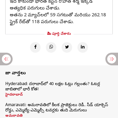
ఇది కాకుండా భారత కెప్టెన్ రోహిత్ శర్మ ఇక్కడ
అత్యధిక పరుగులు చేశాడు.
అతను 2 మ్యాచ్‌లలో 59 సగటుతో మరియు 262.18
స్ట్రైక్ రేట్‌తో 118 పరుగులు చేశాడు.
మీరు పూర్తి చేశారు
తాజా వార్తలు
Hyderabad: హైదరాబాద్‌లో 40 లక్షల ఓట్లు గల్లంతు? ఓటర్ల
జాబితాలో భారీ కోత!
హైదరాబాద్
Amaravati: అమరావతిలో కీలక ప్రాజెక్టులు రెడీ.. సీడ్‌ యాక్సెస్‌
రోడ్డు, ఎమ్మెల్యే-ఎమ్మెల్సీ టవర్లకు తుది మెరుగులు
అమరావతి