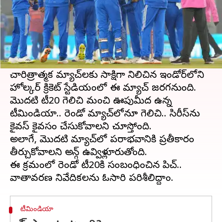
ఈ వార్తాకథనం ఏంటి
అఫ్గానిస్థాన్‌తో
టీమిండియా
స్వదేశంలో మూడు మ్యాచ్‌ల
టీ20 సిరీస్‌ ఆడుతున్న విషయం తెలిసిందే.
అయితే ఆదివారం రెండో టీ20 జరగనుంది. ఎన్నో
చారిత్రాత్మక మ్యాచ్‌లకు సాక్షిగా నిలిచిన ఇండోర్‌లోని
హోల్కర్ క్రికెట్ స్టేడియంలో ఈ మ్యాచ్ జరగనుంది.
మొదటి టీ20 గెలిచి మంచి ఊపుమీద ఉన్న
టీమిండియా.. రెండో మ్యా‌చ్‌లోనూ గెలిచి.. సిరీస్‌ను
కైవస్ కైవసం చేసుకోవాలని చూస్తోంది.
అలాగే, మొదటి మ్యాచ్‌లో పరాభవానికి ప్రతీకారం
తీర్చుకోవాలని అఫ్గాన్ ఉవ్విళ్లూరుతోంది.
ఈ క్రమంలో రెండో టీ20కి సంబంధించిన పిచ్..
టీమిండియా