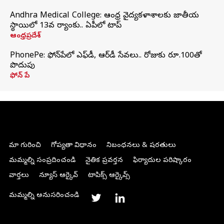
Andhra Medical College: ఆంధ్ర వైద్యకళాశాలకు జాతీయ
స్థాయిలో 13వ ర్యాంకు.. ఏపీలో టాప్
ఆంధ్రప్రదేశ్
PhonePe: ఫోన్‌పేలో ఎఫ్‌డీ, ఆర్‌డీ సేవలు.. రోజుకు రూ.100తో
పొదుపు
ఫోన్‌ పే
మా గురించి
గోప్యతా విధానం
నిబంధనలు & షరతులు
మమ్మల్ని సంప్రదించండి
నైతిక ప్రవర్తన
ఫిర్యాదుల పరిష్కారం
వార్తలు
న్యూస్ ఆర్కైవ్
టాపిక్స్ ఆర్కైవ్స్
మమ్మల్ని అనుసరించండి