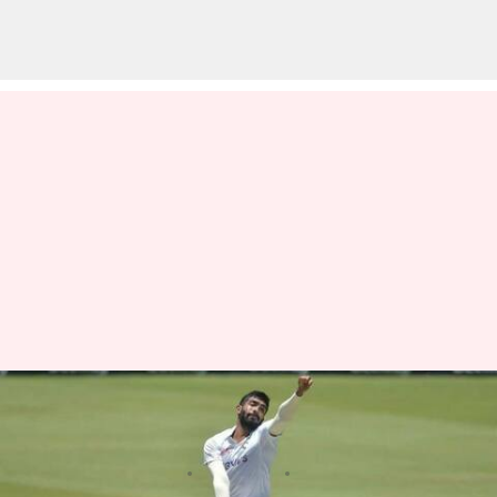
టీమిండియాకి పెద్ద షాక్.. జస్ప్రిత్
బుమ్రా టెస్టులకు దూరం
వ్రాసిన వారు
Feb 10, 2023
11:55 am
Jayachandra Akuri