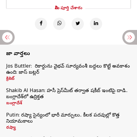
మీరు పూర్తి చేశారు
తాజా వార్తలు
Jos Buttler: నా రికార్డును వైభవ్ సూర్యవంశీ బద్దలు కొట్టే అవకాశం
ఉంది: జాస్ బట్లర్
క్రికెట్
Shakib Al Hasan: హసీనా ప్రెస్‌మీట్‌ తర్వాత షకీబ్‌ ఇంటిపై దాడి..
బంగ్లాదేశ్‌లో ఉద్రిక్తత
బంగ్లాదేశ్
Putin: రష్యా సైన్యంలో భారీ మార్పులు.. కీలక పదవుల్లో కొత్త
నియామకాలు
రష్యా