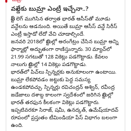
బుమ్రా
వన్డేలకు బుమ్రా ఎంట్రీ ఇచ్చేనా..?
టెస్ట్ లెగ్ ముగిసిన తర్వాత భారత్ ఆసీస్‌తో మూడు
వన్డేలను ఆడనుంది. అయితే బుమ్రా ఆసీస్ వన్డే సిరీస్
ఎంట్రీ ఇస్తాడో లేదో వేచి చూడాల్సిందే.
జనవరి 2018లో టెస్టుల్లో అరంగేట్రం చేసిన బుమ్రా అన్ని
ఫార్మాట్లో అద్భుతంగా రాణిస్తున్నారు. 30 మ్యాచ్‌లో
21.99 సగటుతో 128 వికెట్లు పడగొట్టాడు. కేవలం
నాలుగు టెస్టుల్లో 14 వికెట్లు పడగొట్టాడు.
భారత్‌లో పిచ్‌లు స్పిన్నర్లకు అనుకూలంగా ఉంటాయి.
బుమ్రా లేకపోవడం జట్టుకు పెద్ద సమస్య
ఉండకపోవచ్చు. స్పిన్నర్లు రవిచంద్రన్‌ అశ్విన్‌, రవీంద్ర
జడేజాలు దశాబ్ద కాలంగా స్వదేశంలో జరిగిన టెస్టుల్లో
భారత్‌ తరఫున కీలకంగా వికెట్లు పడగొట్టారు.
ఇప్పటివరకూ సిరాజ్, షమీ, ఉనద్కత్, ఉమేష్‌యాదవ్
రూపంలో ప్రస్తుతం టీమిండియా పేస్ విభాగం బలంగా
ఉంది.