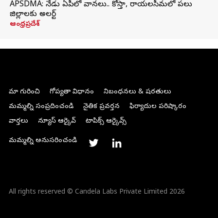
APSDMA: నేడు ఏపీలో వానలు.. కోస్తా, రాయలసీమలో పలు
జిల్లాలకు అలర్ట్
ఆంధ్రప్రదేశ్
మా గురించి
గోప్యతా విధానం
నిబంధనలు & షరతులు
మమ్మల్ని సంప్రదించండి
నైతిక ప్రవర్తన
ఫిర్యాదుల పరిష్కారం
వార్తలు
న్యూస్ ఆర్కైవ్
టాపిక్స్ ఆర్కైవ్స్
మమ్మల్ని అనుసరించండి
All rights reserved © Candela Labs Private Limited 2026