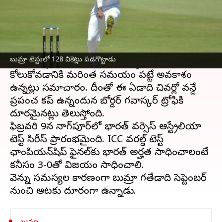
ఈ వార్తాకథనం ఏంటి
టీమ్ ఇండియాకు మరో ఎదురుదెబ్బ తగిలింది.
ఆస్ట్రేలియాతో జరిగే చివరి రెండు టెస్టులకు యార్కర్ల
బుమ్రా టెస్టులో 128 వికెట్లు పడగొట్టాడు
కింగ్
జస్ప్రీత్ బుమ్రా
దూరమయ్యాడు. బుమ్రా
కోలుకోవడానికి మరింత సమయం పట్టే అవకాశం
ఉన్నట్లు సమాచారం. దీంతో ఈ ఏడాది చివర్లో వన్డే
ప్రపంచ కప్ ఉన్నందున బోర్డర్ గవాస్కర్ ట్రోఫికి
దూరమైనట్లు తెలుస్తోంది.
ఫిబ్రవరి 9న నాగ్‌పూర్‌లో భారత్ వర్సెస్ ఆస్ట్రేలియా
టెస్ట్ సిరీస్ ప్రారంభమైంది. ICC వరల్డ్ టెస్ట్
ఛాంపియన్‌షిప్ ఫైనల్‌కు భారత్ అర్హత సాధించాలంటే
కనీసం 3-0తో విజయం సాధించాలి.
వెన్ను సమస్యల కారణంగా బుమ్రా గతేడాది సెప్టెంబర్‌