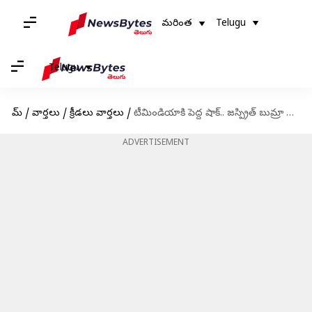
మరింత
Telugu
Telugu
హోమ్
/
వార్తలు
/
క్రీడలు వార్తలు
/
టీమిండియాకి పెద్ద షాక్.. జస్ప్రిత్ బుమ్రా టెస్టులకు దూరం
ADVERTISEMENT