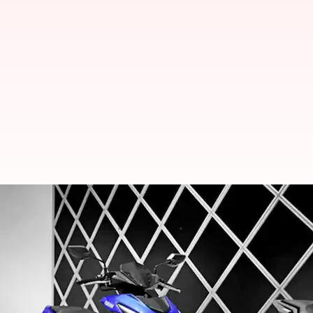
యమహా ఏరోక్స్ 155 లాంచ్.. అద్భుతమైన
వ్రాసిన వారు
Apr 07, 2023
06:09 pm
Jayachandra Akuri
ఈ వార్తాకథనం ఏంటి
జపనీస్
వాహన తయారీ సంస్థ
యమహా ఏరోక్స్ 155 స్కూట