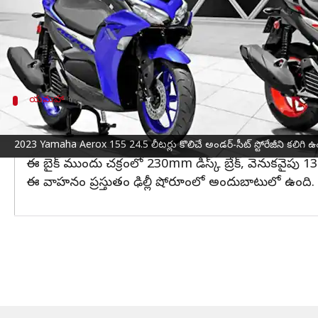
దీని ధర ధర రూ. 1,42,800 ఉండనుంది. ఈ వాహనం ఇప్పుడు
ఉత్పత్తి చేసే 155 సీసీ మోటార్ బైక్ సరికొత్త ఫీచర్లతో ము
యమహా ఏరోక్స్ 155 బైక్‌కు మార్కెట్లో మంచి క్రేజ్ ఉంది.
యమహా
ఢిల్లీ షోరూంలో అందుబాటులో యమహా ఏరోక్స్
ముందు పవర్ సాకెట్, బ్లూటూత్-ఎనేబుల్డ్ డిజిటల్ ఇన్‌స్ట్రుమెంట్ 
2023 Yamaha Aerox 155 24.5 లీటర్లు కొలిచే అండర్-సీట్ స్టోరేజీని కలిగి ఉ
ఈ బైక్ ముందు చక్రంలో 230mm డిస్క్ బ్రేక్, వెనుకవైపు 
ఈ వాహనం ప్రస్తుతం ఢిల్లీ షోరూంలో అందుబాటులో ఉంది.