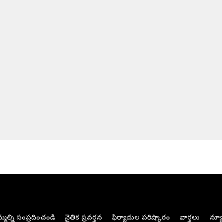
మల్ని సంప్రదించండి
నైతిక ప్రవర్తన
ఫిర్యాదుల పరిష్కారం
వార్తలు
న్యూ