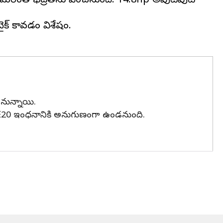
లకు మరింత భద్రతను పెంచనుంది. 14.8hp అవుట్‌పుట్
బైక్ కావడం విశేషం.
ండనున్నాయి.
మ్, E20 ఇంధనానికి అనుగుణంగా ఉండనుంది.