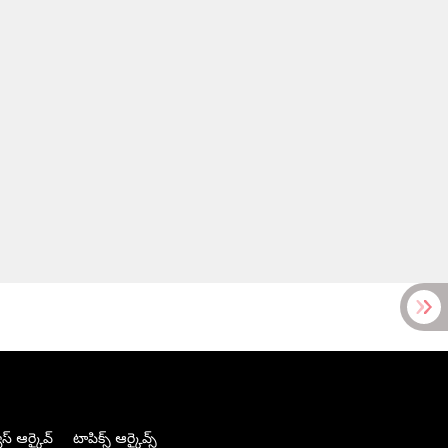
స్ ఆర్కైవ్
టాపిక్స్ ఆర్కైవ్స్