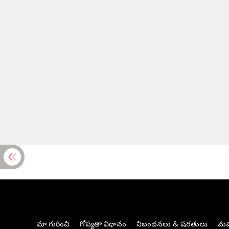
మా గురించి
గోప్యతా విధానం
నిబంధనలు & షరతులు
మమ్