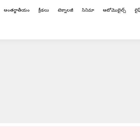
అంతర్జాతీయం
క్రీడలు
టెక్నాలజీ
సినిమా
ఆటోమొబైల్స్
లైఫ్
న రేసింగ్ స్కూటర్
ADVERTISEMENT