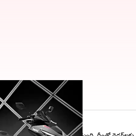
 రేసింగ్ స్కూటర్
ర్ భారతదేశంలో లాంచ్ చేసింది.