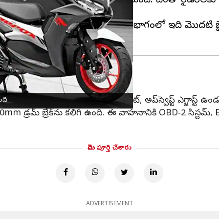
 ట్రాక్షన్ కంట్రోల్ సిస్టమ్‌తో రానుంది. దీంతో రైడర్‌
ందుకొచ్చింది.
 ట్రాక్షన్ కంట్రోల్ సిస్టమ్‌ను పొందిన విభాగంలో ఇది మొదటి 
 155 లాంచ్
కన్సోల్, హజార్డ్ ల్యాంప్స్, స్టెప్-అప్ సీట్, అప్‌స్వెప్ట్ ఎగ్జాస్ట్ ఉ
ంది
130mm డ్రమ్ బ్రేక్‌ను కలిగి ఉంది. ఈ వాహనానికి OBD-2 సిస్ట
మీరు పూర్తి చేశారు
ADVERTISEMENT