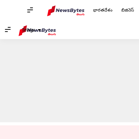
భారతదేశం
బిజినెస్
హోమ్
/
వార్తలు
/
క్రీడలు వార్తలు
/
యమహా ఏరోక్స్ 155 లాంచ్.. అద్భుతమై
Telugu