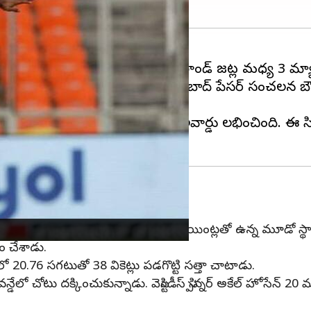
్డును సృష్టించాడు. భారత్-న్యూజిలాండ్ జట్ల మధ్య 3 మ్యాచ
్ టాప్ స్థానంలో ఉన్నాడు. ఈ హైదరాబాద్ పేసర్ సంచలన బౌలి
ప్రదర్శన చేసినందుకు అతనికి ఈ అవార్డు లభించింది. ఈ సిరీస
. న్యూజిలాండ్ తో సిరీస్ కు ముందు 685 పాయింట్లతో ఉన్న మూడో స్థానం
రం చేశాడు.
20.76 సగటుతో 38 వికెట్లు పడగొట్టి సత్తా చాటాడు.
ో చోటు దక్కించుకున్నాడు. వెస్టిండీస్ స్పిన్నర్ అకేల్ హోసేన్ 20 మ