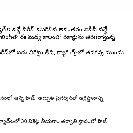
్‌ల వన్డే సిరీస్ ముగిసిన అనంతరం ఐసీసీ వన్డే
ంగ్‌తో ఈ మధ్య కాలంలో రికార్డును తిరిగరాస్తున్న
్‌లో ఐదు వికెట్లు తీసి, ర్యాకింగ్స్‌లో తనకన్న ముందు
లో ఉన్న సిరాజ్.. అద్భుత ప్రదర్శనతో ఆగ్రస్థానాన్ని
్యాచ్‌లలో 30 వికెట్ల తీయగా.. తర్వాతి స్థానంలో సిరాజ్