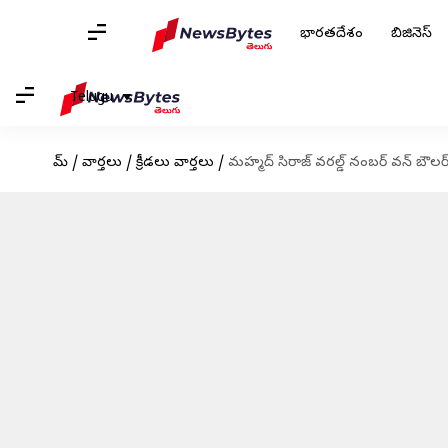
భారతదేశం
బిజినెస్
Telugu
హోమ్
/
వార్తలు
/
క్రీడలు వార్తలు
/
మహ్మద్ సిరాజ్ వరల్డ్ నంబర్ వన్ బౌలర