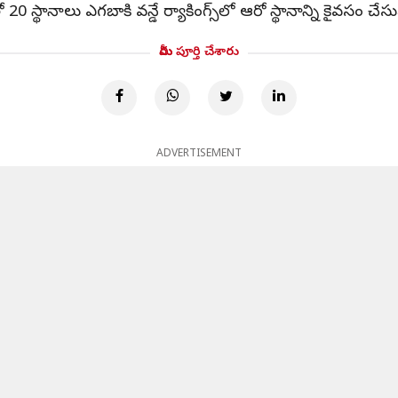
్థానాలు ఎగబాకి వన్డే ర్యాకింగ్స్‌లో ఆరో స్థానాన్ని కైవసం చేసు
మీరు పూర్తి చేశారు
ADVERTISEMENT