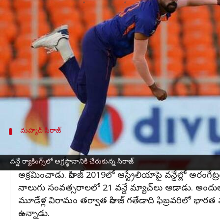
వ్రాసిన వారు
Jan 25, 2023
05:47 pm
Jayachandra Akuri
ఈ వార్తాకథనం ఏంటి
మహ్మద్ సిరాజ్
వరల్డ్ నంబర్ వన్ బౌలర్‌గా సంచలన రికార
ర్యాకింగ్స్ ను విడుదల చేసింది. ఇందులో మహ్మద్ సిరాజ
విషయం తెలిసిందే.
న్యూజిలాండ్‌తో ఇటీవల ముగిసిన వన్డే సిరీస్‌లో అద్భుత 
మహ్మద్ సిరాజ్
సిరాజ్ సాధించిన రికార్డులివే
సిరాజ్ 729 రేటింగ్ పాయింట్లతో అగ్రస్థానానికి చేరుకున్నాడు
వన్డే ర్యాకింగ్స్‌లో అగ్రస్థానానికి చేరుకున్న సిరాజ్
అక్రమించాడు. సిరాజ్ 2019లో ఆస్ట్రేలియాపై వన్డేల్లో అరంగేట్
నాలుగు సంవత్సరాలలో 21 వన్డే మ్యాచ్‌లు ఆడాడు. అందులో 
మూడేళ్ల విరామం తర్వాత సిరాజ్ గతేడాది ఫిబ్రవరిలో భారత వన్డేల
ఉన్నాడు.