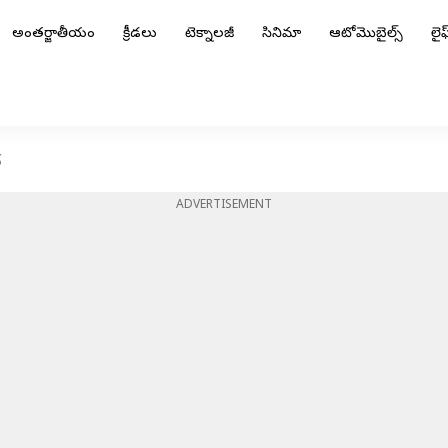
అంతర్జాతీయం
క్రీడలు
టెక్నాలజీ
సినిమా
ఆటోమొబైల్స్
లైఫ్
్
ADVERTISEMENT