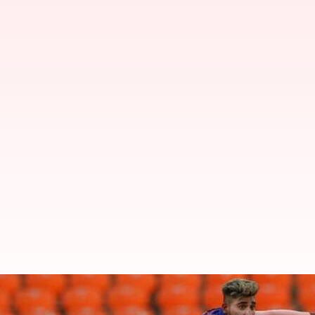
మహ్మద్ సిరాజ్ వరల్డ్ నంబర్ వన్ బౌలర