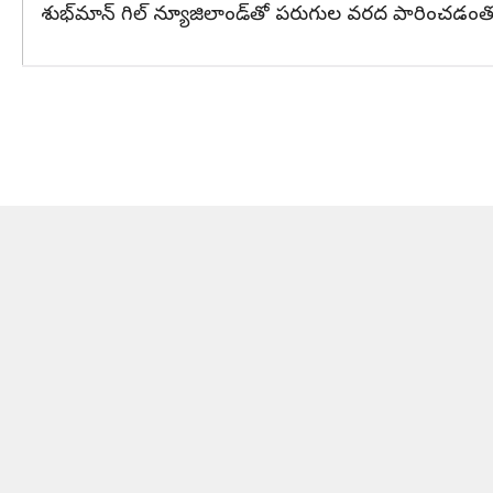
శుభ్‌మాన్ గిల్ న్యూజిలాండ్‌తో పరుగుల వరద పారించడంతో 20 స