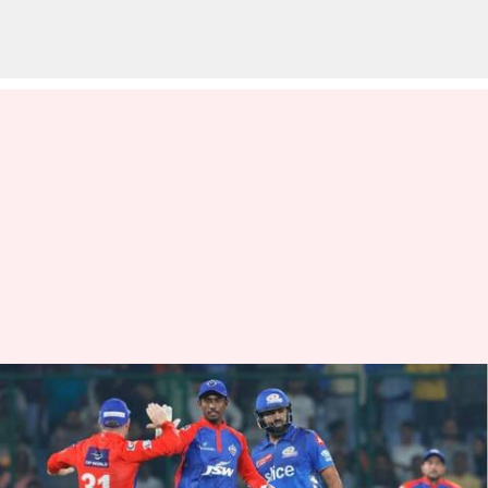
IPL 2023: ఐపీఎల్ లో బోణీ చేసిన
ముంబై ఇండియన్స్
వ్రాసిన వారు
Apr 11, 2023
11:26 pm
Jayachandra Akuri