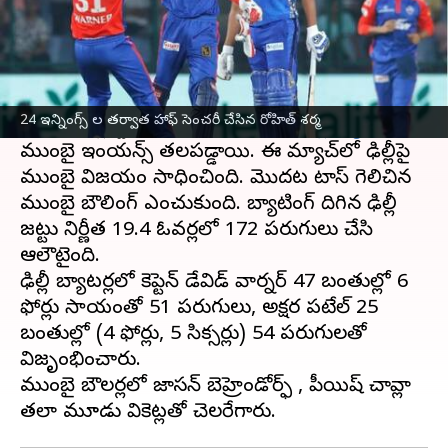
ఈ వార్తాకథనం ఏంటి
2023 ఇండియన్ ప్రీమియర్ లీగ్ లో ముంబై ఇండియన్స్
ఎట్టకేలకు బోణీ కొట్టింది.
24 ఇన్నింగ్స్ ల తర్వాత హాఫ్ సెంచరీ చేసిన రోహిత్ శర్మ
అరుణ్ జైట్లీ స్టేడియంలో మంగళవారం
ఢిల్లీ క్యాపిటల్స్
,
ముంబై ఇండియన్స్ తలపడ్డాయి. ఈ మ్యాచ్‌లో ఢిల్లీపై
ముంబై విజయం సాధించింది. మొదట టాస్ గెలిచిన
ముంబై బౌలింగ్ ఎంచుకుంది. బ్యాటింగ్ దిగిన ఢిల్లీ
జట్టు నిర్ణీత 19.4 ఓవర్లలో 172 పరుగులు చేసి
ఆలౌటైంది.
ఢిల్లీ బ్యాటర్లలో కెప్టెన్ డేవిడ్ వార్నర్ 47 బంతుల్లో 6
ఫోర్లు సాయంతో 51 పరుగులు, అక్షర పటేల్ 25
బంతుల్లో (4 ఫోర్లు, 5 సిక్సర్లు) 54 పరుగులతో
విజృంభించారు.
ముంబై బౌలర్లలో జాసన్ బెహ్రెండోర్ఫ్ , పీయిష్ చావ్లా