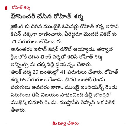
రోహిత్ శర్మ
హాఫ్ సెంచరీ చేసిన రోహిత్ శర్మ
బ్యాటింగ్ కు దిగిన ముంబైకి ఓపెనర్లు రోహిత్ శర్మ, ఇసాన్
కిషన్ చక్కగా రాణించారు. వీరిద్దరూ మొదటి వికెట్ కు
71 పరుగులు జోడించారు.
అనంతరం ఇసాన్ కిషన్ రనౌట్ అయ్యాడు. తర్వాత
క్రీజులోకి దిగిన తిలక్ వర్మతో కలిసి రోహిత్ శర్మ
ఇన్నింగ్స్ ను చక్కదిద్దే ప్రయత్నం చేశారు.
తిలక్ వర్మ 29 బంతుల్లో 41 పరుగులు చేశారు. రోహిత్
శర్మ 65 పరుగులు చేశాడు. చివరి బంతికి రెండు
పరుగులు అవసరం కాగా.. ముంబై ఇండియన్స్ రెండు
పరుగులు తీసి విజయం సాధించింది.ఢిల్లీ బౌలర్లలో
ముఖేష్ కుమార్ రెండు, ముస్తాఫీర్ రెహ్మన్ ఒక వికెట్
తీశారు.
మీరు పూర్తి చేశారు