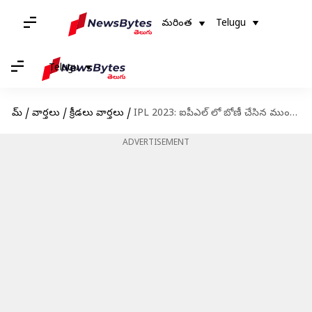
మరింత
Telugu
Telugu
హోమ్
/
వార్తలు
/
క్రీడలు వార్తలు
/
IPL 2023: ఐపీఎల్ లో బోణీ చేసిన ముంబై ఇండియన్స్
ADVERTISEMENT