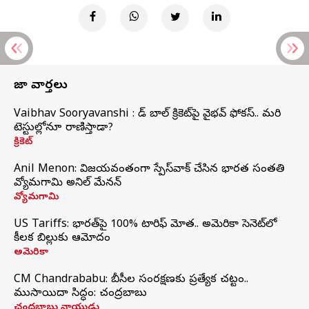
తాజా వార్తలు
Vaibhav Sooryavanshi : రెడ్ బాల్ క్రికెట్‌పై వైభవ్ ఫోకస్.. మరి
టెస్టుల్లోనూ రాణిస్తాడా?
క్రికెట్
Anil Menon: విజయవంతంగా స్పేస్‌వాక్‌ చేసిన భారత సంతతి
వ్యోమగామి అనిల్‌ మేనన్
వ్యోమగామి
US Tariffs: భారత్‌పై 100% టారిఫ్‌ మోత.. అమెరికా సెనెట్‌లో
కీలక బిల్లుకు ఆమోదం
అమెరికా
CM Chandrababu: బీసీల సంరక్షణకు ప్రత్యేక చట్టం..
ముసాయిదా సిద్ధం: చంద్రబాబు
చంద్రబాబు నాయుడు