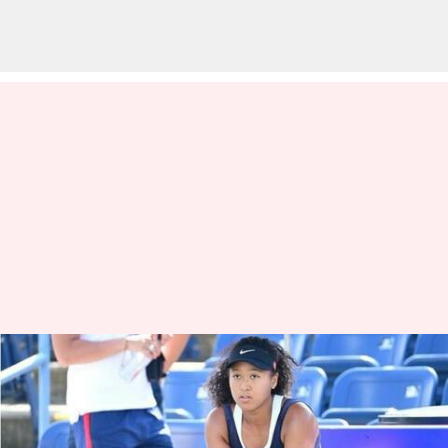
ఆస్ట్రేలియా ఓపెన్ నుంచి
తప్పుకోవడంపై నవోమి ఒసాకా
క్లారిటీ