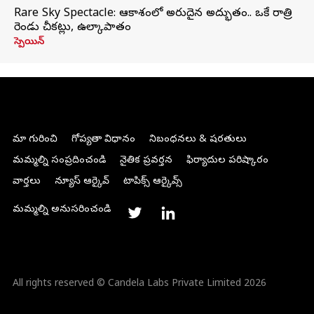
Rare Sky Spectacle: ఆకాశంలో అరుదైన అద్భుతం.. ఒకే రాత్రి
రెండు చీకట్లు, ఉల్కాపాతం
స్పెయిన్
మా గురించి
గోప్యతా విధానం
నిబంధనలు & షరతులు
మమ్మల్ని సంప్రదించండి
నైతిక ప్రవర్తన
ఫిర్యాదుల పరిష్కారం
వార్తలు
న్యూస్ ఆర్కైవ్
టాపిక్స్ ఆర్కైవ్స్
మమ్మల్ని అనుసరించండి
All rights reserved © Candela Labs Private Limited 2026