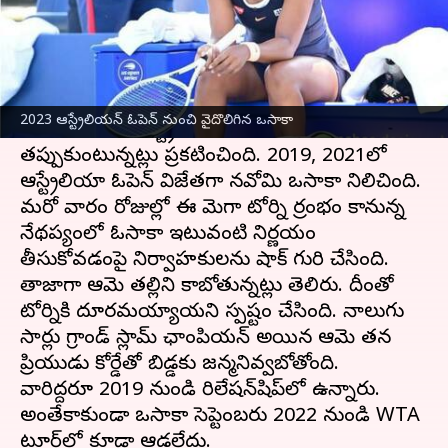
వ్రాసిన వారు
Jan 12, 2023
12:39 pm
Jayachandra Akuri
ఈ వార్తాకథనం ఏంటి
జపాన్ స్టార్ టెన్నిస్ ప్లేయర్, మాజీ వరల్డ్ నంబర్ వన్
2023 ఆస్ట్రేలియన్ ఓపెన్ నుంచి వైదొలిగిన ఒసాకా
నవోమి ఒసాకా ఆస్ట్రేలియా ఓపెన్ నుంచి
తప్పుకుంటున్నట్లు ప్రకటించింది. 2019, 2021లో
ఆస్ట్రేలియా ఓపెన్ విజేతగా నవోమి ఒసాకా నిలిచింది.
మరో వారం రోజుల్లో ఈ మెగా టోర్ని ప్రారంభం కానున్న
నేథప్యంలో ఓసాకా ఇటువంటి నిర్ణయం
తీసుకోవడంపై నిర్వాహకులను షాక్ గురి చేసింది.
తాజాగా ఆమె తల్లిని కాబోతున్నట్లు తెలిపారు. దీంతో
టోర్నికి దూరమయ్యాయని స్పష్టం చేసింది. నాలుగు
సార్లు గ్రాండ్ స్లామ్ ఛాంపియన్ అయిన ఆమె తన
ప్రియుడు కోర్డేతో బిడ్డకు జన్మనివ్వబోతోంది.
వారిద్దరూ 2019 నుండి రిలేషన్‌షిప్‌లో ఉన్నారు.
అంతేకాకుండా ఒసాకా సెప్టెంబరు 2022 నుండి WTA