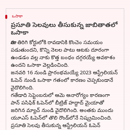
ఒసాకా
ప్రసూతి సెలవులు తీసుకున్న జాబితాతలో
ఒసాకా
తాను తిరిగి కోర్టులోకి రావడానికి కొంచెం సమయం
పడుతుందని, కొన్ని నెలల పాటు ఆటకు దూరంగా
ఉండడం వల్ల నాకు కొత్త బంధం దగ్గరయ్యే అవకాశం
ఉందని ఒసాకా వెల్లడించింది.
జనవరి 16 నుండి ప్రారంభమయ్యే 2023 ఆస్ట్రేలియన్
ఓపెన్ నుండి ఒసాకా గతంలో కారణం చెప్పకుండానే
వైదొలిగింది.
గతేడాది సెప్టెంబరులో ఆమె అనారోగ్యం కారణంగా
పాన్ పసిఫిక్ ఓపెన్‌లో బీట్రిజ్ హద్దాద్ మైయాతో
జరిగిన మ్యాచ్ నుండి వైదొలిగింది. అంతకు ముందు
యూఎస్ ఓపెన్‌లో తొలి రౌండ్‌లోనే నిష్క్రమించింది.
ప్రసూతి సెలవు తీసుకున్న ఆస్ట్రేలియన్ ఓపెన్