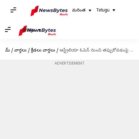
మరింత
Telugu
Telugu
హోమ్
/
వార్తలు
/
క్రీడలు వార్తలు
/
ఆస్ట్రేలియా ఓపెన్ నుంచి తప్పుకోవడంపై నవోమి ఒసాకా క్లారిటీ
ADVERTISEMENT