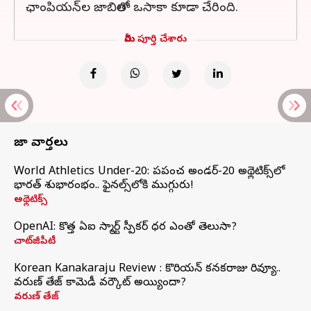
ఛాంపియన్‌ల జాబితాలో ఒసాకా కూడా చేరింది.
మీరు పూర్తి చేశారు
తాజా వార్తలు
World Athletics Under-20: ప్రపంచ అండర్-20 అథ్లెటిక్స్‌లో
భారత్‌ శుభారంభం.. ఫైనల్స్‌లోకి ముగ్గురు!
అథ్లెటిక్స్
OpenAI: కొత్త ఏఐ స్మార్ట్ స్పీకర్ ధర ఎంతో తెలుసా?
చాట్‌జీపీటీ
Korean Kanakaraju Review : కొరియన్ కనకరాజు రివ్యూ..
వరుణ్ తేజ్ కామెడీ వర్కౌట్ అయ్యిందా?
వరుణ్ తేజ్