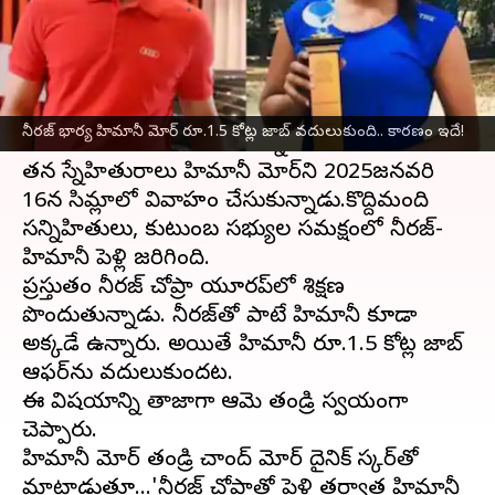
వ్రాసిన వారు
Aug 16, 2025
10:54 am
Jayachandra Akuri
ఈ వార్తాకథనం ఏంటి
భారత స్టార్‌ జావెలిన్‌ త్రోయర్‌
నీరజ్ చోప్రా
ఈఏడాది
నీరజ్ భార్య హిమానీ మోర్‌ రూ.1.5 కోట్ల జాబ్ వదులుకుంది.. కారణం ఇదే!
ఆరంభంలో వివాహం చేసుకున్న విషయం తెలిసిందే.
తన స్నేహితురాలు హిమానీ మోర్‌ని 2025జనవరి
16న సిమ్లాలో వివాహం చేసుకున్నాడు.కొద్దిమంది
సన్నిహితులు, కుటుంబ సభ్యుల సమక్షంలో నీరజ్-
హిమానీ పెళ్లి జరిగింది.
ప్రస్తుతం నీరజ్ చోప్రా యూరప్‌లో శిక్షణ
పొందుతున్నాడు. నీరజ్‌తో పాటే హిమానీ కూడా
అక్కడే ఉన్నారు. అయితే హిమానీ రూ.1.5 కోట్ల జాబ్
ఆఫర్‌ను వదులుకుందట.
ఈ విషయాన్ని తాజాగా ఆమె తండ్రి స్వయంగా
చెప్పారు.
హిమానీ మోర్‌ తండ్రి చాంద్ మోర్ దైనిక్ భాస్కర్‌తో
మాట్లాడుతూ...'నీరజ్‌ చోప్రాతో పెళ్లి తర్వాత హిమానీ