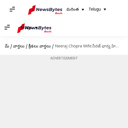
మరింత
Telugu
Telugu
హోమ్
/
వార్తలు
/
క్రీడలు వార్తలు
/
Neeraj Chopra Wife:నీరజ్ భార్య హిమానీ మోర్‌ రూ.1.5 కోట్ల జాబ్ వదులుకుంది.. కారణం ఇదే!
ADVERTISEMENT