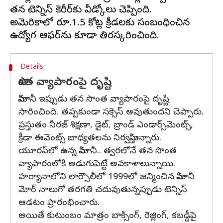
తన టెన్నిస్‌ కెరీర్‌కు వీడ్కోలు చెప్పింది.
అమెరికాలో రూ.1.5 కోట్ల క్రీడలకు సంబంధించిన
Details
సొంత వ్యాపారంపై దృష్టి
హిమానీ ఇప్పుడు తన సొంత వ్యాపారంపై దృష్టి
సారించింది. తప్పకుండా సక్సెస్ అవుతుందని చెప్పారు.
ప్రస్తుతం నీరజ్ శిక్షణా, డైట్, బ్రాండ్ ఎండార్స్‌మెంట్స్,
క్రీడా ఈవెంట్స్ బాధ్యతలను నిర్వహిస్తున్నారు.
యూరప్‌లో ఉన్న హిమానీ.. త్వరలోనే తన సొంత
వ్యాపారంలోకి అడుగుపెట్టే అవకాశాలున్నాయి.
హర్యానాలోని లార్సౌలీలో 1999లో జన్మించిన హిమానీ
మోర్‌ నాలుగో తరగతి చదువుతున్నప్పుడు టెన్నిస్
ఆడటం ప్రారంభించారు.
అయితే కుటుంబం మాత్రం బాక్సింగ్, రెజ్లింగ్, కబడ్డీపై