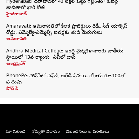
Hyderabad: హైదరాబాద్‌లో 40 లక్షల ఓట్లు గల్లంతు? ఓటర్ల
జాబితాలో భారీ కోత!
హైదరాబాద్
Amaravati: అమరావతిలో కీలక ప్రాజెక్టులు రెడీ.. సీడ్‌ యాక్సెస్‌
రోడ్డు, ఎమ్మెల్యే-ఎమ్మెల్సీ టవర్లకు తుది మెరుగులు
అమరావతి
Andhra Medical College: ఆంధ్ర వైద్యకళాశాలకు జాతీయ
స్థాయిలో 13వ ర్యాంకు.. ఏపీలో టాప్
ఆంధ్రప్రదేశ్
PhonePe: ఫోన్‌పేలో ఎఫ్‌డీ, ఆర్‌డీ సేవలు.. రోజుకు రూ.100తో
పొదుపు
ఫోన్‌ పే
మా గురించి
గోప్యతా విధానం
నిబంధనలు & షరతులు