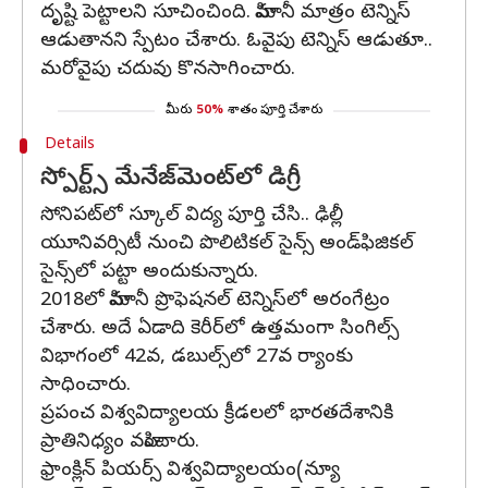
దృష్టి పెట్టాలని సూచించింది. హిమానీ మాత్రం టెన్నిస్
ఆడుతానని స్పేటం చేశారు. ఓవైపు టెన్నిస్ ఆడుతూ..
మరోవైపు చదువు కొనసాగించారు.
మీరు
50%
శాతం పూర్తి చేశారు
Details
స్పోర్ట్స్ మేనేజ్‌మెంట్‌లో డిగ్రీ
సోనిపట్‌లో స్కూల్ విద్య పూర్తి చేసి.. ఢిల్లీ
యూనివర్సిటీ నుంచి పొలిటికల్‌ సైన్స్‌ అండ్‌ఫిజికల్‌
సైన్స్‌లో పట్టా అందుకున్నారు.
2018లో హిమానీ ప్రొఫెషనల్ టెన్నిస్‌లో అరంగేట్రం
చేశారు. అదే ఏడాది కెరీర్‌లో ఉత్తమంగా సింగిల్స్‌
విభాగంలో 42వ, డబుల్స్‌లో 27వ ర్యాంకు
సాధించారు.
ప్రపంచ విశ్వవిద్యాలయ క్రీడలలో భారతదేశానికి
ప్రాతినిధ్యం వహించారు.
ఫ్రాంక్లిన్ పియర్స్ విశ్వవిద్యాలయం(న్యూ