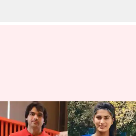
Neeraj Chopra Wife:నీరజ్ భార్య
హిమానీ మోర్‌ రూ.1.5 కోట్ల జాబ్
వదులుకుంది.. కారణం ఇదే!