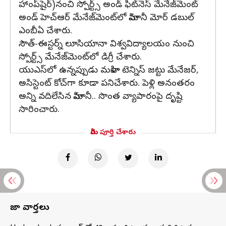
హాంప్‌షైర్)నంచి స్పోర్ట్స్ అండ్ ఫిట్‌నెస్ మేనేజ్‌మెంట్
అండ్ హెచ్‌ఆర్ మేనేజ్‌మెంట్‌లో హిమానీ మోర్‌ డబుల్
ఎంబీఏ చేశారు.
సౌత్-ఈస్టర్న్ లూసియానా విశ్వవిద్యాలయం నుంచి
స్పోర్ట్స్ మేనేజ్‌మెంట్‌లో డిగ్రీ చేశారు.
యుఎస్‌లో ఉన్నప్పుడు మహిళా టెన్నిస్ జట్టు మేనేజర్,
అసిస్టెంట్ కోచ్‌గా కూడా పనిచేశారు. పెళ్లి అనంతరం
అన్ని వదిలేసిన హిమానీ.. సొంత వ్యాపారంపై దృష్టి
సారించారు.
మీరు పూర్తి చేశారు
తాజా వార్తలు