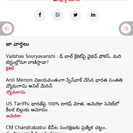
మీరు పూర్తి చేశారు
తాజా వార్తలు
Vaibhav Sooryavanshi : రెడ్ బాల్ క్రికెట్‌పై వైభవ్ ఫోకస్.. మరి
టెస్టుల్లోనూ రాణిస్తాడా?
క్రికెట్
Anil Menon: విజయవంతంగా స్పేస్‌వాక్‌ చేసిన భారత సంతతి
వ్యోమగామి అనిల్‌ మేనన్
వ్యోమగామి
US Tariffs: భారత్‌పై 100% టారిఫ్‌ మోత.. అమెరికా సెనెట్‌లో
కీలక బిల్లుకు ఆమోదం
అమెరికా
CM Chandrababu: బీసీల సంరక్షణకు ప్రత్యేక చట్టం..