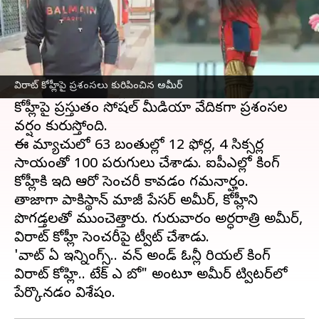
ఈ వార్తాకథనం ఏంటి
ఉప్పల్ వేదికగా సన్ రైజర్స్ హైదరాబాద్‌తో జరిగిన
మ్యాచులో
విరాట్ కోహ్లీ
సెంచరీతో చెలరేగాడు.
విరాట్ కోహ్లీపై ప్రశంసలు కురిపించిన అమీర్
ఐపీఎల్ లో నాలుగేళ్ల తర్వాత సెంచరీ చేసిన విరాట్
కోహ్లీపై ప్రస్తుతం సోషల్ మీడియా వేదికగా ప్రశంసల
వర్షం కురుస్తోంది.
ఈ మ్యాచులో 63 బంతుల్లో 12 ఫోర్ల, 4 సిక్సర్ల
సాయంతో 100 పరుగులు చేశాడు. ఐపీఎల్లో కింగ్
కోహ్లీకి ఇది ఆరో సెంచరీ కావడం గమనార్హం.
తాజాగా పాకిస్థాన్ మాజీ పేసర్ అమీర్, కోహ్లీని
పొగడ్తలతో ముంచెత్తారు. గురువారం అర్ధరాత్రి అమీర్,
విరాట్ కోహ్లీ సెంచరీపై ట్వీట్ చేశాడు.
'వాట్‌ ఏ ఇన్నింగ్స్‌.. వన్ అండ్ ఓన్లీ రియల్ కింగ్
విరాట్ కోహ్లి.. టేక్ ఎ బో" అంటూ అమీర్‌ ట్విటర్‌లో