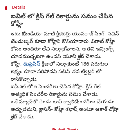
Details
ఐపీఎల్ లో క్రిస్ గేల్ రికార్డును సమం చేసిన
కోహ్లీ
ఇటు టీమిండియా మాజీ క్రికెటర్లు యువరాజ్ సింగ్, సచిన్
టెండుల్కర్ కూడా కోహ్లీని కొనియాడారు. విరాట్ కోహ్లీ
కోసం అందరూ లేచి నిల్చుకోవాలని, అతని ఇన్నింగ్స్
చూడముచ్చటగా ఉందని యూవీ ట్వీట్ చేశాడు.
కోహ్లీ,
డుప్లెసిస్
క్రీజులో నిల్చుకుంటే 186 పరుగుల
లక్ష్యం కూడా సరిపోదని సచిన్ తన ట్విట్టర్ లో
రాసికొచ్చాడు.
ఐపీఎల్ లో 6 సెంచరీలు చేసిన కోహ్లీ.. క్రిస్ గేల్
అత్యధిక సెంచరీల రికార్డును సమం చేశాడు.
ఒకే మ్యాచ్‌లో రెండు టాప్ క్వాలిటీ సెంచరీలు చేయడం
అద్భుతమని, క్లాసిన్- కోహ్లీ శభాష్ అంటూ ఆకాశ్ చోప్రా
ట్వీట్ చేశాడు.