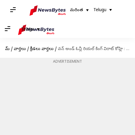
మరింత
Telugu
Telugu
హోమ్
/
వార్తలు
/
క్రీడలు వార్తలు
/
వన్ అండ్ ఓన్లీ రియల్ కింగ్ విరాట్ కోహ్లి : పాకిస్థాన్ స్టార్ ప్లేయర్
ADVERTISEMENT