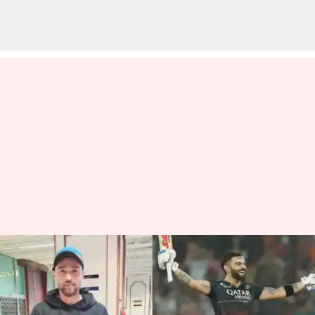
వన్ అండ్ ఓన్లీ రియల్ కింగ్ విరాట్
కోహ్లి : పాకిస్థాన్ స్టార్ ప్లేయర్
వ్రాసిన వారు
May 19, 2023
12:10 pm
Jayachandra Akuri