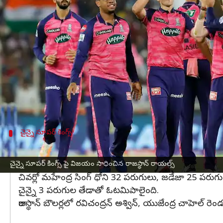
వ్రాసిన వారు
Apr 12, 2023
11:30 pm
Jayachandra Akuri
ఈ వార్తాకథనం ఏంటి
ఇండియన్ ప్రీమియర్ లీగ్ 2023లో భాగంగా చిదంబరం స్ట
ఎంచుకున్నాడు. బ్యాటింగ్ కు దిగిన రాజస్థాన్ రాయల్స్ ని
జోస్ బట్లర్ 36 బంతుల్లో 52 పరుగులు, హిట్ మేయర్ 1
చైన్నై బౌలర్లలో తుషార్ దేశ్‌పాండే మూడు వికెట్లు, రవీంద్
చైన్నై సూపర్ కింగ్స్
రాణించిన రాజస్థాన్ స్పిన్నర్లు
రుతురాజ్ గైక్వాడ్(8) శివందూబే(8), మెయిన్ అలీ(7), అంబటి 
చైన్నై సూపర్ కింగ్స్ పై విజయం సాధించిన రాజస్థాన్ రాయల్స్
చివర్లో మహేంద్ర సింగ్ ధోని 32 పరుగులు, జడేజా 25 పరుగుల
చైన్నై 3 పరుగుల తేడాతో ఓటమిపాలైంది.
రాజస్థాన్ బౌలర్లలో రవిచంద్రన్ అశ్విన్, యుజేంద్ర చాహెల్ రెండు 