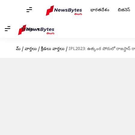
భారతదేశం
బిజినెస్
Telugu
హోమ్
/
వార్తలు
/
క్రీడలు వార్తలు
/
IPL2023: ఉత్కంఠ పోరులో రాజస్థాన్