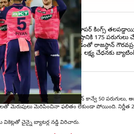
ేడియంలో
రాజస్థాన్ రాయల్స్
, చైన్నై సూపర్ కింగ్స్ తలపడ్డాయ
ర్ణీత 20 ఓవర్లలో ఎనిమిది వికెట్ల నష్టానికి 175 పరుగులు చే
8 బంతుల్లో 30 పరుగులతో చెలరేగడంతో రాజస్థాన్ గౌరవప్ర
ర జడేజా రెండు వికెట్లతో రాణించారు. లక్ష్య చేధనకు బ్యాటింగ
రాయుడు(1) పూర్తిగా నిరాశపరిచారు. డెవాన్ కాన్వే 50 పరుగులు, 
తో మెరుపులు మెరిపించినా ఫలితం లేకుండా పోయింది. నిర్ణీత 20 ఓ
వికెట్లతో చైన్నై బ్యాటర్ల నడ్డి విరిచారు.