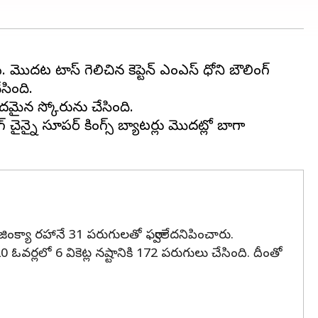
ి. మొదట టాస్ గెలిచిన కెప్టెన్ ఎంఎస్ ధోని బౌలింగ్
సింది.
దమైన స్కోరును చేసింది.
్ చైన్నై సూపర్ కింగ్స్ బ్యాటర్లు మొదట్లో బాగా
అజింక్యా రహానే 31 పరుగులతో ఫర్వాలేదనిపించారు.
వర్లలో 6 వికెట్ల నష్టానికి 172 పరుగులు చేసింది. దీంతో