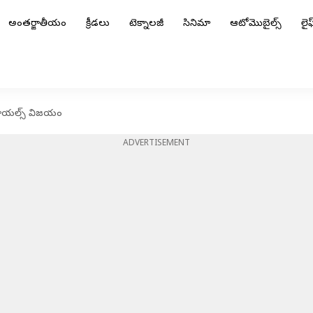
అంతర్జాతీయం
క్రీడలు
టెక్నాలజీ
సినిమా
ఆటోమొబైల్స్
లైఫ్
 రాయల్స్ విజయం
ADVERTISEMENT