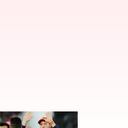
 రాయల్స్ విజయం