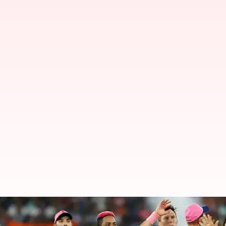
IPL2023: ఉత్కంఠ పోరులో రాజస్థాన్