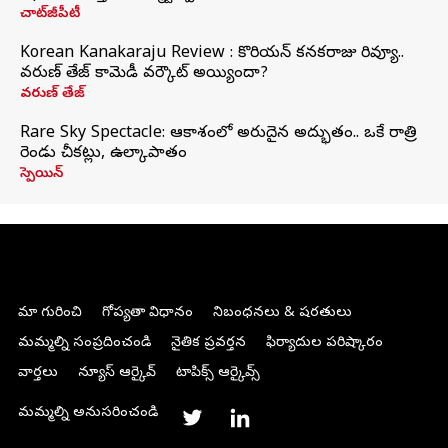
చాట్‌జీపీటీ
Korean Kanakaraju Review : కొరియన్ కనకరాజు రివ్యూ..
వరుణ్ తేజ్ కామెడీ వర్కౌట్ అయ్యిందా?
వరుణ్ తేజ్
Rare Sky Spectacle: ఆకాశంలో అరుదైన అద్భుతం.. ఒకే రాత్రి
రెండు చీకట్లు, ఉల్కాపాతం
స్పెయిన్
మా గురించి
గోప్యతా విధానం
నిబంధనలు & షరతులు
మమ్మల్ని సంప్రదించండి
నైతిక ప్రవర్తన
ఫిర్యాదుల పరిష్కారం
వార్తలు
న్యూస్ ఆర్కైవ్
టాపిక్స్ ఆర్కైవ్స్
మమ్మల్ని అనుసరించండి