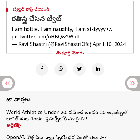
ట్విట్టర్ పోస్ట్ చేయండి
రవిశాస్త్రి చేసిన ట్వీట్
I am hottie, I am naughty, I am sixtyyyy 🥵
pic.twitter.com/oHBQw3WoIf
— Ravi Shastri (@RaviShastriOfc)
April 10, 2024
మీరు పూర్తి చేశారు
తాజా వార్తలు
World Athletics Under-20: ప్రపంచ అండర్-20 అథ్లెటిక్స్‌లో
భారత్‌ శుభారంభం.. ఫైనల్స్‌లోకి ముగ్గురు!
అథ్లెటిక్స్
OpenAI: కొత్త ఏఐ స్మార్ట్ స్పీకర్ ధర ఎంతో తెలుసా?