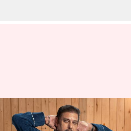
Ravi Sastri; ఐయామ్
హాటీ...నాటీ..సిక్ట్సీ..కొత్త యాడ్ షూటింగ్
కోసమేనా రవిశాస్త్రి?