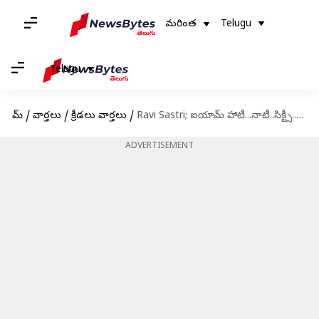
మరింత
Telugu
Telugu
హోమ్
/
వార్తలు
/
క్రీడలు వార్తలు
/
Ravi Sastri; ఐయామ్ హాటీ...నాటీ..సిక్ట్సీ..కొత్త యాడ్ షూటింగ్ కోసమేనా రవిశాస్త్రి?
ADVERTISEMENT