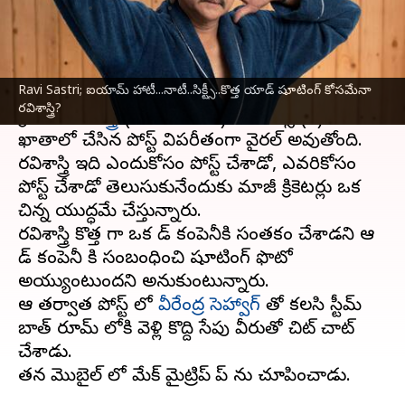
వ్రాసిన వారు
Apr 10, 2024
07:51 pm
Stalin
ఈ వార్తాకథనం ఏంటి
Ravi Sastri; ఐయామ్ హాటీ...నాటీ..సిక్ట్సీ..కొత్త యాడ్ షూటింగ్ కోసమేనా
ఐయామ్ హాటీ ఐయామ్ నాటీ ఐయామ్ సిక్స్టీ అంటూ మాజీ
రవిశాస్త్రి?
క్రికెటర్
రవిశాస్త్రీ
(Ravi Sastri) తన ఎక్స్ (X)
ఖాతాలో చేసిన పోస్ట్ విపరీతంగా వైరల్ అవుతోంది.
రవిశాస్త్రి ఇది ఎందుకోసం పోస్ట్ చేశాడో, ఎవరికోసం
పోస్ట్ చేశాడో తెలుసుకునేందుకు మాజీ క్రికెటర్లు ఒక
చిన్న యుద్ధమే చేస్తున్నారు.
రవిశాస్త్రి కొత్త గా ఒక యాడ్ కంపెనీకి సంతకం చేశాడని ఆ
యాడ్ కంపెనీ కి సంబంధించి షూటింగ్ ఫొటో
అయ్యుంటుందని అనుకుంటున్నారు.
ఆ తర్వాత పోస్ట్ లో
వీరేంద్ర సెహ్వాగ్
తో కలసి స్టీమ్
బాత్ రూమ్ లోకి వెళ్లి కొద్ది సేపు వీరుతో చిట్ చాట్
చేశాడు.