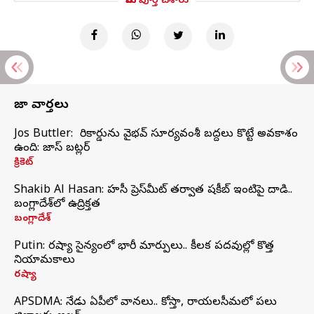
మీరు పూర్తి చేశారు
తాజా వార్తలు
Jos Buttler: నా రికార్డును వైభవ్ సూర్యవంశీ బద్దలు కొట్టే అవకాశం
ఉంది: జాస్ బట్లర్
క్రికెట్
Shakib Al Hasan: హసీనా ప్రెస్‌మీట్‌ తర్వాత షకీబ్‌ ఇంటిపై దాడి..
బంగ్లాదేశ్‌లో ఉద్రిక్తత
బంగ్లాదేశ్
Putin: రష్యా సైన్యంలో భారీ మార్పులు.. కీలక పదవుల్లో కొత్త
నియామకాలు
రష్యా
APSDMA: నేడు ఏపీలో వానలు.. కోస్తా, రాయలసీమలో పలు