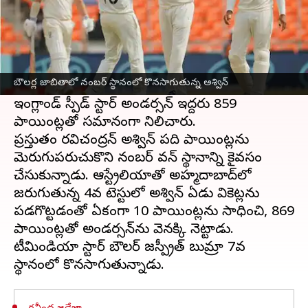
ఈ వార్తాకథనం ఏంటి
అంతర్జాతీయ టెస్టు బౌలింగ్ ర్యాంకింగ్స్‌ను తాజాగా
అంతర్జాతీయ కౌన్సిల్ విడుదల చేసింది. గతంలో
బౌలర్ల జాబితాలో నంబర్ స్థానంలో కొనసాగుతున్న అశ్విన్
టీమిండియా బౌలర్
రవిచంద్రన్ అశ్విన్
తో పాటు
ఇంగ్లాండ్ స్పీడ్ స్టార్ అండర్సన్ ఇద్దరు 859
పాయింట్లతో సమానంగా నిలిచారు.
ప్రస్తుతం రవిచంద్రన్ అశ్విన్ పది పాయింట్లను
మెరుగుపరుచుకొని నంబర్ వన్ స్థానాన్ని కైవసం
చేసుకున్నాడు. ఆస్ట్రేలియాతో అహ్మదాబాద్‌లో
జరుగుతున్న 4వ టెస్టులో అశ్విన్ ఏడు వికెట్లను
పడగొట్టడంతో ఏకంగా 10 పాయింట్లను సాధించి, 869
పాయింట్లతో అండర్సన్‌ను వెనక్కి నెట్టాడు.
టీమిండియా స్టార్ బౌలర్ జస్ప్రీత్ బుమ్రా 7వ