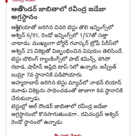
రవీంద్ర జడేజా
ఆల్ రౌండర్ జాబితాలో రవీంద్ర జడేజా
అగ్రస్థానం
ఆస్ట్రేలియాతో జరిగిన చివరి టెస్టు తొలి ఇన్నింగ్స్‌లో
అశ్విన్ 6/91, రెండో ఇన్నింగ్స్‌లో 1/57తో సత్తా
చాటాడు. ముఖ్యంగా బోర్డర్ గవాస్కర్ ట్రోఫీ సిరీస్‌లో
అశ్విన్ 25 వికెట్లతో విజృంభించిన విషయం తెలిసిందే.
టెస్టు బౌలింగ్ ర్యాంకింగ్స్‌లో పాట్ కమిన్స్, కగిసో
రబాడ, షాహీన్ అఫ్రిది టాప్-5లో ఉన్నారు. జస్ప్రీత్
బుమ్రా 7వ స్థానానికి పడిపోయారు.
అహ్మదాబాద్‌ జరిగిన టెస్టు మ్యాచ్‌లో నాథన్ లియాన్
మూడు వికెట్లను సాధించడంతో తాజాగా 8వ స్థానానికి
చేరుకున్నాడు.
టెస్టుల్లో ఆల్ రౌండర్ జాబితాలో రవీంద్ర జడేజా
అగ్రస్థానంలో కొనసాగుతుండగా.. రవిచంద్రన్ అశ్విన్
రెండో స్థానంలో ఉన్నాడు.