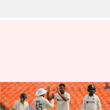
ఐసీసీ ర్యాకింగ్స్‌లో మళ్లీ నంబర్ వన్‌గా
రవిచంద్రన్ అశ్విన్
వ్రాసిన వారు
Mar 15, 2023
03:57 pm
Jayachandra Akuri