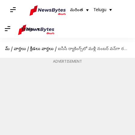
మరింత
Telugu
Telugu
హోమ్
/
వార్తలు
/
క్రీడలు వార్తలు
/
ఐసీసీ ర్యాకింగ్స్‌లో మళ్లీ నంబర్ వన్‌గా రవిచంద్రన్ అశ్విన్
ADVERTISEMENT