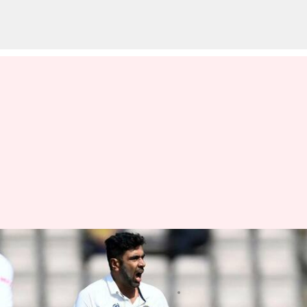
IND vs AUS: మూడో టెస్టులో
అశ్విన్‌ను ఊరిస్తున్న నెం.1 రికార్డు
వ్రాసిన వారు
Mar 01, 2023
11:16 am
Jayachandra Akuri