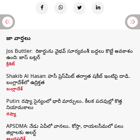
తాజా వార్తలు
Jos Buttler: నా రికార్డును వైభవ్ సూర్యవంశీ బద్దలు కొట్టే అవకాశం
ఉంది: జాస్ బట్లర్
క్రికెట్
Shakib Al Hasan: హసీనా ప్రెస్‌మీట్‌ తర్వాత షకీబ్‌ ఇంటిపై దాడి..
బంగ్లాదేశ్‌లో ఉద్రిక్తత
బంగ్లాదేశ్
Putin: రష్యా సైన్యంలో భారీ మార్పులు.. కీలక పదవుల్లో కొత్త
నియామకాలు
రష్యా
APSDMA: నేడు ఏపీలో వానలు.. కోస్తా, రాయలసీమలో పలు
జిల్లాలకు అలర్ట్
ఆంధ్రప్రదేశ్