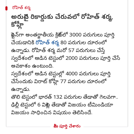
రోహిత్ శర్మ
అరుదైన రికార్డుకు చేరువలో రోహిత్ శర్మ,
కోహ్లీ
కెప్టెన్‌గా అంతర్జాతీయ క్రికెట్‌లో 3000 పరుగులు పూర్తి
చేయడానికి
రోహిత్ శర్మ
80 పరుగుల దూరంలో
ఉన్నాడు. రోహిత్ శర్మ మరో 57 పరుగులు చేస్తే
స్వదేశంలో ఆడిన టెస్టులో 2000 పరుగులు పూర్తి చేసే
అవకాశం ఉంటుంది.
స్వదేశంలో ఆడిన టెస్టుల్లో 4000 పరుగులు పూర్తి
చేసేందుకు విరాట్ కోహ్లీ 77 పరుగుల దూరంలో
ఉన్నాడు.
తొలి టెస్టులో భారత్ 132 పరుగుల తేడాతో గెలవగా..
ఢిల్లీ టెస్టులో 6 వికెట్ల తేడాతో విజయం టీమిండియా
విజయం సాధించిన విషయం తెలిసిందే.
మీరు పూర్తి చేశారు