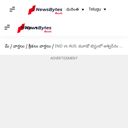
మరింత
Telugu
Telugu
హోమ్
/
వార్తలు
/
క్రీడలు వార్తలు
/
IND vs AUS: మూడో టెస్టులో అశ్విన్‌ను ఊరిస్తున్న నెం.1 రికార్డు
ADVERTISEMENT