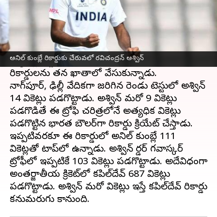
ఈ వార్తాకథనం ఏంటి
బోర్డర్ గవాస్కర్ ట్రోఫీలో భాగంగా మూడో టెస్టులో
అశ్విన్
మరో అరుదైన రికార్డుపై కన్నేశాడు. ఆస్ట్రేలియా
అనిల్ కుంబ్లే రికార్డుకు చేరువలో రవిచంద్రన్ అశ్విన్
బ్యాటర్ల నడ్డి విరిచిన అశ్విన్ ఇప్పటికే అనేక
రికార్డులను తన ఖాతాలో వేసుకున్నాడు.
నాగ్‌పూర్, ఢిల్లీ వేదికగా జరిగిన రెండు టెస్టులో అశ్విన్
14 వికెట్లు పడగొట్టాడు. అశ్విన్ మరో 9 వికెట్లు
పడగొడితే ఈ ట్రోఫి చరిత్రలోనే అత్యధిక వికెట్లు
పడగొట్టిన భారత బౌలర్‌గా రికార్డు క్రియేట్ చేస్తాడు.
ఇప్పటివరకూ ఈ రికార్డులో అనిల్ కుంబ్లే 111
వికెట్లతో టాప్‌లో ఉన్నాడు. అశ్విన్ బోర్డర్ గవాస్కర్
ట్రోఫీలో ఇప్పటికే 103 వికెట్లు పడగొట్టాడు. అదేవిధంగా
అంతర్జాతీయ క్రికెట్‌లో కపిల్‌దేవ్ 687 వికెట్లు
పడగొట్టాడు. అశ్విన్ మరో వికెట్లు ఇస్తే కపిల్‌దేవ్ రికార్డు