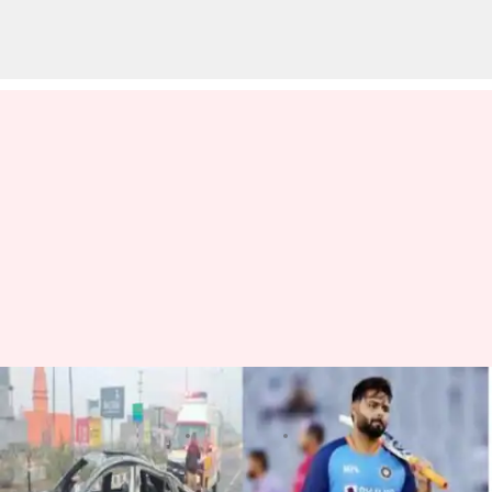
రిషబ్ పంత్ ఊపిరి నిలబడింది
వ్రాసిన వారు
Dec 30, 2022
02:09 pm
Jayachandra Akuri