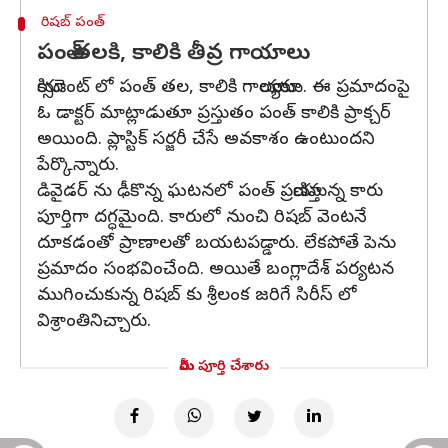
రిషబ్ పంత్
పంత్ తలకి, కాలికి తీవ్ర గాయాలు
యాక్సిడెంట్ లో పంత్ తల, కాలికి గాయాలయ్యాయి. ఈ ప్రమాదంపై
ఓ డాక్టర్ మాట్లాడుతూ ప్రస్తుతం పంత్ కాలికి ప్రాక్చర్
అయింది. ప్లాస్టిక్ సర్జరీ చేసే అవకాశం ఉంటుందని
పేర్కొన్నారు.
డివైడర్ ను ఢీకొన్న ఘటనలో పంత్ ప్రయాణిస్తున్న కారు
పూర్తిగా దగ్ధమైంది. కారులో నుంచి రిషబ్ వెంటనే
దూకడంతో ప్రాణాలతో బయటపడ్డారు. లేకపోతే పెను
ప్రమాదం సంభవించేంది. అయితే బంగ్లాదేశ్ పర్యటన
ముగించుకున్న రిషబ్ కు శ్రీలంక జరిగే సిరీస్ లో
విశ్రాంతినిచ్చారు.
మీరు పూర్తి చేశారు