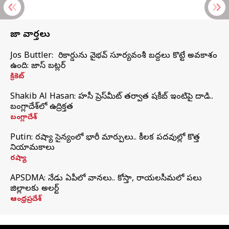
తాజా వార్తలు
Jos Buttler: నా రికార్డును వైభవ్ సూర్యవంశీ బద్దలు కొట్టే అవకాశం
ఉంది: జాస్ బట్లర్
క్రికెట్
Shakib Al Hasan: హసీనా ప్రెస్‌మీట్‌ తర్వాత షకీబ్‌ ఇంటిపై దాడి..
బంగ్లాదేశ్‌లో ఉద్రిక్తత
బంగ్లాదేశ్
Putin: రష్యా సైన్యంలో భారీ మార్పులు.. కీలక పదవుల్లో కొత్త
నియామకాలు
రష్యా
APSDMA: నేడు ఏపీలో వానలు.. కోస్తా, రాయలసీమలో పలు
జిల్లాలకు అలర్ట్
ఆంధ్రప్రదేశ్