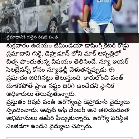
ఈ వార్తాకథనం ఏంటి
క్రికెటర్లు, క్రికెట్ అభిమానులు రిషబ్ పంత్ యాక్సిడెంట్
వార్తపై తీవ్ర దిగ్భ్రాంతికి గురయ్యారు. త్వరగా
కోలుకోవాలని అభిమానులు సోషల్ మీడియాలో
మెసేజ్ లు చేస్తున్నారు.
ప్రమాదానికి గురైన రిషబ్ పంత్
శుక్రవారం ఉదయం టీమిండియా డాషింగ్ క్రికెటర్ రోడ్డు
ప్రమాదానికి గురై, డెహ్రడూన్ లోని మాక్ ఆస్పత్రిలో
చికిత్స పొందుతున్న విషయం తెలిసిందే. న్యూ ఇయర్
సెలబ్రేషన్స్ కోసం న్యూఢిల్లీకి వెళుతన్నప్పుడు ఈ
ప్రమాదం జరిగినట్టు తెలుస్తుంది. కారులోంచి పంత్
దూకకపోతే ప్రాణ నష్టం జరిగి ఉండేదని స్థానిక
అధికారులు తెలుపుతున్నారు.
ప్రస్తుతం రిషబ్ పంత్ ఆరోగ్యంపై డెహ్రాడూన్ వైద్యులు
స్పందించారు. అవుట్ ఆఫ్ డేంజర్ అని తెలియడంతో
అభిమానులు ఊపిరి పీల్చుకున్నారు. ఆరోగ్య పరిస్థితి