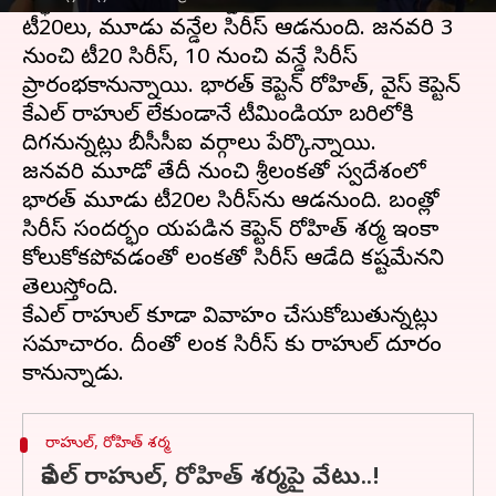
సిద్ధమవుతోంది. సొంతగడ్డపై శ్రీలంకతో మూడు
టీ20లు, మూడు వన్డేల సిరీస్ ఆడనుంది. జనవరి 3
నుంచి టీ20 సిరీస్, 10 నుంచి వన్డే సిరీస్
ప్రారంభకానున్నాయి. భారత్ కెప్టెన్ రోహిత్, వైస్ కెప్టెన్
కేఎల్ రాహుల్ లేకుండానే టీమిండియా బరిలోకి
దిగనున్నట్లు బీసీసీఐ వర్గాలు పేర్కొన్నాయి.
జనవరి మూడో తేదీ నుంచి శ్రీలంకతో స్వదేశంలో
భారత్‌ మూడు టీ20ల సిరీస్‌ను ఆడనుంది. బంగ్లాతో
సిరీస్‌ సందర్భంగా గాయపడిన కెప్టెన్‌ రోహిత్ శర్మ ఇంకా
కోలుకోకపోవడంతో లంకతో సిరీస్‌ ఆడేది కష్టమేనని
తెలుస్తోంది.
కేఎల్‌ రాహుల్‌ కూడా వివాహం చేసుకోబుతున్నట్లు
సమాచారం. దీంతో లంక సిరీస్ కు రాహుల్ దూరం
రాహుల్, రోహిత్ శర్మ
కేఎల్ రాహుల్, రోహిత్ శర్మపై వేటు..!