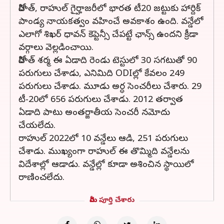
రోహిత్, రాహుల్‌ గైర్హాజరీలో భారత టీ20 జట్టుకు హార్దిక్‌
పాండ్య నాయకత్వం వహించే అవకాశం ఉంది. వన్డేలో
ఎలాగో శిఖర్ ధావన్‌ కెప్టెన్సీ చేపట్టే ఛాన్స్‌ ఉందని క్రీడా
వర్గాలు వెల్లడించాయి.
రోహిత్ శర్మ ఈ ఏడాది రెండు టెస్టులో 30 సగటుతో 90
పరుగులు చేశాడు, ఎనిమిది ODIల్లో కేవలం 249
పరుగులు చేశాడు. మూడు అర్ధ సెంచరీలు చేశారు. 29
టీ-20లో 656 పరుగులు చేశాడు. 2012 తర్వాత
ఏడాది పాటు అంతర్జాతీయ సెంచరీ నమోదు
చేయలేదు.
రాహుల్ 2022లో 10 వన్డేలు ఆడి, 251 పరుగులు
చేశాడు. ముఖ్యంగా రాహుల్ ఈ తొమ్మిది వన్డేలను
విదేశాల్లో ఆడాడు. వన్డేల్లో కూడా అశించిన స్థాయిలో
రాణించలేదు.
మీరు పూర్తి చేశారు