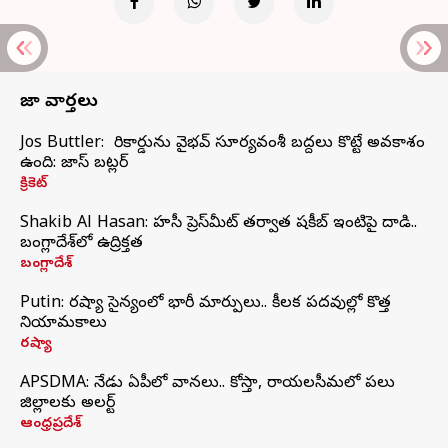
తాజా వార్తలు
Jos Buttler: నా రికార్డును వైభవ్ సూర్యవంశీ బద్దలు కొట్టే అవకాశం
ఉంది: జాస్ బట్లర్
క్రికెట్
Shakib Al Hasan: హసీనా ప్రెస్‌మీట్‌ తర్వాత షకీబ్‌ ఇంటిపై దాడి..
బంగ్లాదేశ్‌లో ఉద్రిక్తత
బంగ్లాదేశ్
Putin: రష్యా సైన్యంలో భారీ మార్పులు.. కీలక పదవుల్లో కొత్త
నియామకాలు
రష్యా
APSDMA: నేడు ఏపీలో వానలు.. కోస్తా, రాయలసీమలో పలు
జిల్లాలకు అలర్ట్
ఆంధ్రప్రదేశ్