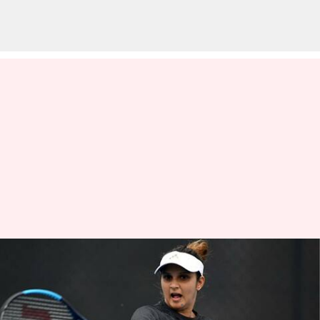
ఆస్ట్రేలియా ఓపెన్ ఫైనల్స్‌లో సానియా
పరాజయం
వ్రాసిన వారు
Jan 27, 2023
11:19 am
Jayachandra Akuri