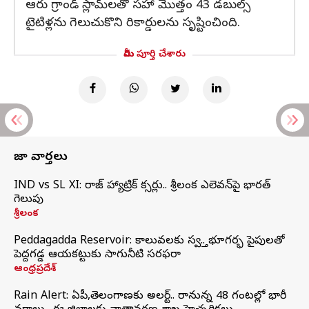
ఆరు గ్రాండ్ స్లామ్‌లతో సహా మొత్తం 43 డబుల్స్
టైటిళ్లను గెలుచుకొని రికార్డులను సృష్టించింది.
మీరు పూర్తి చేశారు
తాజా వార్తలు
IND vs SL XI: సిరాజ్‌ హ్యాట్రిక్‌ సిక్సర్లు.. శ్రీలంక ఎలెవన్‌పై భారత్‌
గెలుపు
శ్రీలంక
Peddagadda Reservoir: కాలువలకు స్వస్తి.. భూగర్భ పైపులతో
పెద్దగడ్డ ఆయకట్టుకు సాగునీటి సరఫరా
ఆంధ్రప్రదేశ్
Rain Alert: ఏపీ,తెలంగాణకు అలర్ట్.. రానున్న 48 గంటల్లో భారీ