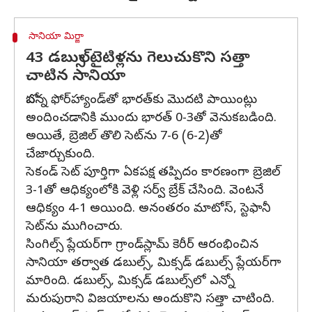
సానియా మిర్జా
43 డబుల్స్ టైటిళ్లను గెలుచుకొని సత్తా
చాటిన సానియా
బోపన్న ఫోర్‌హ్యాండ్‌తో భారత్‌కు మొదటి పాయింట్లు
అందించడానికి ముందు భారత్ 0-3తో వెనుకబడింది.
అయితే, బ్రెజిల్‌ తొలి సెట్‌ను 7-6 (6-2)తో
చేజార్చుకుంది.
సెకండ్ సెట్ పూర్తిగా ఏకపక్ష తప్పిదం కారణంగా బ్రెజిల్
3-1తో ఆధిక్యంలోకి వెళ్లి సర్వ్ బ్రేక్ చేసింది. వెంటనే
ఆధిక్యం 4-1 అయింది. అనంతరం మాటోస్, స్టెఫానీ
సెట్‌ను ముగించారు.
సింగిల్స్‌ ప్లేయర్‌గా గ్రాండ్‌స్లామ్‌ కెరీర్‌ ఆరంభించిన
సానియా తర్వాత డబుల్స్‌, మిక్సడ్‌ డబుల్స్‌ ప్లేయర్‌గా
మారింది. డబుల్స్‌, మిక్సడ్‌ డబుల్స్‌లో ఎన్నో
మరుపురాని విజయాలను అందుకొని సత్తా చాటింది.