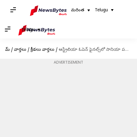
మరింత
Telugu
Telugu
హోమ్
/
వార్తలు
/
క్రీడలు వార్తలు
/
ఆస్ట్రేలియా ఓపెన్ ఫైనల్స్‌లో సానియా పరాజయం
ADVERTISEMENT