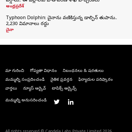
వర్షాలు.. ఈ జిల్లాలకు వాతావరణ శాఖ హెచ్చరికలు
ఆంధ్రప్రదేశ్
Typhoon Dolphin: చైనాను వణికిస్తున్న డాల్ఫిన్‌ తుపాను..
2,230 విమానాలు రద్దు
చైనా
మా గురించి
గోప్యతా విధానం
నిబంధనలు & షరతులు
మమ్మల్ని సంప్రదించండి
నైతిక ప్రవర్తన
ఫిర్యాదుల పరిష్కారం
వార్తలు
న్యూస్ ఆర్కైవ్
టాపిక్స్ ఆర్కైవ్స్
మమ్మల్ని అనుసరించండి
All rights reserved © Candela Labs Private Limited 2026