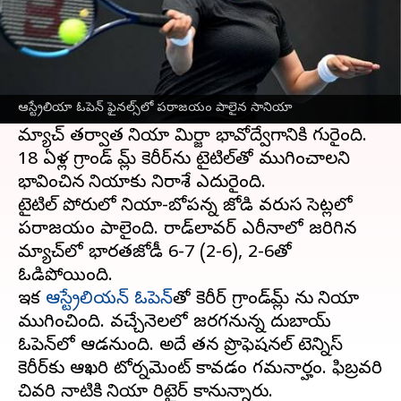
ఈ వార్తాకథనం ఏంటి
సానియా మీర్జా తన కెరీర్ గ్రాండ్ స్లామ్‌ను ఓటమితో
ముగించింది. బ్రెజిల్ జోడి లూయిసా స్టెఫానీ, రఫెల్
ఆస్ట్రేలియా ఓపెన్ ఫైనల్స్‌లో పరాజయం పాలైన సానియా
మాటోస్ చేతిలో సానియా-బోపన్న జోడి ఓడిపోయింది.
మ్యాచ్‌ తర్వాత సానియా మిర్జా భావోద్వేగానికి గురైంది.
18 ఏళ్ల గ్రాండ్ స్లామ్ కెరీర్‌ను టైటిల్‌తో ముగించాలని
భావించిన సానియాకు నిరాశే ఎదురైంది.
టైటిల్ పోరులో సానియా-బోపన్న జోడి వరుస సెట్లలో
పరాజయం పాలైంది. రాడ్‌లావర్ ఎరీనాలో జరిగిన
మ్యాచ్‌లో భారతజోడీ 6-7 (2-6), 2-6తో
ఓడిపోయింది.
ఇక
ఆస్ట్రేలియన్‌ ఓపెన్‌
తో కెరీర్‌ గ్రాండ్‌స్లామ్‌ ను సానియా
ముగించింది. వచ్చేనెలలో జరగనున్న దుబాయ్‌
ఓపెన్‌లో ఆడనుంది. అదే తన ప్రొఫెషనల్ టెన్నిస్‌
కెరీర్‌కు ఆఖరి టోర్నమెంట్‌ కావడం గమనార్హం. ఫిబ్రవరి