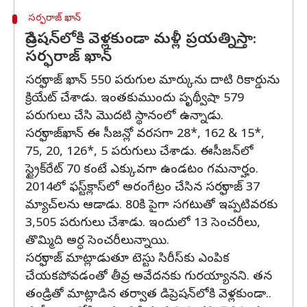
సర్ఫరాజ్ ఖాన్
డిప్రెషన్‌లోకి వెళ్లకుండా మళ్లీ ప్రయత్నిస్తా:
సర్ఫరాజ్ ఖాన్
సర్ఫరాజ్ ఖాన్ 550 పరుగుల మార్కును దాటి రికార్డును
క్రియేట్ చేశాడు. ఇంతకుముందు పృథ్వీషా 579
పరుగులు చేసి మొదటి స్థానంలో ఉన్నాడు.
సర్ఫరాజ్‌ఖాన్ ఈ సీజన్లో వరసగా 28*, 162 & 15*,
75, 20, 126*, 5 పరుగులు చేశాడు. ఈసీజన్‌లో
స్ట్రైక్‌రేట్ 70 కంటే ఎక్కువగా ఉండటం గమనార్హం.
2014లో ఫస్ట్‌క్లాస్‌లో అరంగేట్రం చేసిన సర్ఫరాజ్ 37
మ్యాచ్‌లను ఆడాడు. 80కి పైగా సగటుతో ఇప్పటివరకు
3,505 పరుగులు చేశాడు. ఇందులో 13 సెంచరీలు,
తొమ్మిది అర్ధ సెంచరీలున్నాయి.
సర్ఫరాజ్ మాట్లాడుతూ టెస్టు సిరీస్‌కు ఎంపిక
చేయకపోవడంతో తీవ్ర అవేదనకు గురయ్యానని. తన
తండ్రితో మాట్లాడిన తర్వాత డిప్రెషన్‌లోకి వెళ్లకుండా..