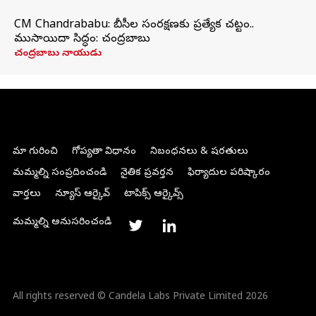
CM Chandrababu: బీసీల సంరక్షణకు ప్రత్యేక చట్టం..
ముసాయిదా సిద్ధం: చంద్రబాబు
చంద్రబాబు నాయుడు
మా గురించి
గోప్యతా విధానం
నిబంధనలు & షరతులు
మమ్మల్ని సంప్రదించండి
నైతిక ప్రవర్తన
ఫిర్యాదుల పరిష్కారం
వార్తలు
న్యూస్ ఆర్కైవ్
టాపిక్స్ ఆర్కైవ్స్
మమ్మల్ని అనుసరించండి
All rights reserved © Candela Labs Private Limited 2026