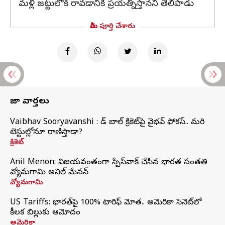
మళ్లీ జట్టులోకి రావడానికి ప్రయత్నిస్తానని తెలిపాడు
మీరు పూర్తి చేశారు
తాజా వార్తలు
Vaibhav Sooryavanshi : రెడ్ బాల్ క్రికెట్‌పై వైభవ్ ఫోకస్.. మరి
టెస్టుల్లోనూ రాణిస్తాడా?
క్రికెట్
Anil Menon: విజయవంతంగా స్పేస్‌వాక్‌ చేసిన భారత సంతతి
వ్యోమగామి అనిల్‌ మేనన్
వ్యోమగామి
US Tariffs: భారత్‌పై 100% టారిఫ్‌ మోత.. అమెరికా సెనెట్‌లో
కీలక బిల్లుకు ఆమోదం
అమెరికా