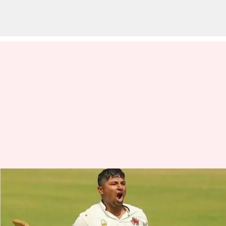
మళ్లీ సెంచరీ, తగ్గేదేలా అంటున్న
సర్ఫరాజ్ ఖాన్
వ్రాసిన వారు
Jan 18, 2023
10:01 am
Jayachandra Akuri