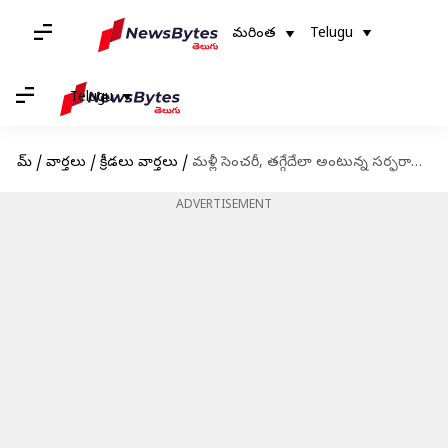
మరింత
Telugu
Telugu
హోమ్
/
వార్తలు
/
క్రీడలు వార్తలు
/
మళ్లీ సెంచరీ, తగ్గేదేలా అంటున్న సర్ఫరాజ్ ఖాన్
ADVERTISEMENT