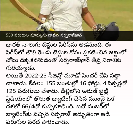
ఈ వార్తాకథనం ఏంటి
గత కొన్నెళ్లుగా
టీమిండియా
లో చోటు కోసం
ఎదురుచూస్తున్న భారత్ క్రికెటర్ సర్ఫరాజ్ ఖాన్ రంజీ
550 పరుగుల మార్కును దాటిన సర్ఫరాజ్‌ఖాన్
ట్రోఫీలో అదరగొడుతున్నాడు. ఆస్ట్రేలియాతో త్వరలో
భారత్ నాలుగు టెస్టుల సిరీస్‌ను ఆడనుంది. ఈ
సిరీస్‌లో తొలి రెండు టెస్టుల కోసం ప్రకటించిన జట్టులో
చోటు దక్కకపోవడంతో సర్ఫరాజ్‌ఖాన్ తీవ్ర నిరాశకు
గురయ్యాడు.
అయితే 2022-23 సీజన్లో మూడో సెంచరీ చేసి సత్తా
చాటాడు. కేవలం 155 బంతుల్లో 16 ఫోర్లు, 4 సిక్సర్లతో
125 పరుగులు చేశాడు. ఢిల్లీలోని అరుణ్ జైట్లీ
స్టేడియంలో తొలుత బ్యాటింగ్ చేసిన ముంబై ఒక
దశలో 66/4తో కుప్పకూలింది. ఐదో నంబర్‌లో
బ్యాటింగ్‌కు వచ్చిన సర్ఫరాజ్ అద్భుతంగా ఆడి