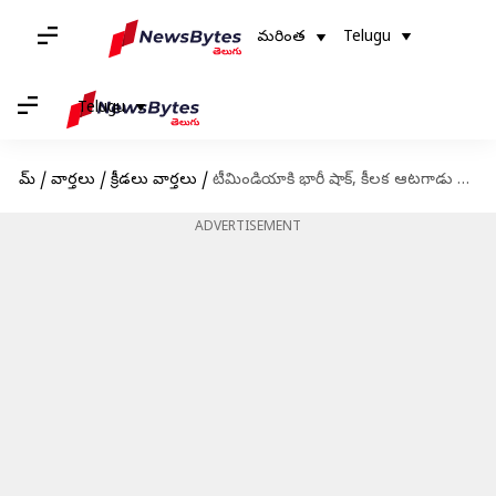
మరింత
Telugu
Telugu
హోమ్
/
వార్తలు
/
క్రీడలు వార్తలు
/
టీమిండియాకి భారీ షాక్, కీలక ఆటగాడు దూరం
ADVERTISEMENT