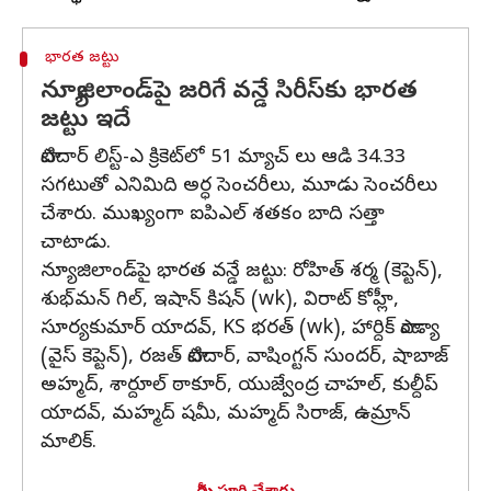
భారత జట్టు
న్యూజిలాండ్‌పై జరిగే వన్డే సిరీస్‌కు భారత
జట్టు ఇదే
పాటిదార్ లిస్ట్-ఎ క్రికెట్‌లో 51 మ్యాచ్ లు ఆడి 34.33
సగటుతో ఎనిమిది అర్ధ సెంచరీలు, మూడు సెంచరీలు
చేశారు. ముఖ్యంగా ఐపిఎల్ శతకం బాది సత్తా
చాటాడు.
న్యూజిలాండ్‌పై భారత వన్డే జట్టు: రోహిత్ శర్మ (కెప్టెన్),
శుభ్‌మన్ గిల్, ఇషాన్ కిషన్ (wk), విరాట్ కోహ్లీ,
సూర్యకుమార్ యాదవ్, KS భరత్ (wk), హార్దిక్ పాండ్యా
(వైస్ కెప్టెన్), రజత్ పాటిదార్, వాషింగ్టన్ సుందర్, షాబాజ్
అహ్మద్, శార్దూల్ ఠాకూర్, యుజ్వేంద్ర చాహల్, కుల్దీప్
యాదవ్, మహ్మద్ షమీ, మహ్మద్ సిరాజ్, ఉమ్రాన్
మాలిక్.