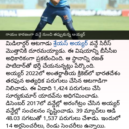
ఈ వార్తాకథనం ఏంటి
టీమిండియాకి పెద్ద ఎదురుదెబ్బ ఎదురైంది.
న్యూజిలాండ్ తో జరిగే వన్డే సిరీస్‌కు కీలక ఆటగాడు
గాయం కారణంగా వన్డే నుంచి తప్పుకున్న అయ్యర్
దూరమయ్యాడు. వెన్నుముక గాయం కారణంగా స్టార్
మిడిలార్డర్ ఆటగాడు
శ్రేయస్ అయ్యర్
వన్డే సిరీస్
మొత్తానికి దూరమయ్యాడు. ఈ విషయాన్ని బీసీసీఐ
అధికారికంగా ప్రకటించింది. ఆ స్థానాన్ని రజత్
పాటిదార్‌తో భర్తీ చేయనున్నట్లు పేర్కొంది.
అయ్యర్ 2022లో అంతర్జాతీయ క్రికెట్‌లో భారతదేశం
తరఫున అత్యధిక పరుగులు చేసిన ఆటగాడిగా
నిలిచాడు. ఈ ఏడాది 1,424 పరుగులు చేసి
సూర్యకుమార్ యాదవ్‌ను అధిగమించాడు.
డిసెంబర్ 2017లో వన్డేల్లో అరంగేట్రం చేసిన అయ్యర్
వన్డేల్లో సంచలనం సృష్టించాడు. 39 మ్యాచ్‌లు ఆడి
48.03 సగటుతో 1,537 పరుగులు చేశాడు. ఇందులో