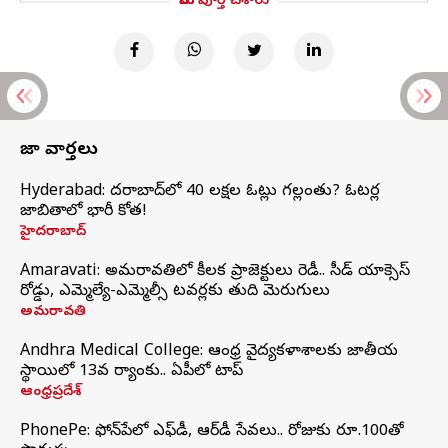
మీరు పూర్తి చేశారు
తాజా వార్తలు
Hyderabad: హైదరాబాద్‌లో 40 లక్షల ఓట్లు గల్లంతు? ఓటర్ల
జాబితాలో భారీ కోత!
హైదరాబాద్
Amaravati: అమరావతిలో కీలక ప్రాజెక్టులు రెడీ.. సీడ్‌ యాక్సెస్‌
రోడ్డు, ఎమ్మెల్యే-ఎమ్మెల్సీ టవర్లకు తుది మెరుగులు
అమరావతి
Andhra Medical College: ఆంధ్ర వైద్యకళాశాలకు జాతీయ
స్థాయిలో 13వ ర్యాంకు.. ఏపీలో టాప్
ఆంధ్రప్రదేశ్
PhonePe: ఫోన్‌పేలో ఎఫ్‌డీ, ఆర్‌డీ సేవలు.. రోజుకు రూ.100తో