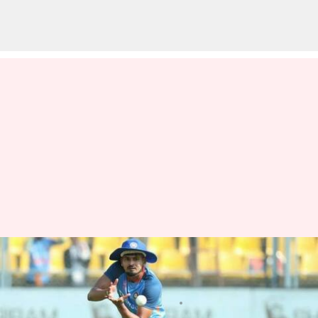
టీమిండియాకి భారీ షాక్, కీలక
ఆటగాడు దూరం
వ్రాసిన వారు
Jan 17, 2023
04:31 pm
Jayachandra Akuri