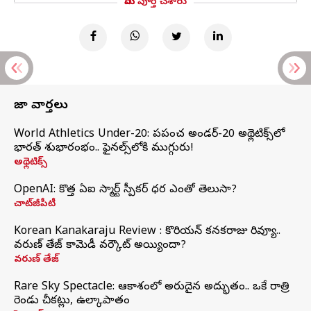
మీరు పూర్తి చేశారు
తాజా వార్తలు
World Athletics Under-20: ప్రపంచ అండర్-20 అథ్లెటిక్స్‌లో
భారత్‌ శుభారంభం.. ఫైనల్స్‌లోకి ముగ్గురు!
అథ్లెటిక్స్
OpenAI: కొత్త ఏఐ స్మార్ట్ స్పీకర్ ధర ఎంతో తెలుసా?
చాట్‌జీపీటీ
Korean Kanakaraju Review : కొరియన్ కనకరాజు రివ్యూ..
వరుణ్ తేజ్ కామెడీ వర్కౌట్ అయ్యిందా?
వరుణ్ తేజ్
Rare Sky Spectacle: ఆకాశంలో అరుదైన అద్భుతం.. ఒకే రాత్రి
రెండు చీకట్లు, ఉల్కాపాతం