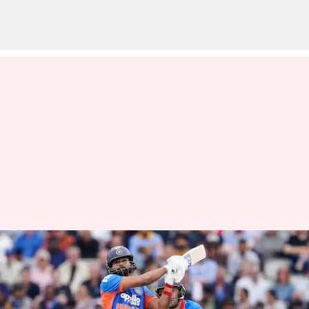
Shreyas Iyer : 'ప్రిన్స్ యాదవ్ తప్ప
మిగతావాళ్లంతా విఫలం.. శ్రేయస్
అయ్యర్ ఆగ్రహం!