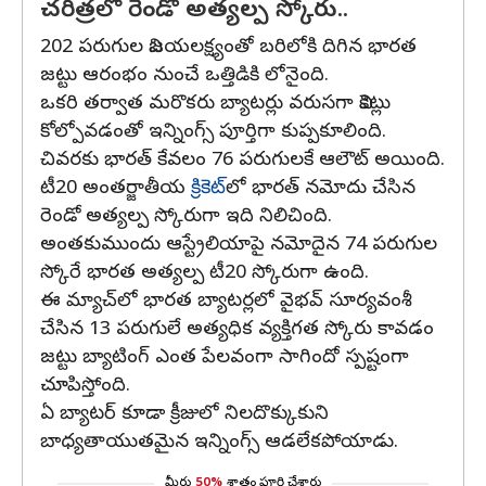
చరిత్రలో రెండో అత్యల్ప స్కోరు..
202 పరుగుల విజయలక్ష్యంతో బరిలోకి దిగిన భారత
జట్టు ఆరంభం నుంచే ఒత్తిడికి లోనైంది.
ఒకరి తర్వాత మరొకరు బ్యాటర్లు వరుసగా వికెట్లు
కోల్పోవడంతో ఇన్నింగ్స్ పూర్తిగా కుప్పకూలింది.
చివరకు భారత్ కేవలం 76 పరుగులకే ఆలౌట్ అయింది.
టీ20 అంతర్జాతీయ
క్రికెట్‌
లో భారత్ నమోదు చేసిన
రెండో అత్యల్ప స్కోరుగా ఇది నిలిచింది.
అంతకుముందు ఆస్ట్రేలియాపై నమోదైన 74 పరుగుల
స్కోరే భారత అత్యల్ప టీ20 స్కోరుగా ఉంది.
ఈ మ్యాచ్‌లో భారత బ్యాటర్లలో వైభవ్ సూర్యవంశీ
చేసిన 13 పరుగులే అత్యధిక వ్యక్తిగత స్కోరు కావడం
జట్టు బ్యాటింగ్ ఎంత పేలవంగా సాగిందో స్పష్టంగా
చూపిస్తోంది.
ఏ బ్యాటర్ కూడా క్రీజులో నిలదొక్కుకుని
బాధ్యతాయుతమైన ఇన్నింగ్స్ ఆడలేకపోయాడు.
మీరు
50%
శాతం పూర్తి చేశారు