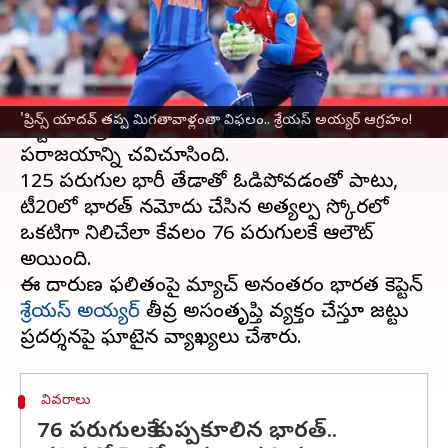
వ్రాసిన వారు
Jul 08, 2026
10:27 am
Moogati Shabari
ఈ వార్తాకథనం ఏంటి
ఇంగ్లండ్‌
తో జరిగిన మూడో టీ20 మ్యాచ్‌లో భారత
'ప్రిన్స్ యాదవ్ తప్ప మిగతావాళ్లంతా విఫలం.. శ్రేయస్ అయ్యర్ ఆగ్రహం!
జట్టు చరిత్రలో నిలిచిపోయే విధంగా ఘోర
పరాజయాన్ని చవిచూసింది.
125 పరుగుల భారీ తేడాతో ఓడిపోవడంతో పాటు,
టీ20ల్లో భారత్ నమోదు చేసిన అత్యల్ప స్కోర్లలో
ఒకటిగా నిలిచేలా కేవలం 76 పరుగులకే ఆలౌట్
అయింది.
ఈ దారుణ ఫలితంపై మ్యాచ్ అనంతరం భారత కెప్టెన్
శ్రేయస్ అయ్యర్
తీవ్ర అసంతృప్తి వ్యక్తం చేస్తూ జట్టు
వివరాలు
76 పరుగులకే కుప్పకూలిన భారత్..