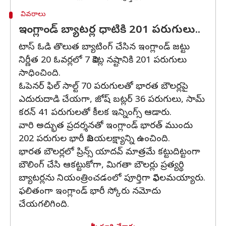
వివరాలు
ఇంగ్లాండ్ బ్యాటర్ల ధాటికి 201 పరుగులు..
టాస్ ఓడి తొలుత బ్యాటింగ్ చేసిన ఇంగ్లాండ్ జట్టు
నిర్ణీత 20 ఓవర్లలో 7 వికెట్ల నష్టానికి 201 పరుగులు
సాధించింది.
ఓపెనర్ ఫిల్ సాల్ట్ 70 పరుగులతో భారత బౌలర్లపై
ఎదురుదాడి చేయగా, జోష్ బట్లర్ 36 పరుగులు, సామ్
కరన్ 41 పరుగులతో కీలక ఇన్నింగ్స్ ఆడారు.
వారి అద్భుత ప్రదర్శనతో ఇంగ్లాండ్ భారత్ ముందు
202 పరుగుల భారీ విజయలక్ష్యాన్ని ఉంచింది.
భారత బౌలర్లలో ప్రిన్స్ యాదవ్ మాత్రమే కట్టుదిట్టంగా
బౌలింగ్ చేసి ఆకట్టుకోగా, మిగతా బౌలర్లు ప్రత్యర్థి
బ్యాటర్లను నియంత్రించడంలో పూర్తిగా విఫలమయ్యారు.
ఫలితంగా ఇంగ్లాండ్ భారీ స్కోరు నమోదు
చేయగలిగింది.