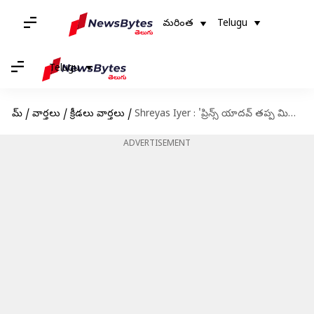
మరింత
Telugu
Telugu
హోమ్
/
వార్తలు
/
క్రీడలు వార్తలు
/
Shreyas Iyer : 'ప్రిన్స్ యాదవ్ తప్ప మిగతావాళ్లంతా విఫలం.. శ్రేయస్ అయ్యర్ ఆగ్రహం!
ADVERTISEMENT