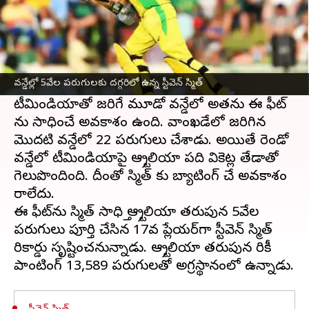
ఈ వార్తాకథనం ఏంటి
ఆస్ట్రేలియా
స్టార్ ఆటగాడు స్టీవెన్ స్మిత్
వన్డేలో అరుదైన
రికార్డుకు చేరువలో ఉన్నాడు. వన్డేలో 5వేల పరుగులు
వన్డేల్లో 5వేల పరుగులకు దగ్గరిలో ఉన్న స్టీవెన్ స్మిత్
చేయడానికి కేవలం 61 పరుగుల దూరంలో ఉన్నాడు.
టీమిండియాతో జరిగే మూడో వన్డేలో అతను ఈ ఫీట్
ను సాధించే అవకాశం ఉంది. వాంఖడేలో జరిగిన
మొదటి వన్డేలో 22 పరుగులు చేశాడు. అయితే రెండో
వన్డేలో టీమిండియాపై ఆస్ట్రేలియా పది వికెట్ల తేడాతో
గెలుపొందింది. దీంతో స్మిత్ కు బ్యాటింగ్ చేసే అవకాశం
రాలేదు.
ఈ ఫీట్‌ను స్మిత్ సాధిస్తే ఆస్ట్రేలియా తరుపున 5వేల
పరుగులు పూర్తి చేసిన 17వ ప్లేయర్‌గా స్టీవెన్ స్మిత్
రికార్డు సృష్టించనున్నాడు. ఆస్ట్రేలియా తరుపున రికీ