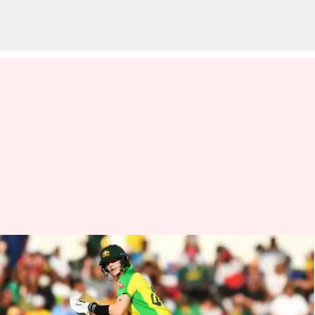
వన్డేల్లో అద్బుత రికార్డుకు చేరువలో
స్టీవెన్ స్మిత్
వ్రాసిన వారు
Mar 21, 2023
03:44 pm
Jayachandra Akuri