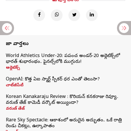
మీరు పూర్తి చేశారు
తాజా వార్తలు
World Athletics Under-20: ప్రపంచ అండర్-20 అథ్లెటిక్స్‌లో
భారత్‌ శుభారంభం.. ఫైనల్స్‌లోకి ముగ్గురు!
అథ్లెటిక్స్
OpenAI: కొత్త ఏఐ స్మార్ట్ స్పీకర్ ధర ఎంతో తెలుసా?
చాట్‌జీపీటీ
Korean Kanakaraju Review : కొరియన్ కనకరాజు రివ్యూ..
వరుణ్ తేజ్ కామెడీ వర్కౌట్ అయ్యిందా?
వరుణ్ తేజ్
Rare Sky Spectacle: ఆకాశంలో అరుదైన అద్భుతం.. ఒకే రాత్రి
రెండు చీకట్లు, ఉల్కాపాతం