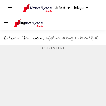
మరింత
Telugu
Telugu
హోమ్
/
వార్తలు
/
క్రీడలు వార్తలు
/
వన్డేల్లో అద్బుత రికార్డుకు చేరువలో స్టీవెన్ స్మిత్
ADVERTISEMENT