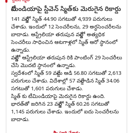
స్టీవెన్ స్మిత్
టీమిండియాపై స్టీవెన్ స్మిత్‌కు మెరుగైన రికార్డు
141 వన్డేల్లో స్మిత్ 44.90 సగటుతో 4,939 పరుగులు
చేశాడు. ఇందులో 12 సెంచరీలను, 29 అర్ధసెంచరీలను
బాదాడు. ఆస్ట్రేలియా తరుపున వన్డేల్లో అత్యధిక
సెంచరీలు సాధించిన ఆటగాళ్లలో స్మిత్ ఆరో స్థానంలో
ఉన్నాడు.
వన్డేల్లో ఆస్ట్రేలియా తరుపున రికి పాంటింగ్ 29 సెంచరీలు
చేసి మొదటి స్థానంలో ఉన్నాడు.
స్వదేశంలో స్మిత్ 59 వన్డేలు ఆడి 56.80 సగటుతో 2,613
పరుగులు చేశాడు. విదేశాల్లో 57 వన్డేలాడిన స్మిత్ 34.06
సగటుతో 1,601 పరుగులు చేశాడు.
స్మిత్‌ కు టీమిండియాపై మెరుగైన రికార్డు ఉంది.
భారత్‌తో జరిగిన 23 వన్డేల్లో స్మిత్ 60.26 సగటుతో
1,145 పరుగులు చేశాడు. ఇందులో ఐదు సెంచరీలను
బాదాడు.