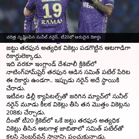
వ్రాసిన వారు
Apr 30, 2025
10:28 am
Jayachandra Akuri
ఈ వార్తాకథనం ఏంటి
కోల్‌కతా నైట్‌ రైడర్స్
(KKR) స్టార్ స్పిన్నర్ సునీల్ నరైన్
చరిత్ర సృష్టించిన సునీల్ నరైన్.. టీ20లో అరుదైన రికార్డు
టీ20 క్రికెట్‌లో ఓ అరుదైన ఘనతను సాధించాడు. ఒకే
జట్టు తరఫున అత్యధిక వికెట్లు పడగొట్టిన ఆటగాడిగా
రికార్డులెక్కాడు.
ఇది వరకూ ఇంగ్లాండ్ దేశవాలీ క్రికెట్‌లో
నాటింగ్‌హామ్‌షైర్ తరఫున ఆడిన సమిత్ పటేల్‌ పేరిట
ఈ రికార్డు ఉండగా.. ఇప్పుడు నరైన్ అదే స్థాయికి
చేరాడు.
ఇటీవల ఢిల్లీ క్యాపిటల్స్‌తో జరిగిన మ్యాచ్‌లో సునీల్
నరైన్ మూడు కీలక వికెట్లు తీసి తన మొత్తం వికెట్లను
208కు చేర్చాడు.
దీంతో టీ20 క్రికెట్‌లో ఒకే జట్టు తరఫున అత్యధిక
వికెట్లు తీసిన ఆటగాళ్ల జాబితాలో సమిత్ పటేల్‌తో