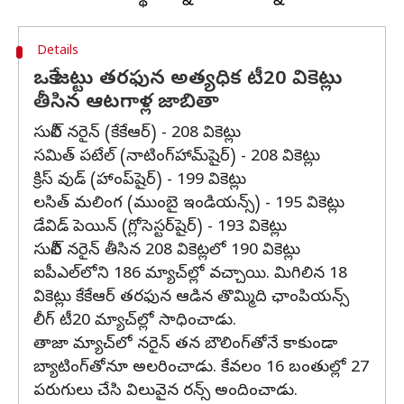
Details
ఒకే జట్టు తరఫున అత్యధిక టీ20 వికెట్లు
తీసిన ఆటగాళ్ల జాబితా
సునీల్ నరైన్ (కేకేఆర్) - 208 వికెట్లు
సమిత్ పటేల్ (నాటింగ్‌హామ్‌షైర్) - 208 వికెట్లు
క్రిస్ వుడ్ (హాంప్‌షైర్) - 199 వికెట్లు
లసిత్ మలింగ (ముంబై ఇండియన్స్) - 195 వికెట్లు
డేవిడ్ పెయిన్ (గ్లోసెస్టర్‌షైర్) - 193 వికెట్లు
సునీల్ నరైన్ తీసిన 208 వికెట్లలో 190 వికెట్లు
ఐపీఎల్‌లోని 186 మ్యాచ్‌ల్లో వచ్చాయి. మిగిలిన 18
వికెట్లు కేకేఆర్ తరఫున ఆడిన తొమ్మిది ఛాంపియన్స్
లీగ్ టీ20 మ్యాచ్‌ల్లో సాధించాడు.
తాజా మ్యాచ్‌లో నరైన్‌ తన బౌలింగ్‌తోనే కాకుండా
బ్యాటింగ్‌తోనూ అలరించాడు. కేవలం 16 బంతుల్లో 27
పరుగులు చేసి విలువైన రన్స్ అందించాడు.