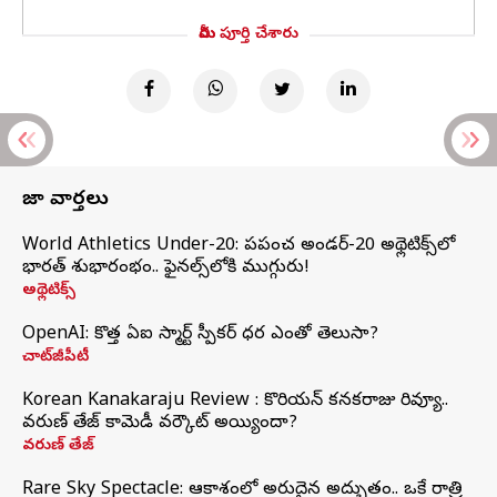
మీరు పూర్తి చేశారు
తాజా వార్తలు
World Athletics Under-20: ప్రపంచ అండర్-20 అథ్లెటిక్స్‌లో
భారత్‌ శుభారంభం.. ఫైనల్స్‌లోకి ముగ్గురు!
అథ్లెటిక్స్
OpenAI: కొత్త ఏఐ స్మార్ట్ స్పీకర్ ధర ఎంతో తెలుసా?
చాట్‌జీపీటీ
Korean Kanakaraju Review : కొరియన్ కనకరాజు రివ్యూ..
వరుణ్ తేజ్ కామెడీ వర్కౌట్ అయ్యిందా?
వరుణ్ తేజ్
Rare Sky Spectacle: ఆకాశంలో అరుదైన అద్భుతం.. ఒకే రాత్రి