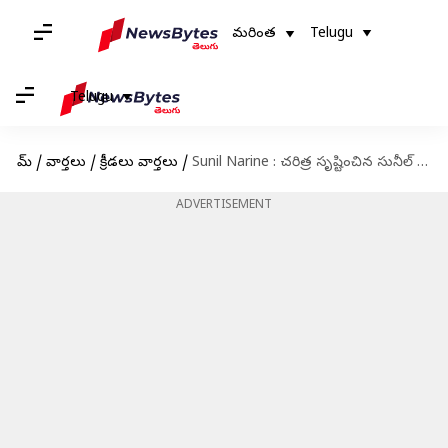
మరింత
Telugu
Telugu
హోమ్
/
వార్తలు
/
క్రీడలు వార్తలు
/
Sunil Narine : చరిత్ర సృష్టించిన సునీల్ నరైన్.. టీ20లో అరుదైన రికార్డు
ADVERTISEMENT