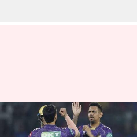
Sunil Narine : చరిత్ర సృష్టించిన
సునీల్ నరైన్.. టీ20లో అరుదైన
రికార్డు