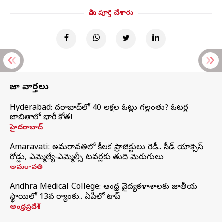
మీరు పూర్తి చేశారు
తాజా వార్తలు
Hyderabad: హైదరాబాద్‌లో 40 లక్షల ఓట్లు గల్లంతు? ఓటర్ల
జాబితాలో భారీ కోత!
హైదరాబాద్
Amaravati: అమరావతిలో కీలక ప్రాజెక్టులు రెడీ.. సీడ్‌ యాక్సెస్‌
రోడ్డు, ఎమ్మెల్యే-ఎమ్మెల్సీ టవర్లకు తుది మెరుగులు
అమరావతి
Andhra Medical College: ఆంధ్ర వైద్యకళాశాలకు జాతీయ
స్థాయిలో 13వ ర్యాంకు.. ఏపీలో టాప్
ఆంధ్రప్రదేశ్