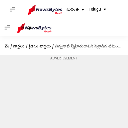
మరింత
Telugu
Telugu
హోమ్
/
వార్తలు
/
క్రీడలు వార్తలు
/
చిన్ననాటి స్నేహితురాలిని పెళ్లాడిన టీమిండియా క్రికెటర్
ADVERTISEMENT