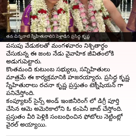
ఈ వార్తాకథనం ఏంటి
టీమిండియా
ఆటగాడు, కర్ణాటక పేసర్ ప్రసిద్ధ కృష్ణ తన
చిన్ననాటి స్నేహితురాలు రచనా కృష్ణతో కలిసి
తన చిన్ననాటి స్నేహితురాలిని పెళ్లాడిన ప్రసిద్ధ కృష్ణ
ఏడడుగులు వేశాడు.
పసుపు వేడుకలతో మంగళవారం నిశ్చితార్థం
చేసుకున్న ఈ జంట నేడు వైవాహిక జీవితంలోకి
అడుగుపెట్టారు.
కొంతమంది కుటుంబ సభ్యులు, సన్నిహితులు
మాత్రమే ఈ కార్యక్రమానికి హజరయ్యారు. ప్రసిద్ధ కృష్ణ
స్నేహితురాలు రచనా కృష్ణ ప్రస్తుతం టెక్నీషియన్ గా
పనిచేస్తోంది.
కంప్యూటర్ సైన్స్ అండ్ ఇంజినీరింగ్ లో డిగ్రీ పూర్తి
చేసిన ఆమె అమెరికాలోని ఓ కంపెనీ జాబ్ చేస్తోంది.
ప్రస్తుతం వీరి పెళ్లికి సంబంధించిన ఫోటోలు నెట్టింట్లో