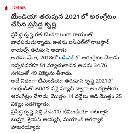
Details
టీమిండియా తరుపున 2021లో అరంగ్రేటం
చేసిన ప్రసిద్ధ కృష్ణ
ప్రసిద్ధ కృష్ణ గత కొంతకాలంగా గాయంతో
బాధపడుతున్నాడు. అతను ఐపీఎల్‌లో రాజస్థాన్
రాయల్స్ తరుపున ఆడాడు.
అతను మే 6, 2018లో
ఐపీఎల్‌
లో అరంగ్రేటం చేశాడు.
ఇప్పటివరకూ 51 మ్యాచులాడిన అతను 34.76
సగటుతో 49 వికెట్లను తీశాడు.
అదే విధంగా టీమిండియా తరుపున కృష్ణ 2021లో
ఇంగ్లండ్‌తో జరిగిన వన్డే మ్యాచ్ ద్వారా అంతర్జాతీయ
అరంగేట్రం చేశాడు. మొత్తం 14 వన్డేలు ఆడి మొత్తం 25
వికెట్లు పడగొట్టాడు.
ప్రసిద్ధ కృష్ణ పెళ్లి వేడుకకు టీమిండియా ఆటగాళ్లు
బుమ్రా, శ్రేయస్ అయ్యర్, మయాంక్ అగర్వాల్
హజరయ్యారు.