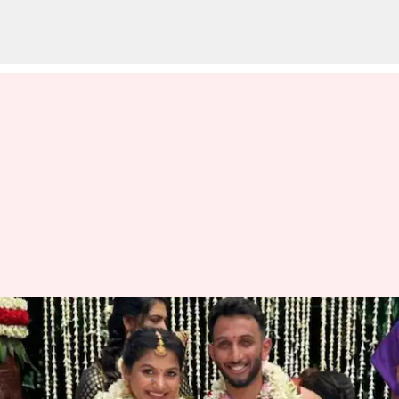
చిన్ననాటి స్నేహితురాలిని పెళ్లాడిన
టీమిండియా క్రికెటర్
వ్రాసిన వారు
Jun 09, 2023
11:36 am
Jayachandra Akuri