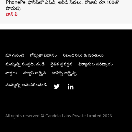
PhonePe: ఫోన్‌పేలో ఎఫ్‌డీ, ఆర్‌డీ సేవలు.. రోజుకు రూ.100తో
పొదుపు
ఫోన్‌ పే
మా గురించి
గోప్యతా విధానం
నిబంధనలు & షరతులు
మమ్మల్ని సంప్రదించండి
నైతిక ప్రవర్తన
ఫిర్యాదుల పరిష్కారం
వార్తలు
న్యూస్ ఆర్కైవ్
టాపిక్స్ ఆర్కైవ్స్
మమ్మల్ని అనుసరించండి
All rights reserved © Candela Labs Private Limited 2026