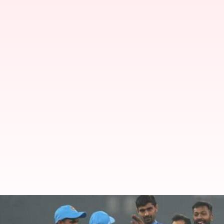
రెండో టీ20లో న్యూజిలాండ్‌ను చిత్తు 