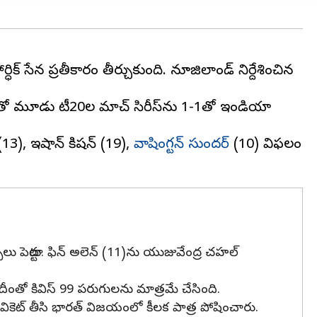
సేన ప్రతీకారం తీర్చుకుంది. న్యూజిలాండ్ నిర్దేశించిన
లుపుతో మూడు టీ20ల మ్యాచ్ సిరీస్‌ను 1-1తో ఇండియా
 (13), ఇషాన్ కిషన్ (19),
వాషింగ్టన్ సుందర్
(10) విఫలం
్పలు పెట్టారు. ఫిన్ అలెన్ (11)ను యుజువేంద్ర చహల్
డు. దీంతో కివిస్ 99 పరుగులను మాత్రమే చేసింది.
ఒక వికెట్ తీసి భారత్ విజయంలో కీలక పాత్ర పోషించారు.