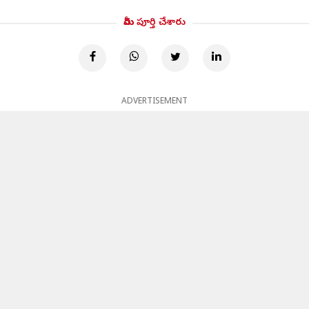
మీరు పూర్తి చేశారు
ADVERTISEMENT