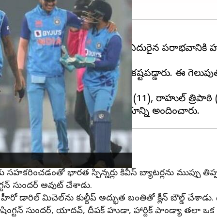
యం సాధించింది. తొలి టీ20లో ఎదురైన పరాభవానికి హార్ధిక్ 
ధించడానికి
టీమిండియా
బ్యాట్స్‌మెన్స్ కష్టపడ్డారు. ఈ గె
ుభారంభం లభించలేదు. శుబ్ మన్ గిల్ (11), రాహుల్ త్రిపాఠి
ర్లకు సహకరించడంతో భారత స్పిన్నర్లు కివీస్ బ్యాటర్లను ముప్పు తిప
గ్టన్ సుందర్ అవుట్ చేశాడు.
0 హీరో డారిల్ మిచెల్‌ను కుల్దీప్ అద్భుత బంతితో క్లీన్ బౌల్డ్ చేశా
 వాషింగ్టన్ సుందర్, యాదవ్, దీపక్ హుడా, హార్దిక్ పాండ్యా తలా 