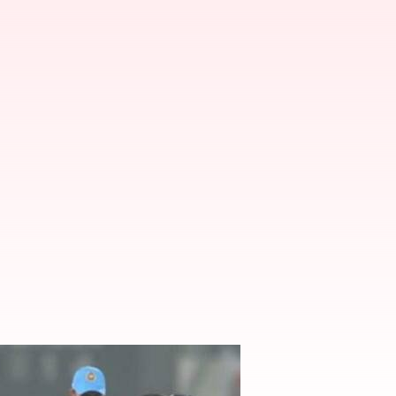
చేసిన టీమిండియా