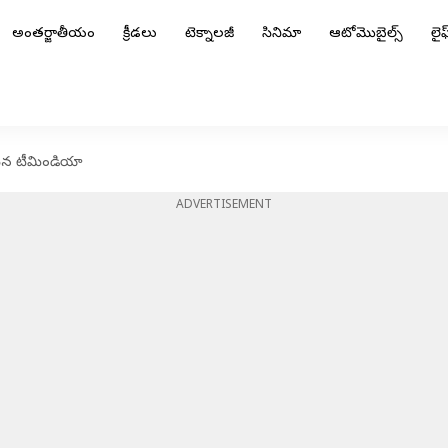
అంతర్జాతీయం
క్రీడలు
టెక్నాలజీ
సినిమా
ఆటోమొబైల్స్
లైఫ్
ేసిన టీమిండియా
ADVERTISEMENT