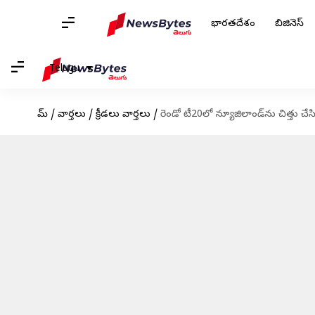
భారతదేశం
బిజినెస్
Telugu
హోమ్
/
వార్తలు
/
క్రీడలు వార్తలు
/
రెండో టీ20లో న్యూజిలాండ్‌ను చిత్తు చ