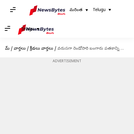
మరింత
Telugu
Telugu
హోమ్
/
వార్తలు
/
క్రీడలు వార్తలు
/
వరుసగా రెండోసారి బంగారు పతకాన్ని ముద్దాడిన తేజింద‌ర్‌పాల్ సింగ్
ADVERTISEMENT