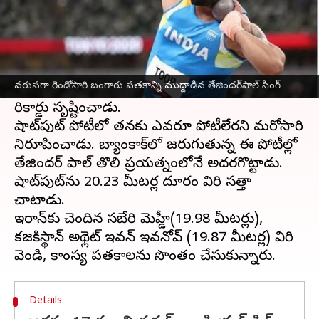
ఈ వార్తాకథనం ఏంటి
ఆసియా అథ్లెటిక్స్ ఛాంపియన్ షిప్‌లో భారత స్టార్ షాట్
పుట్ తేజిందర్‌పాల్‌సింగ్ తూర్ సంచలనం సృష్టించాడు.
వరుసగా రెండోసారి బంగారు పతకాన్ని ముద్దాడిన తేజింద‌ర్‌పాల్ సింగ్
వరుసగా రెండోసారి బంగారు పతకాన్ని సాధించి
రికార్డు సృష్టించాడు.
షాట్‌పుట్ పోటీలో తనకు ఎవరూ పోటీలేరని మరోసారి
నిరూపించాడు. బ్యాంకాక్‌లో జరుగుతున్న ఈ పోటీల్లో
తేజిందర్ పాల్ తొలి ప్రయత్నంలోనే అదరగొట్టాడు.
షాట్‌పుట్‌ను 20.23 మీట‌ర్ల దూరం విసిరి సత్తా
చాటాడు.
ఇరాన్‌కు చెందిన స‌బేరి మెహ్డీ(19.98 మీట‌ర్లు),
క‌జ‌కిస్థాన్ అథ్లెట్ ఇవ‌న్ ఇవ‌నోవ్ (19.87 మీట‌ర్ల‌) విసిరి
Details