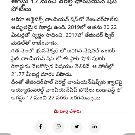
ఆగస్టు 17 నుంచి వరల్డ్ ఛాంపియన్ షిప్
పోటీలు
ఆసియా అథ్లెటిక్స్ ఛాంపియన్ షిప్‌లో తేజిందర్‌పాల్‌కు
అద్భుతమైన రికార్డు ఉంది. 2019లో అత‌ను 20.22
మీట‌ర్ల‌తో స్వ‌ర్ణం సాధించి, 2017లో తేజింద‌ర్ సిల్వ‌ర్
మెడ‌ల్‌తో రాణించాడు.
గత నెలలో భువనేశ్వర్ లో జరిగిన నేషనల్ ఇంటర్
స్టేట్ ఛాంపియన్ షిప్ లో ఈ స్టార్ షాట్ పుటర్
రికార్డును నెలకొల్పిన విషయం తెలిసిందే. ఆ పోటీల్లో
21.77 మీట‌ర్ల దూరం విసిరాడు.
దీంతో తేజింద‌ర్‌పాల్ వ‌ర‌ల్డ్ చాంపియ‌న్‌షిప్స్‌కు క్వాలిఫై
అయ్యాడువ‌ర‌ల్డ్ ఛాంపియ‌న్‌షిప్ పోటీలు బుడాపెస్ట్ లో
అగస్టు 17 నుంచి 27 వరకు జరగనున్నాయి.
మీరు పూర్తి చేశారు