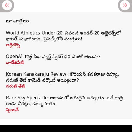
తాజా వార్తలు
World Athletics Under-20: ప్రపంచ అండర్-20 అథ్లెటిక్స్‌లో
భారత్‌ శుభారంభం.. ఫైనల్స్‌లోకి ముగ్గురు!
అథ్లెటిక్స్
OpenAI: కొత్త ఏఐ స్మార్ట్ స్పీకర్ ధర ఎంతో తెలుసా?
చాట్‌జీపీటీ
Korean Kanakaraju Review : కొరియన్ కనకరాజు రివ్యూ..
వరుణ్ తేజ్ కామెడీ వర్కౌట్ అయ్యిందా?
వరుణ్ తేజ్
Rare Sky Spectacle: ఆకాశంలో అరుదైన అద్భుతం.. ఒకే రాత్రి
రెండు చీకట్లు, ఉల్కాపాతం
స్పెయిన్