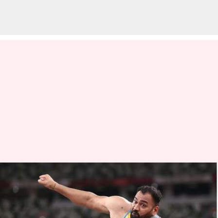
వరుసగా రెండోసారి బంగారు పతకాన్ని
ముద్దాడిన తేజింద‌ర్‌పాల్ సింగ్
వ్రాసిన వారు
Jul 14, 2023
06:38 pm
Jayachandra Akuri