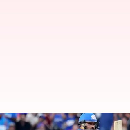
ఐపీఎల్ ఫ్లేఆఫ్స్ లో హిట్ మ్యాన్ రికార్డుల