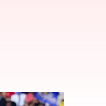
ే ఇవే..!