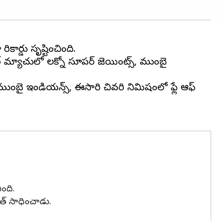
ికార్డు సృష్టించింది.
ర్ మ్యాచులో లక్నో సూపర్ జెయింట్స్, ముంబై
 ముంబై ఇండియన్స్, ఈసారి చివరి నిమిషంలో ఫ్లే ఆఫ్
ంది.
హిత్ సాధించాడు.