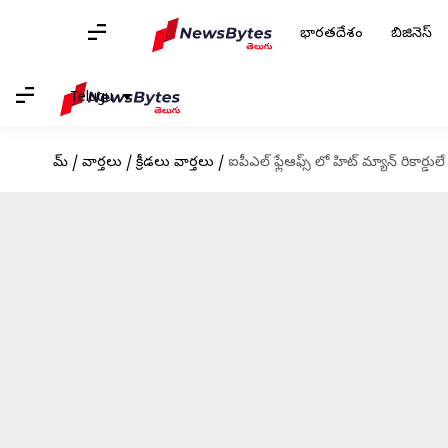
భారతదేశం
బిజినెస్
Telugu
హోమ్
/
వార్తలు
/
క్రీడలు వార్తలు
/
ఐపీఎల్ ఫ్లేఆఫ్స్ లో హిట్ మ్యాన్ రికార్డులే