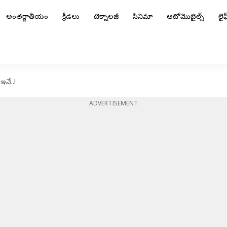
అంతర్జాతీయం
క్రీడలు
టెక్నాలజీ
సినిమా
ఆటోమొబైల్స్
లైఫ్
 ఇవే..!
ADVERTISEMENT