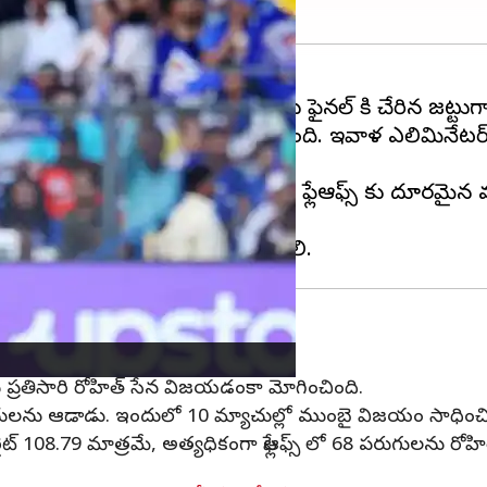
 కి అడుగుపెట్టింది. ఏకంగా పదిసార్లు ఫైనల్ కి చేరిన జట్టుగా ర
ాత్ టైటాన్స్ ను చైన్నై చిత్తు చేసింది. ఇవాళ ఎలిమినేట
్ గా మారింది. వరుసగా రెండు సీజన్ల ఫ్లేఆఫ్స్ కు దూరమైన
్ చేరిన ప్రతిసారి రోహిత్ సేన విజయడంకా మోగించింది.
్ మ్యాచులను ఆడాడు. ఇందులో 10 మ్యాచుల్లో ముంబై విజయం సాధించి
్ రైట్ 108.79 మాత్రమే, అత్యధికంగా ఫ్లేఆఫ్స్ లో 68 పరుగులను రో