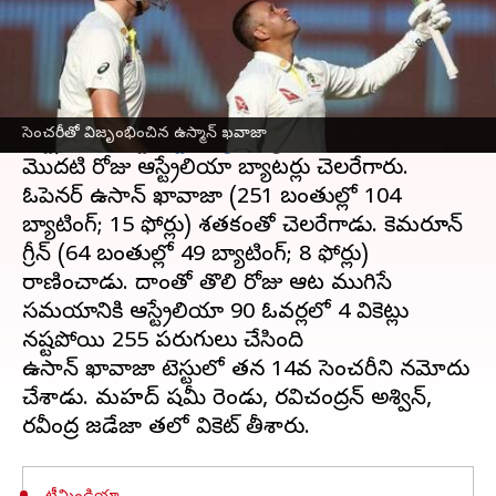
ఈ వార్తాకథనం ఏంటి
అహ్మదాబాద్ వేదికగా జరుగుతున్న
నాలుగో టెస్టు
లో
ఆస్ట్రేలియా అధిపత్యం ప్రదర్శించింది. టాస్ గెలిచిన
సెంచరీతో విజృంభించిన ఉస్మాన్ ఖవాజా
ఆస్ట్రేలియా కెప్టెన్
స్టీవ్ స్మిత్
బ్యాటింగ్ ఎంచుకున్నాడు.
మొదటి రోజు ఆస్ట్రేలియా బ్యాటర్లు చెలరేగారు.
ఓపెనర్ ఉస్మాన్ ఖావాజా (251 బంతుల్లో 104
బ్యాటింగ్; 15 ఫోర్లు) శతకంతో చెలరేగాడు. కెమరూన్
గ్రీన్ (64 బంతుల్లో 49 బ్యాటింగ్; 8 ఫోర్లు)
రాణించాడు. దాంతో తొలి రోజు ఆట ముగిసే
సమయానికి ఆస్ట్రేలియా 90 ఓవర్లలో 4 వికెట్లు
నష్టపోయి 255 పరుగులు చేసింది
ఉస్మాన్ ఖావాజా టెస్టులో తన 14వ సెంచరీని నమోదు
చేశాడు. మహ్మద్ షమీ రెండు, రవిచంద్రన్ అశ్విన్,