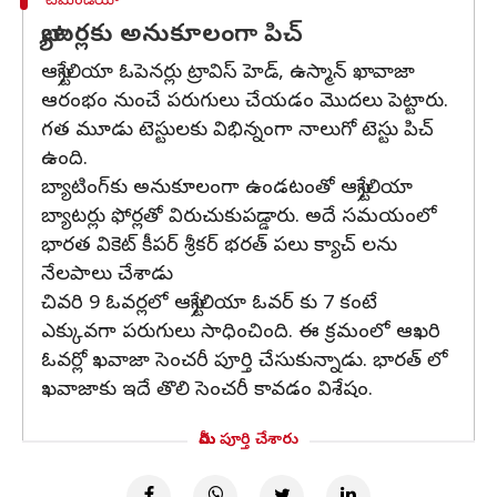
టీమిండియా
బ్యాటర్లకు అనుకూలంగా పిచ్
ఆస్ట్రేలియా ఓపెనర్లు ట్రావిస్ హెడ్, ఉస్మాన్ ఖావాజా
ఆరంభం నుంచే పరుగులు చేయడం మొదలు పెట్టారు.
గత మూడు టెస్టులకు విభిన్నంగా నాలుగో టెస్టు పిచ్
ఉంది.
బ్యాటింగ్‌కు అనుకూలంగా ఉండటంతో ఆస్ట్రేలియా
బ్యాటర్లు ఫోర్లతో విరుచుకుపడ్డారు. అదే సమయంలో
భారత వికెట్ కీపర్ శ్రీకర్ భరత్ పలు క్యాచ్ లను
నేలపాలు చేశాడు
చివరి 9 ఓవర్లలో ఆస్ట్రేలియా ఓవర్ కు 7 కంటే
ఎక్కువగా పరుగులు సాధించింది. ఈ క్రమంలో ఆఖరి
ఓవర్లో ఖవాజా సెంచరీ పూర్తి చేసుకున్నాడు. భారత్ లో
ఖవాజాకు ఇదే తొలి సెంచరీ కావడం విశేషం.
మీరు పూర్తి చేశారు