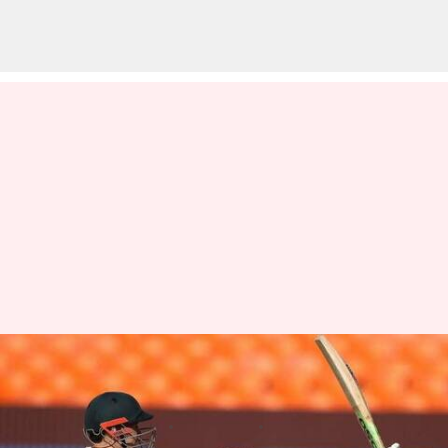
IND vs AUS : మొదటి రోజు సెంచరీతో
కదం తొక్కిన ఉస్మాన్ ఖావాజా
వ్రాసిన వారు
Mar 09, 2023
05:30 pm
Jayachandra Akuri