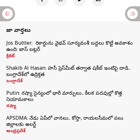
తాజా వార్తలు
Jos Buttler: నా రికార్డును వైభవ్ సూర్యవంశీ బద్దలు కొట్టే అవకాశం
ఉంది: జాస్ బట్లర్
క్రికెట్
Shakib Al Hasan: హసీనా ప్రెస్‌మీట్‌ తర్వాత షకీబ్‌ ఇంటిపై దాడి..
బంగ్లాదేశ్‌లో ఉద్రిక్తత
బంగ్లాదేశ్
Putin: రష్యా సైన్యంలో భారీ మార్పులు.. కీలక పదవుల్లో కొత్త
నియామకాలు
రష్యా
APSDMA: నేడు ఏపీలో వానలు.. కోస్తా, రాయలసీమలో పలు
జిల్లాలకు అలర్ట్
ఆంధ్రప్రదేశ్