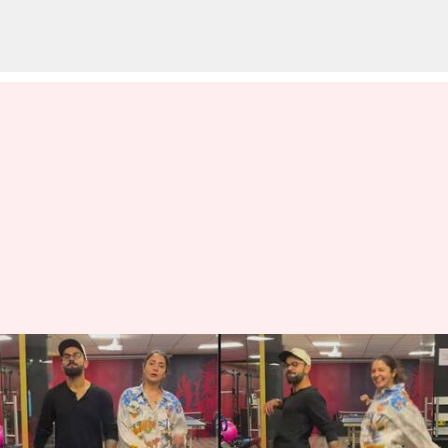
అనుష్కతో కలిసి మాస్ స్టెప్పులేసిన
విరాట్ కోహ్లీ
వ్రాసిన వారు
Apr 24, 2023
05:20 pm
Jayachandra Akuri