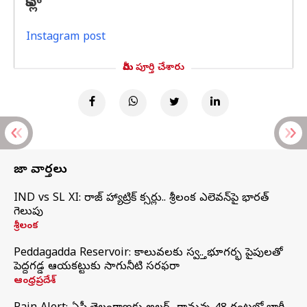
కోహ్లీ
Instagram post
మీరు పూర్తి చేశారు
తాజా వార్తలు
IND vs SL XI: సిరాజ్‌ హ్యాట్రిక్‌ సిక్సర్లు.. శ్రీలంక ఎలెవన్‌పై భారత్‌
గెలుపు
శ్రీలంక
Peddagadda Reservoir: కాలువలకు స్వస్తి.. భూగర్భ పైపులతో
పెద్దగడ్డ ఆయకట్టుకు సాగునీటి సరఫరా
ఆంధ్రప్రదేశ్