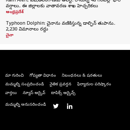
Rain Alert: ఏపీ,తెలంగాణకు అలర్ట్.. రానున్న 48 గంటల్లో భారీ
వర్షాలు.. ఈ జిల్లాలకు వాతావరణ శాఖ హెచ్చరికలు
ఆంధ్రప్రదేశ్
Typhoon Dolphin: చైనాను వణికిస్తున్న డాల్ఫిన్‌ తుపాను..
2,230 విమానాలు రద్దు
చైనా
మా గురించి
గోప్యతా విధానం
నిబంధనలు & షరతులు
మమ్మల్ని సంప్రదించండి
నైతిక ప్రవర్తన
ఫిర్యాదుల పరిష్కారం
వార్తలు
న్యూస్ ఆర్కైవ్
టాపిక్స్ ఆర్కైవ్స్
మమ్మల్ని అనుసరించండి