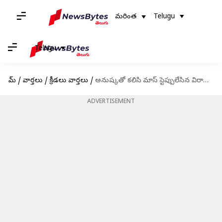
మరింత
Telugu
Telugu
హోమ్
/
వార్తలు
/
క్రీడలు వార్తలు
/
అనుష్కతో కలిసి మాస్ స్టెప్పులేసిన విరాట్ కోహ్లీ
ADVERTISEMENT