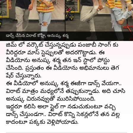
ఈ వార్తాకథనం ఏంటి
టీమిండియా స్టార్ ప్లేయర్
విరాట్ కోహ్లీ
, అతని భార్య
అనుష్క శర్మతో కలిసి డాన్సులేసిన వీడియో ప్రస్తుతం
డాన్స్ చేసిన విరాట్ కోహ్లీ, అనుష్క శర్మ
సోషల్ మీడియాలో వైరల్ అయింది.
జిమ్ లో వర్కౌట్ చేస్తున్నప్పుడు పంజాబీ సాంగ్ కు
వీరిద్దరూ మాస్ స్టెప్పులతో అదరగొట్టాడు. ఈ
వీడియోను అనుష్క శర్మ తన ఇన్ స్టాలో పోస్టు
చేసింది. ప్రస్తుతం ఈ వీడియోను అభిమానులు తెగ
షేర్ చేస్తున్నారు.
ఈ వీడియోలో అనుష్క శర్మ ఈజీగా డాన్స్ వేయగా..
విరాట్ మాత్రం మధ్యలోనే తప్పుకున్నాడు. అది చూసి
అనుష్క చిరునవ్వుతో మురిసిపోయింది.
ఇద్దరూ కలిసి అలా స్టైల్ గా నడుచుకుంటూ వచ్చి
డాన్స్ చేస్తుండగా.. విరాట్ కొన్ని సెకన్లలోనే తన వల్ల