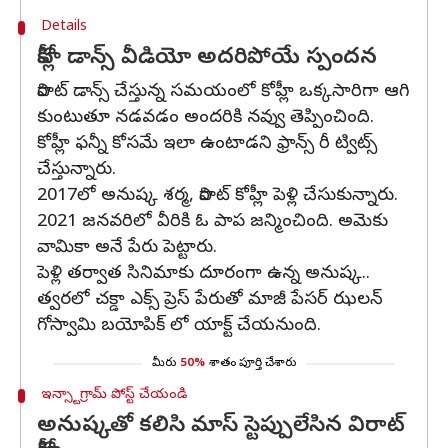
Details
కోహ్లీ డాన్స్ వీడియో అదరిపోయే స్పందన
విరాట్ డాన్స్ చేస్తున్న సమయంలో కోహ్లీ ఒక్కసారిగా ఆగి
కుంటుతూ నడవడం అందరికి నవ్వు తెప్పించింది.
కోహ్లీ ఫన్నీ కోసమే ఇలా ఉంటాడని ఫ్రాన్స్ రీ ట్విట్స్
చేస్తున్నారు.
2017లో అనుష్క శర్మ, విరాట్ కోహ్లీ పెళ్లి చేసుకున్నారు.
2021 జనవరిలో వీరికి ఓ పాప జన్మించింది. అమెకు
వామికా అనే పేరు పెట్టారు.
పెళ్లి తర్వాత సినిమాకు దూరంగా ఉన్న అనుష్క..
త్వరలో చక్డా ఎక్స్ ప్రెస్ పేరుతో మాజీ పేసర్ ఝలన్
గోస్వామి బయోపిక్ లో యాక్ట్ చేయనుంది.
మీరు
50%
శాతం పూర్తి చేశారు
ఇన్స్టాగ్రామ్ పోస్ట్ చేయండి
అనుష్కతో కలిసి మాస్ స్టెప్పులేసిన విరాట్