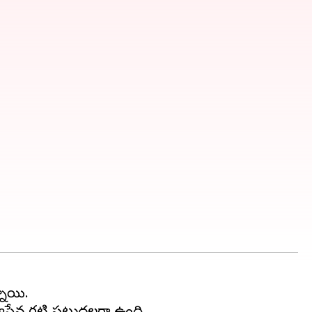
నాయి.