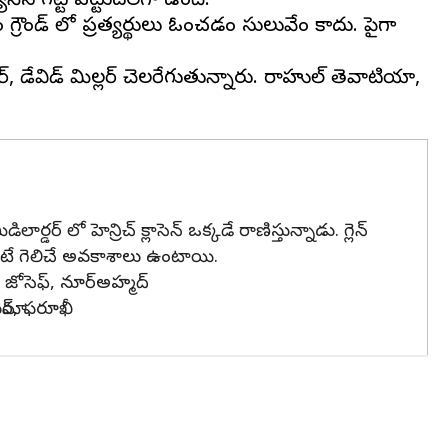
ాసేన గట్టి పట్టుదలగా ఉంది.
రౌండ్ లో ప్రత్యర్థులు ఓడించడం సులువేం కాదు. పైగా
్, డేవిడ్ మిల్లర్ చెలరేగుతున్నారు. రాహుల్ తెవాటియా,
ార్డర్ లో హెన్రిచ్ క్లాసెన్ ఒక్కడే రాణిస్తున్నాడు. గ్లెన్
కుంటే గెలిచే అవకాశాలు ఉంటాయి.
రీ జోసెఫ్, నూర్అహ్మద్
ుమార్, ఫరూఖీ