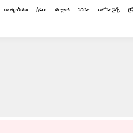
అంతర్జాతీయం
క్రీడలు
టెక్నాలజీ
సినిమా
ఆటోమొబైల్స్
లైఫ్
 సన్ రైజర్స్ పరువు నిలబెట్టుకుంటుందా..?
ADVERTISEMENT