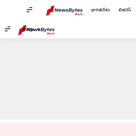
భారతదేశం
బిజినెస్
హోమ్
/
వార్తలు
/
క్రీడలు వార్తలు
/
IPL 2023 : గుజరాత్ టైటాన్స్ పై గెలిచి
Telugu