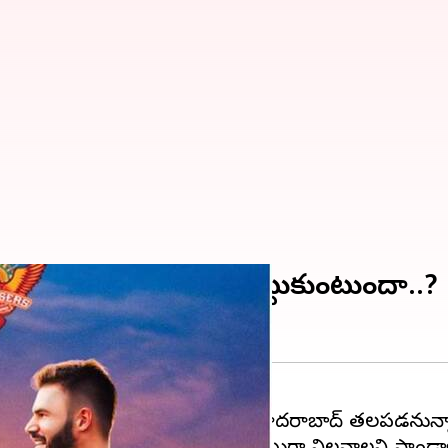
 సన్ రైజర్స్ పరువు నిలబెట్టుకుంటుందా..?
గుజరాత్ టైటాన్స్, సన్ రైజర్స్ హైదరాబాద్ తలపడనున్