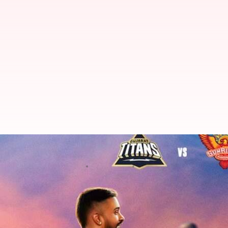
IPL 2023 : గుజరాత్ టైటాన్స్ పై గెలిచి
వ్రాసిన వారు
May 15, 2023
12:37 pm
Jayachandra Akuri
ఈ వార్తాకథనం ఏంటి
ఇండియన్ ప్రీమియర్ లీగ్
2023లో భాగంగా 62వ మ్యాచులో 