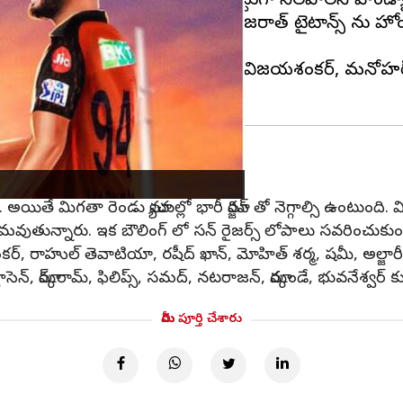
 గెలిచి ఫ్లే ఆఫ్ చేరుకున్న తొలి జట్టుగా నిలవాలని పాండ్య
ట్టుకోవాలని తహతహలాడుతోంది. గుజరాత్ టైటాన్స్ ను హోం గ్
అందిస్తున్నారు. ఇక హార్ధిక్ పాండ్యా, విజయశంకర్, మనోహర
ితే మిగతా రెండు మ్యాచుల్లో భారీ మార్జిన్ తో నెగ్గాల్సి ఉంటుంది. మిడిల
లు విఫలమవుతున్నారు. ఇక బౌలింగ్ లో సన్ రైజర్స్ లోపాలు సవరించు
య్ శంకర్, రాహుల్ తెవాటియా, రషీద్ ఖాన్, మోహిత్ శర్మ, షమీ, అల్జా
చ్ క్లాసెన్, మార్క్‌రామ్, ఫిలిప్స్, సమద్, నటరాజన్, మార్కండే, భువనేశ్వర్ క
మీరు పూర్తి చేశారు