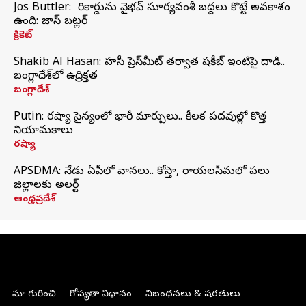
Jos Buttler: నా రికార్డును వైభవ్ సూర్యవంశీ బద్దలు కొట్టే అవకాశం
ఉంది: జాస్ బట్లర్
క్రికెట్
Shakib Al Hasan: హసీనా ప్రెస్‌మీట్‌ తర్వాత షకీబ్‌ ఇంటిపై దాడి..
బంగ్లాదేశ్‌లో ఉద్రిక్తత
బంగ్లాదేశ్
Putin: రష్యా సైన్యంలో భారీ మార్పులు.. కీలక పదవుల్లో కొత్త
నియామకాలు
రష్యా
APSDMA: నేడు ఏపీలో వానలు.. కోస్తా, రాయలసీమలో పలు
జిల్లాలకు అలర్ట్
ఆంధ్రప్రదేశ్
మా గురించి
గోప్యతా విధానం
నిబంధనలు & షరతులు