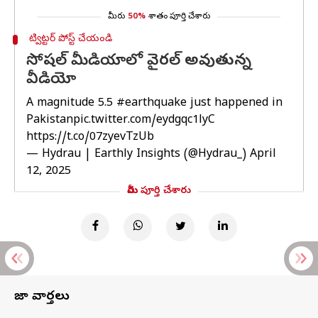
మీరు
50%
శాతం పూర్తి చేశారు
ట్విట్టర్ పోస్ట్ చేయండి
సోషల్ మీడియాలో వైరల్ అవుతున్న
వీడియో
A magnitude 5.5
#earthquake
just happened in
Pakistan
pic.twitter.com/eydgqc1lyC
https://t.co/07zyevTzUb
— Hydrau | Earthly Insights (@Hydrau_)
April
12, 2025
మీరు పూర్తి చేశారు
తాజా వార్తలు