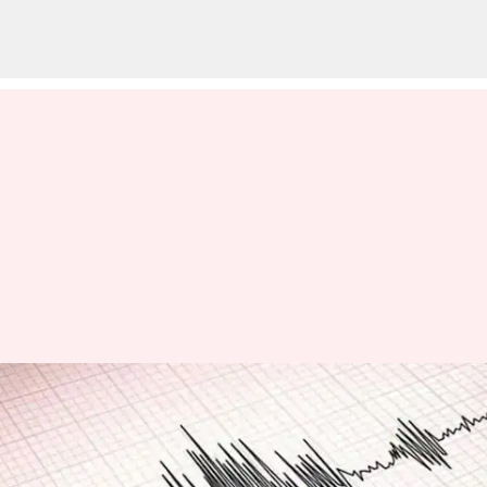
Earthquake: పాకిస్థాన్‌లో 5.8
తీవ్రతతో భూకంపం.. పరుగులు
తీసిన జనాలు