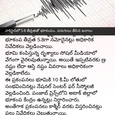
వ్రాసిన వారు
Apr 12, 2025
03:05 pm
Jayachandra Akuri
ఈ వార్తాకథనం ఏంటి
పాకిస్థాన్‌
లో శనివారం మధ్యాహ్నం
భూకంపం
సంభవించి
పాకిస్థాన్‌లో 5.8 తీవ్రతతో భూకంపం.. పరుగులు తీసిన జనాలు
భయానక పరిస్థితిని సృష్టించింది. రిక్టర్ స్కేల్‌పై
భూకంప తీవ్రత 5.8గా నమోదైనట్లు అధికారిక
నివేదికలు వెల్లడించాయి.
భూమి కంపిస్తున్న దృశ్యాలు సోషల్ మీడియాలో
వేగంగా వైరలవుతున్నాయి. అయితే ఇప్పటివరకు ప్రాణ
నష్టం లేదా ఆస్తి నష్టం వివరాలు అధికారికంగా
వెల్లడికాలేదు.
ఈ ప్రకంపనలు భూమికి 10 కి.మీ లోతులో
సంభవించినట్లు నేషనల్ సెంటర్ ఫర్ సీస్మోలజీ
వెల్లడించింది. పంజాబ్ ప్రావిన్స్‌లోని అటాక్ జిల్లాలో
భూకంప కేంద్రం ఉన్నట్లు నిర్ధారించారు.
అంతేగాక ప్రకంపనలు కాశ్మీర్ వరకు విస్తరించినట్లు