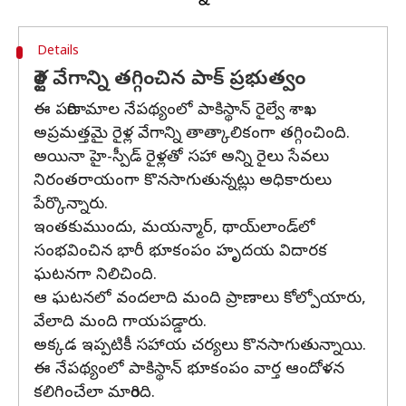
Details
రైళ్ల వేగాన్ని తగ్గించిన పాక్ ప్రభుత్వం
ఈ పరిణామాల నేపథ్యంలో పాకిస్థాన్ రైల్వే శాఖ
అప్రమత్తమై రైళ్ల వేగాన్ని తాత్కాలికంగా తగ్గించింది.
అయినా హై-స్పీడ్ రైళ్లతో సహా అన్ని రైలు సేవలు
నిరంతరాయంగా కొనసాగుతున్నట్లు అధికారులు
పేర్కొన్నారు.
ఇంతకుముందు, మయన్మార్, థాయ్‌లాండ్‌లో
సంభవించిన భారీ భూకంపం హృదయ విదారక
ఘటనగా నిలిచింది.
ఆ ఘటనలో వందలాది మంది ప్రాణాలు కోల్పోయారు,
వేలాది మంది గాయపడ్డారు.
అక్కడ ఇప్పటికీ సహాయ చర్యలు కొనసాగుతున్నాయి.
ఈ నేపథ్యంలో పాకిస్థాన్ భూకంపం వార్త ఆందోళన
కలిగించేలా మారింది.