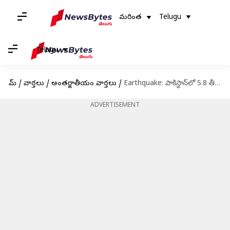
మరింత
Telugu
Telugu
హోమ్
/
వార్తలు
/
అంతర్జాతీయం వార్తలు
/
Earthquake: పాకిస్థాన్‌లో 5.8 తీవ్రతతో భూకంపం.. పరుగులు తీసిన జనాలు
ADVERTISEMENT