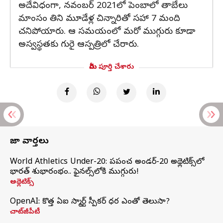
అదేవిధంగా, నవంబర్ 2021లో పెంబాలో తాబేలు
మాంసం తిని మూడేళ్ల చిన్నారితో సహా 7 మంది
చనిపోయారు. ఆ సమయంలో మరో ముగ్గురు కూడా
అస్వస్థతకు గురై ఆస్పత్రిలో చేరారు.
మీరు పూర్తి చేశారు
తాజా వార్తలు
World Athletics Under-20: ప్రపంచ అండర్-20 అథ్లెటిక్స్‌లో
భారత్‌ శుభారంభం.. ఫైనల్స్‌లోకి ముగ్గురు!
అథ్లెటిక్స్
OpenAI: కొత్త ఏఐ స్మార్ట్ స్పీకర్ ధర ఎంతో తెలుసా?
చాట్‌జీపీటీ