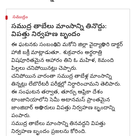
సముద్రం
సముద్ర తాబేలు మాంసాన్ని తినొద్దు:
విపత్తు నిర్వహణ బృందం
ఈ ఘటనకు సంబంధించి మకోని జిల్లా వైద్యాధికారి డాక్టర్
హాజీ బక్రీ మాట్లాడుతూ.. శుక్రవారం అర్థరాత్రి
విషపూరితమైన ఆహారం తిని ఓ మహిళ, 8మంది
పిల్లలు చనిపోయినట్లు చెప్పారు.
చనిపోయిన వారంతా సముద్ర తాబేళ్ల మాంసాన్ని
తిన్నట్లు లేబొరేటరీ పరీక్షల్లో నిర్ధారించామని తెలిపారు.
ఈ సంఘటన తర్వాత, తూర్పు ఆఫ్రికా దేశం
టాంజానియాలోని సెమీ అటానమస్ ప్రాంతమైన
జాంజిబార్ అధికారులు విపత్తు నిర్వహణ బృందాన్ని
పంపారు.
సముద్ర తాబేలు మాంసాన్ని తినవద్దని విపత్తు
నిర్వహణ బృందం ప్రజలను కోరింది.