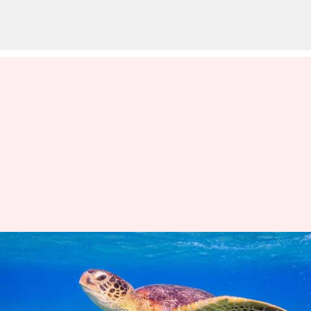
సముద్ర తాబేలు మాంసం తిని
9మంది మృతి.. 78 మంది ఆసుపత్రి
పాలు