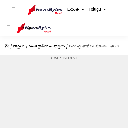
మరింత
Telugu
Telugu
హోమ్
/
వార్తలు
/
అంతర్జాతీయం వార్తలు
/
సముద్ర తాబేలు మాంసం తిని 9మంది మృతి.. 78 మంది ఆసుపత్రి పాలు
ADVERTISEMENT