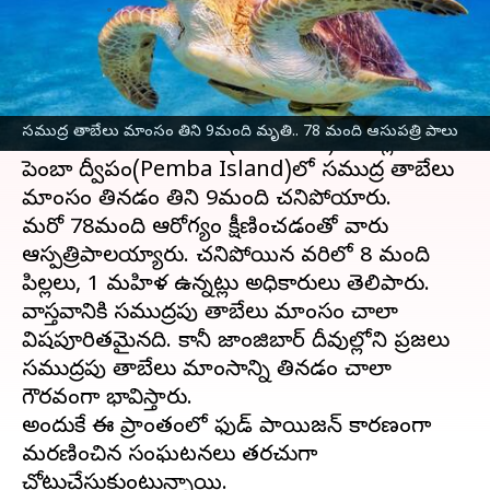
వ్రాసిన వారు
Mar 10, 2024
10:36 am
Stalin
ఈ వార్తాకథనం ఏంటి
Sea turtle meat: ఆఫ్రికన్ దేశం
టాంజానియా
సముద్ర తాబేలు మాంసం తిని 9మంది మృతి.. 78 మంది ఆసుపత్రి పాలు
సమీపంలోని జాంజిబార్ (Zanzibar) దీవుల్లోని
పెంబా ద్వీపం(Pemba Island)లో సముద్ర తాబేలు
మాంసం తినడం తిని 9మంది చనిపోయారు.
మరో 78మంది ఆరోగ్యం క్షీణించడంతో వారు
ఆస్పత్రిపాలయ్యారు. చనిపోయిన వరిలో 8 మంది
పిల్లలు, 1 మహిళ ఉన్నట్లు అధికారులు తెలిపారు.
వాస్తవానికి సముద్రపు తాబేలు మాంసం చాలా
విషపూరితమైనది. కానీ జాంజిబార్ దీవుల్లోని ప్రజలు
సముద్రపు తాబేలు మాంసాన్ని తినడం చాలా
గౌరవంగా భావిస్తారు.
అందుకే ఈ ప్రాంతంలో ఫుడ్ పాయిజన్ కారణంగా
మరణించిన సంఘటనలు తరచుగా