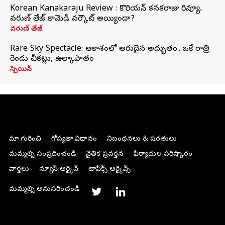
Korean Kanakaraju Review : కొరియన్ కనకరాజు రివ్యూ..
వరుణ్ తేజ్ కామెడీ వర్కౌట్ అయ్యిందా?
వరుణ్ తేజ్
Rare Sky Spectacle: ఆకాశంలో అరుదైన అద్భుతం.. ఒకే రాత్రి
రెండు చీకట్లు, ఉల్కాపాతం
స్పెయిన్
మా గురించి
గోప్యతా విధానం
నిబంధనలు & షరతులు
మమ్మల్ని సంప్రదించండి
నైతిక ప్రవర్తన
ఫిర్యాదుల పరిష్కారం
వార్తలు
న్యూస్ ఆర్కైవ్
టాపిక్స్ ఆర్కైవ్స్
మమ్మల్ని అనుసరించండి