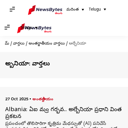
మరింత
Telugu
Telugu
హోమ్
/
వార్తలు
/
అంతర్జాతీయం వార్తలు
/
అల్బేనియా
అల్బేనియా: వార్తలు
27 Oct 2025
•
అంతర్జాతీయం
Albania: ఏఐ మంత్రి గర్భవతి.. అల్బేనియా ప్రధాని వింత
ప్రకటన
ప్రపంచంలో తొలిసారిగా కృత్రిమ మేధస్సుతో (AI) పనిచేసే