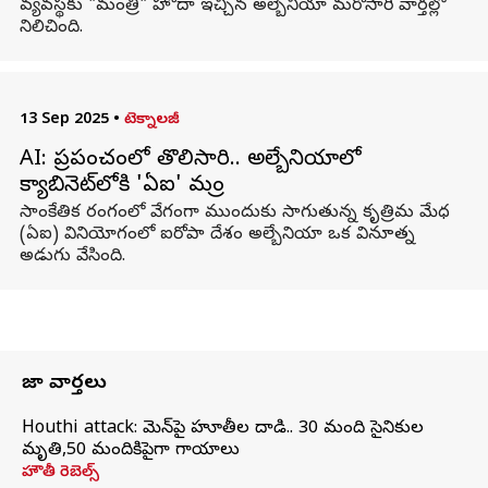
వ్యవస్థకు "మంత్రి" హోదా ఇచ్చిన అల్బేనియా మరోసారి వార్తల్లో
నిలిచింది.
13 Sep 2025
•
టెక్నాలజీ
AI: ప్రపంచంలో తొలిసారి.. అల్బేనియాలో
క్యాబినెట్‌లోకి 'ఏఐ' మంత్రి
సాంకేతిక రంగంలో వేగంగా ముందుకు సాగుతున్న కృత్రిమ మేధ
(ఏఐ) వినియోగంలో ఐరోపా దేశం అల్బేనియా ఒక వినూత్న
అడుగు వేసింది.
తాజా వార్తలు
Houthi attack: యెమెన్‌పై హూతీల దాడి.. 30 మంది సైనికుల
మృతి,50 మందికిపైగా గాయాలు
హౌతీ రెబెల్స్