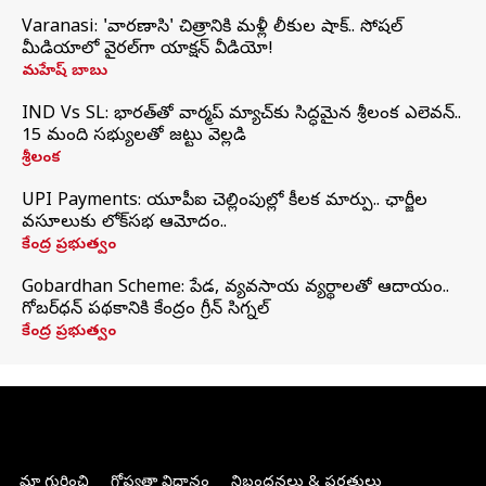
Varanasi: 'వారణాసి' చిత్రానికి మళ్లీ లీకుల షాక్.. సోషల్
మీడియాలో వైరల్‌గా యాక్షన్ వీడియో!
మహేష్ బాబు
IND Vs SL: భారత్‌తో వార్మప్‌ మ్యాచ్‌కు సిద్ధమైన శ్రీలంక ఎలెవన్..
15 మంది సభ్యులతో జట్టు వెల్లడి
శ్రీలంక
UPI Payments: యూపీఐ చెల్లింపుల్లో కీలక మార్పు.. ఛార్జీల
వసూలుకు లోక్‌సభ ఆమోదం..
కేంద్ర ప్రభుత్వం
Gobardhan Scheme: పేడ, వ్యవసాయ వ్యర్థాలతో ఆదాయం..
గోబర్‌ధన్ పథకానికి కేంద్రం గ్రీన్ సిగ్నల్
కేంద్ర ప్రభుత్వం
మా గురించి
గోప్యతా విధానం
నిబంధనలు & షరతులు