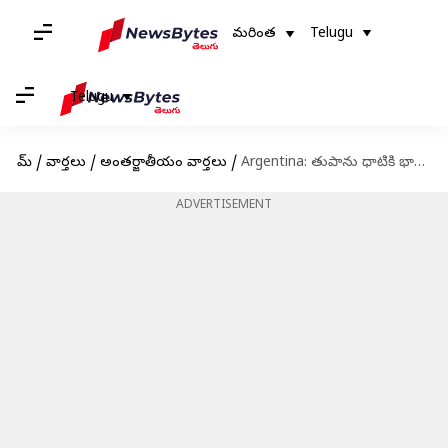
మరింత
Telugu
Telugu
హోమ్
/
వార్తలు
/
అంతర్జాతీయం వార్తలు
/
Argentina: తుపాను ధాటికి భారీ గాలులు.. కొట్టుకుపోయిన విమానం
ADVERTISEMENT