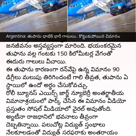
ఈ వార్తాకథనం ఏంటి
అర్జెంటీనా
, ఉరుగ్వేలో తుపాను బీభత్సం సృష్టించింది.
తుపాను కారణంగా దాదాపు 16మంది చనిపోవడంతో
Argentina: తుపాను ధాటికి భారీ గాలులు.. కొట్టుకుపోయిన విమానం
పాటు ఆర్థికంగా భారీ నష్టం వాటిల్లింది.
జనజీవనం అస్తవ్యస్తంగా మారింది. భయంకరమైన
తుఫాను వల్ల గంటకు 150 కిలోమీటర్ల వేగంతో
ఈదురు గాలులు వీచాయి.
ఈ తుఫాను కారణంగా రన్‌వేపై ఉన్న విమానం 90
డిగ్రీలు మలుపు తిరిగిందంటే గాలి తీవ్రత, తుపాను ఏ
స్థాయిలో ఉందో అర్థం చేసుకోవచ్చు.
రోలీ బ్యూనస్ ఎయిర్స్ జార్జ్ న్యూబెర్రీ అంతర్జాతీయ
విమానాశ్రయంలో పార్క్ చేసిన ఈ విమానం వీడియో
ప్రస్తుతం సోషల్ మీడియాలో వైరల్ అవుతోంది.
అర్జెంటీనా రాజధానిలో భవనాలు తీవ్రంగా
దెబ్బతిన్నాయి. పలుచోట్ల విద్యుత్‌ స్తంభాలు
నేలకూలడంతో విద్యుత్‌ సరఫరాకు అంతరాయం