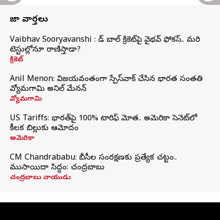
తాజా వార్తలు
Vaibhav Sooryavanshi : రెడ్ బాల్ క్రికెట్‌పై వైభవ్ ఫోకస్.. మరి
టెస్టుల్లోనూ రాణిస్తాడా?
క్రికెట్
Anil Menon: విజయవంతంగా స్పేస్‌వాక్‌ చేసిన భారత సంతతి
వ్యోమగామి అనిల్‌ మేనన్
వ్యోమగామి
US Tariffs: భారత్‌పై 100% టారిఫ్‌ మోత.. అమెరికా సెనెట్‌లో
కీలక బిల్లుకు ఆమోదం
అమెరికా
CM Chandrababu: బీసీల సంరక్షణకు ప్రత్యేక చట్టం..
ముసాయిదా సిద్ధం: చంద్రబాబు
చంద్రబాబు నాయుడు