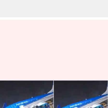
Argentina: తుపాను ధాటికి భారీ
గాలులు.. కొట్టుకుపోయిన విమానం
వ్రాసిన వారు
Dec 20, 2023
03:50 pm
Stalin