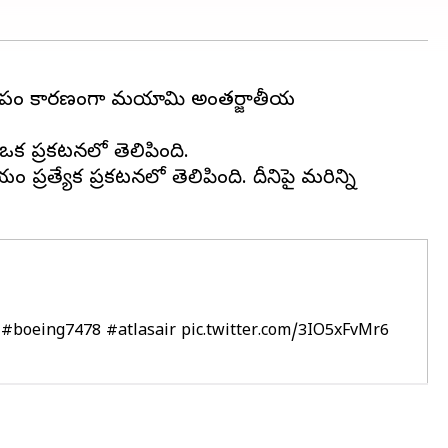
ంజన్ లోపం కారణంగా మయామి అంతర్జాతీయ
 ఒక ప్రకటనలో తెలిపింది.
రత్యేక ప్రకటనలో తెలిపింది. దీనిపై మరిన్ని
#boeing7478
#atlasair
pic.twitter.com/3IO5xFvMr6