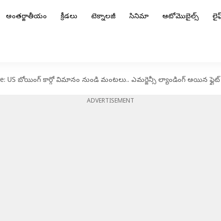
అంతర్జాతీయం
క్రీడలు
టెక్నాలజీ
సినిమా
ఆటోమొబైల్స్
లైఫ్
e: US బోయింగ్ కార్గో విమానం నుండి మంటలు.. ఎమర్జెన్సీ ల్యాండింగ్ అయిన ఫ్లైట
ADVERTISEMENT