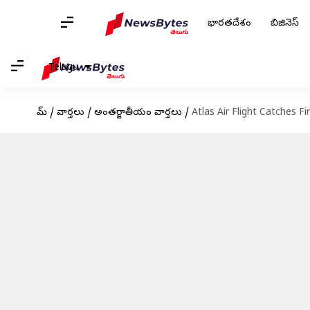
భారతదేశం
బిజినెస్
Telugu
హోమ్
/
వార్తలు
/
అంతర్జాతీయం వార్తలు
/
Atlas Air Flight Catches Fir