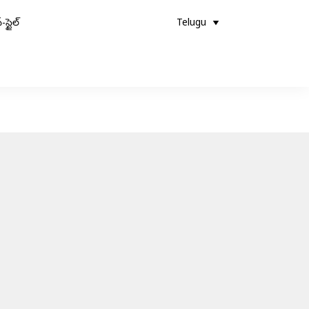
-స్టైల్
Telugu
్