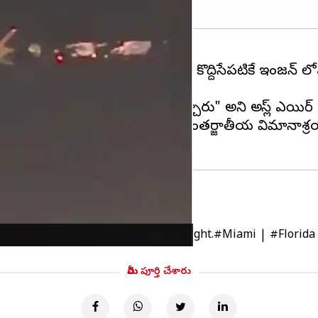
గ్ 747-8 (N859GT) విమానం బయలుదేరిన కొద్దిసేపటికే ఇ
ింది.
గే సురక్షితంగా MIAకి తిరిగి వచ్చారు" అని అట్లాస్ ఎయిర్
వంటి గాయాలు కాలేదని మయామి అంతర్జాతీయ విమానాశ్రయం ప్
th sparks shooting out during mid flight.
#Miami
|
#Florida
మీరు పూర్తి చేశారు