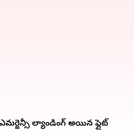
ర్జెన్సీ ల్యాండింగ్ అయిన ఫ్లైట్