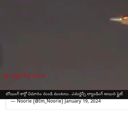
వ్రాసిన వారు
Jan 19, 2024
03:40 pm
Sirish Praharaju
ఈ వార్తాకథనం ఏంటి
అట్లాస్ ఎయిర్ బోయింగ్ కార్గో ఫ్లైట్ 5Y95, బోయిం
విమానాశ్రయంలో అత్యవసర ల్యాండింగ్ చేయవలసి వచ్చ
"సిబ్బంది అన్ని ప్రామాణిక విధానాలను అనుసరించారు అలా
మయామి-డేడ్ ఫైర్ రెస్క్యూ స్పందించింది.ఎవరికీ ఎటు
ట్విట్టర్ పోస్ట్ చేయండి
విమానం నుండి మంటలు
బోయింగ్ కార్గో విమానం నుండి మంటలు.. ఎమర్జెన్సీ ల్యాండింగ్ అయిన ఫ్లైట్
💥
#BREAKING
: Atlas Air Boeing 747-8 catches fire wi
— Noorie (@Im_Noorie)
January 19, 2024