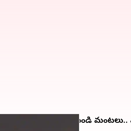
ోయింగ్ కార్గో విమానం నుండి మంటలు.. ఎమ