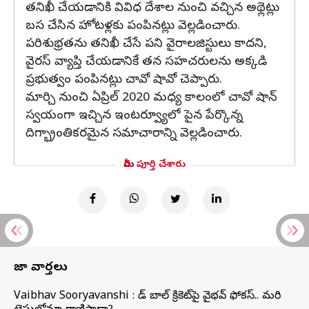
తనిఖీ చేయడానికి వివిధ దేశాల నుంచి వచ్చిన అథ్లెట్లు
బస చేసిన హోటళ్లకు పంపినట్లు వెల్లడించారు.
పరిశుభ్రతను తనిఖీ చేసే పని వైరాలజిస్టులు కాదని,
వైరస్ వ్యాప్తి చేయడానికే తన సహచరులను అక్కడి
ప్రభుత్వం పంపినట్లు చావో షావో చెప్పారు.
మార్చి నుంచి ఏప్రిల్ 2020 మధ్య కాలంలో చావో షాన్
స్వయంగా ఇచ్చిన ఇంటర్వ్యూలో పైన పేర్కొన్న
దిగ్భ్రాంతికరమైన సమాచారాన్ని వెల్లడించారు.
మీరు పూర్తి చేశారు
తాజా వార్తలు
Vaibhav Sooryavanshi : రెడ్ బాల్ క్రికెట్‌పై వైభవ్ ఫోకస్.. మరి