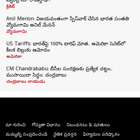
టెస్టుల్లోనూ రాణిస్తాడా?
క్రికెట్
Anil Menon: విజయవంతంగా స్పేస్‌వాక్‌ చేసిన భారత సంతతి
వ్యోమగామి అనిల్‌ మేనన్
వ్యోమగామి
US Tariffs: భారత్‌పై 100% టారిఫ్‌ మోత.. అమెరికా సెనెట్‌లో
కీలక బిల్లుకు ఆమోదం
అమెరికా
CM Chandrababu: బీసీల సంరక్షణకు ప్రత్యేక చట్టం..
ముసాయిదా సిద్ధం: చంద్రబాబు
చంద్రబాబు నాయుడు
మా గురించి
గోప్యతా విధానం
నిబంధనలు & షరతులు
మమ్మల్ని సంప్రదించండి
నైతిక ప్రవర్తన
ఫిర్యాదుల పరిష్కారం