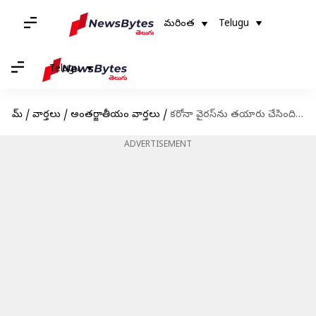
మరింత
Telugu
Telugu
హోమ్
/
వార్తలు
/
అంతర్జాతీయం వార్తలు
/
కరోనా వైరస్‌ను తయారు చేసింది చైనానే; వుహాన్ ల్యాబ్ శాస్త్రవేత్త సంచలన నిజాలు
ADVERTISEMENT