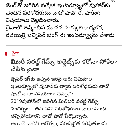
జెంగ్‌తో జరిగిన ప్రత్యేక ఇంటర్వ్యూలో వుహాన్‌కు
చెందిన పరిశోధకుడు చావో షావో ఈ షాకింగ్
విషయాలు వెల్లడించారు.
చైనాలో జన్మించిన మానవ హక్కుల కార్యకర్త,
చైనా
మిలిటరీ వరల్డ్ గేమ్స్ అథ్లెట్స్‌కు కరోనా సోకేలా
చేసిన చైనా
జెన్నిఫర్ జెంగ్‌‌కు ఇచ్చిన ఇరవై ఆరు నిమిషాల
ఇంటర్వ్యూలో వుహాన్‌కు ల్యాబ్ పరిశోధకుడు చావో
షావో చాలా విషయాలు చెప్పారు.
2019వుహాన్‌లో జరిగిన మిలిటరీ వరల్డ్ గేమ్స్
సందర్భంగా తన సహ పరిశోధకులు చాలా మంది
తప్పిపోయారని చావో షావో పేర్కొన్నారు.
అయితే వారిని ఆరోగ్యం, పరిశుభ్రత పరిస్థితులను