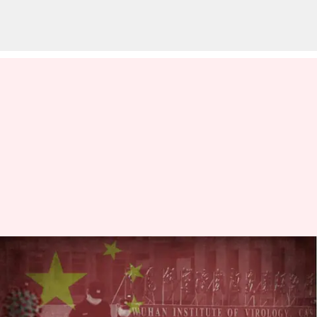
కరోనా వైరస్‌ను తయారు చేసింది
చైనానే; వుహాన్ ల్యాబ్ శాస్త్రవేత్త
సంచలన నిజాలు