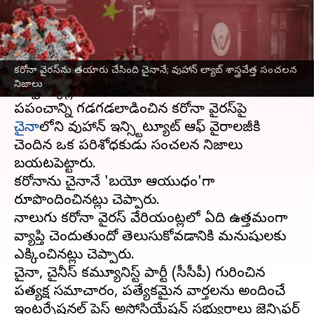
వ్రాసిన వారు
Jun 28, 2023
03:58 pm
Stalin
ఈ వార్తాకథనం ఏంటి
కరోనా వైరస్‌ను తయారు చేసింది చైనానే; వుహాన్ ల్యాబ్ శాస్త్రవేత్త సంచలన
ప్రపంచదేశాలను
కోవిడ్
ఎలా వణికించిందో ప్రత్యేకంగా
నిజాలు
చెప్పనక్కర్లేదు.
ప్రపంచాన్ని గడగడలాడించిన కరోనా వైరస్‌పై
చైనా
లోని వుహాన్ ఇన్స్టిట్యూట్ ఆఫ్ వైరాలజీకి
చెందిన ఒక పరిశోధకుడు సంచలన నిజాలు
బయటపెట్టారు.
కరోనాను చైనానే 'బయో ఆయుధం'గా
రూపొందించినట్లు చెప్పారు.
నాలుగు కరోనా వైరస్ వేరియంట్లలో ఏది ఉత్తమంగా
వ్యాప్తి చెందుతుందో తెలుసుకోవడానికి మనుషులకు
ఎక్కించినట్లు చెప్పారు.
చైనా, చైనీస్ కమ్యూనిస్ట్ పార్టీ (సీసీపీ) గురించిన
ప్రత్యక్ష సమాచారం, ప్రత్యేకమైన వార్తలను అందించే
ఇంటర్నేషనల్ ప్రెస్ అసోసియేషన్ సభ్యురాలు జెన్నిఫర్