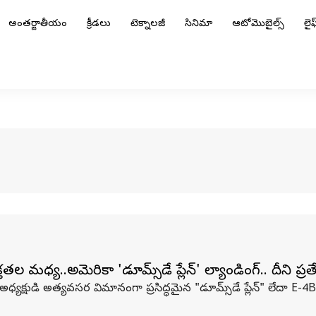
అంతర్జాతీయం
క్రీడలు
టెక్నాలజీ
సినిమా
ఆటోమొబైల్స్
లైఫ్
తల మధ్య..అమెరికా 'డూమ్స్‌డే ప్లేన్' ల్యాండింగ్.. దీని ప
 అధ్యక్షుడి అత్యవసర విమానంగా ప్రసిద్ధమైన "డూమ్స్‌డే ప్లేన్" లేదా E-