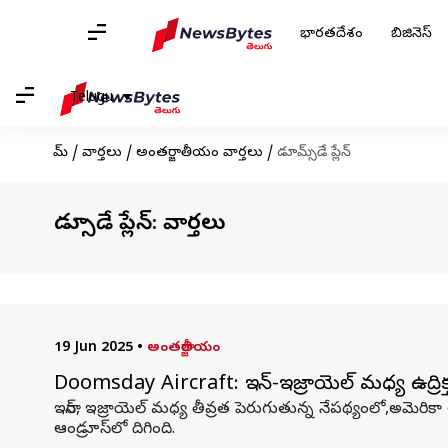
భారతదేశం
బిజినెస్
Telugu
హోమ్
/
వార్తలు
/
అంతర్జాతీయం వార్తలు
/
డూమ్స్‌డే ప్లేన్
డూమ్స్‌డే ప్లేన్: వార్తలు
19 Jun 2025
•
అంతర్జాతీయం
Doomsday Aircraft: ఇరాన్-ఇజ్రాయెల్ మధ్య ఉద్రిక్త
ఇరాన్, ఇజ్రాయెల్ మధ్య తీవ్రత పెరుగుతున్న నేపథ్యంలో,అమెరికా
ఆండ్రూస్‌లో దిగింది.