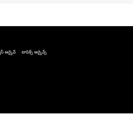
స్ ఆర్కైవ్
టాపిక్స్ ఆర్కైవ్స్