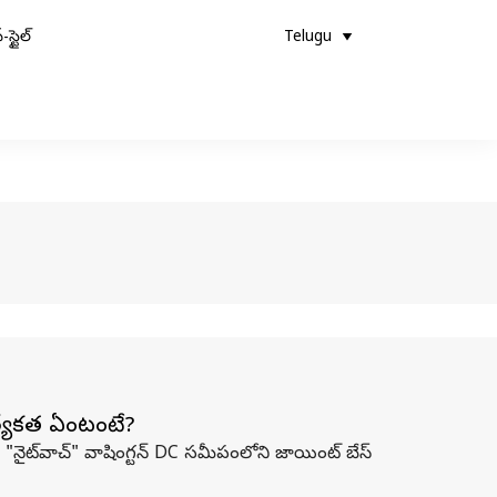
-స్టైల్
Telugu
్రత్యేకత ఏంటంటే?
4B "నైట్‌వాచ్" వాషింగ్టన్ DC సమీపంలోని జాయింట్ బేస్