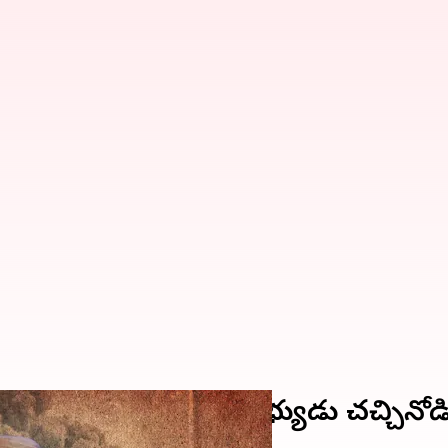
యాఖ్యలు.. ప్రతీ హమాస్ సభ్యుడు చచ్చినోడ