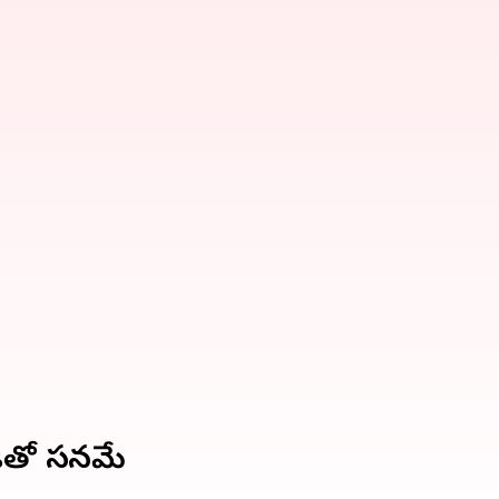
ితో సమానమే