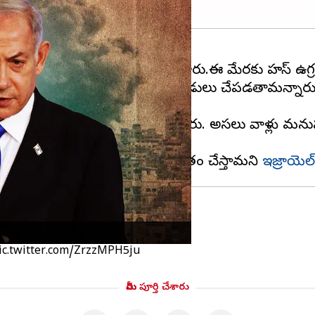
నేతన్యాహు తీవ్ర స్థాయిలో స్పందించారు.ఈ మేరకు హమాస్ ఉగ
జాలో అతి త్వరలోనే క్షేత్రస్థాయిలో దాడులు చేపడతామన్నారు
ని తీవ్రంగా హెచ్చరించారు.
లించాల్సిందేనని అల్టిమేటం జారీ చేశారు. అసలు వాళ్లు మ
ు స్పష్టం చేశారు.
్ హెచ్చరించారు. హమాస్‌ను భూస్థాపితం చేస్తామని
ఇజ్రాయెల్
 : నెతన్యాహు
ic.twitter.com/ZrzzMPH5ju
మీరు పూర్తి చేశారు