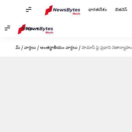
భారతదేశం
బిజినెస్
Telugu
హోమ్
/
వార్తలు
/
అంతర్జాతీయం వార్తలు
/
హమాస్ పై ప్రధాని నెతాన్యాహ