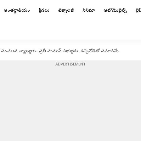
అంతర్జాతీయం
క్రీడలు
టెక్నాలజీ
సినిమా
ఆటోమొబైల్స్
లైఫ్
ు సంచలన వ్యాఖ్యలు.. ప్రతీ హమాస్ సభ్యుడు చచ్చినోడితో సమానమే
ADVERTISEMENT