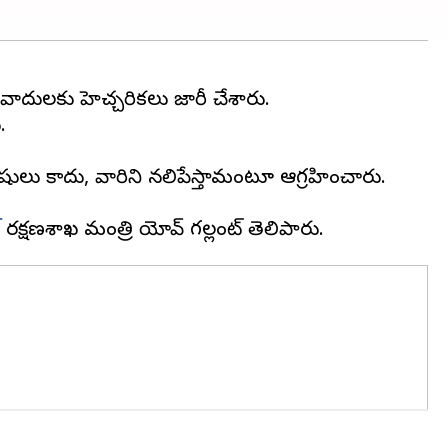
్రవాదులకు హెచ్చరికలు జారీ చేశారు.
.
నుషులు కాదు, వారిని నలిపేస్తామంటూ ఆగ్రహించారు.