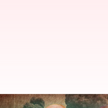
హమాస్ పై ప్రధాని నెతాన్యాహు సంచలన వ్