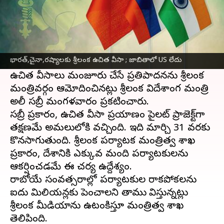
ఈ వార్తాకథనం ఏంటి
భారత్
,చైనా,రష్యా,మలేషియా,జపాన్,ఇండోనేషియా,థాయ్‌
భారత్,చైనా,రష్యాలకు శ్రీలంక ఉచిత వీసా ; జాబితాలో US లేదు
లాండ్ దేశాల ప్రయాణికులకు ఐదు నెలల పాటు
ఉచిత వీసాలు మంజూరు చేసే ప్రతిపాదనను శ్రీలంక
మంత్రివర్గం ఆమోదించినట్లు శ్రీలంక విదేశాంగ మంత్రి
అలీ సబ్రీ మంగళవారం ప్రకటించారు.
సబ్రీ ప్రకారం, ఉచిత వీసా ప్రయాణం పైలట్ ప్రాజెక్ట్‌గా
తక్షణమే అమలులోకి వచ్చింది. ఇది మార్చి 31 వరకు
కొనసాగుతుంది. శ్రీలంక పర్యాటక మంత్రిత్వ శాఖ
ప్రకారం, దేశానికి ఎక్కువ మంది పర్యాటకులను
ఆకర్షించడమే ఈ చర్య ఉద్దేశ్యం.
రాబోయే సంవత్సరాల్లో పర్యాటకుల రాకపోకలను
ఐదు మిలియన్లకు పెంచాలని తాము భావిస్తున్నట్లు
శ్రీలంక మీడియాను ఉటంకిస్తూ మంత్రిత్వ శాఖ