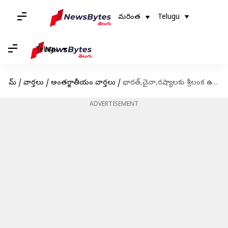
మరింత
Telugu
Telugu
హోమ్
/
వార్తలు
/
అంతర్జాతీయం వార్తలు
/
భారత్,చైనా,రష్యాలకు శ్రీలంక ఉచిత వీసా ; జాబితాలో US లేదు
ADVERTISEMENT