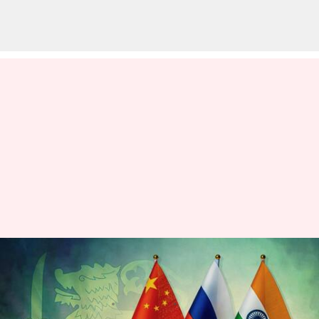
భారత్,చైనా,రష్యాలకు శ్రీలంక ఉచిత
వీసా ; జాబితాలో US లేదు
వ్రాసిన వారు
Oct 24, 2023
06:20 pm
Sirish Praharaju