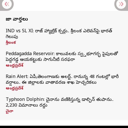
తాజా వార్తలు
IND vs SL XI: సిరాజ్‌ హ్యాట్రిక్‌ సిక్సర్లు.. శ్రీలంక ఎలెవన్‌పై భారత్‌
గెలుపు
శ్రీలంక
Peddagadda Reservoir: కాలువలకు స్వస్తి.. భూగర్భ పైపులతో
పెద్దగడ్డ ఆయకట్టుకు సాగునీటి సరఫరా
ఆంధ్రప్రదేశ్
Rain Alert: ఏపీ,తెలంగాణకు అలర్ట్.. రానున్న 48 గంటల్లో భారీ
వర్షాలు.. ఈ జిల్లాలకు వాతావరణ శాఖ హెచ్చరికలు
ఆంధ్రప్రదేశ్
Typhoon Dolphin: చైనాను వణికిస్తున్న డాల్ఫిన్‌ తుపాను..
2,230 విమానాలు రద్దు
చైనా