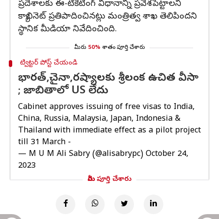
ప్రదేశాలకు ఈ-టికెటింగ్ విధానాన్ని ప్రవేశపెట్టాలని
క్యాబినెట్ ప్రతిపాదించినట్లు మంత్రిత్వ శాఖ తెలిపిందని
స్థానిక మీడియా నివేదించింది.
మీరు
50%
శాతం పూర్తి చేశారు
ట్విట్టర్ పోస్ట్ చేయండి
భారత్,చైనా,రష్యాలకు శ్రీలంక ఉచిత వీసా
; జాబితాలో US లేదు
Cabinet approves issuing of free visas to India,
China, Russia, Malaysia, Japan, Indonesia &
Thailand with immediate effect as a pilot project
till 31 March -
— M U M Ali Sabry (@alisabrypc)
October 24,
2023
మీరు పూర్తి చేశారు