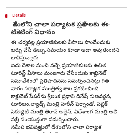
Details
దేశంలోని చాలా పర్యాటక ప్రదేశాలకు ఈ-
టికెటింగ్ విధానం
ఈ చర్య వల్ల ప్రయాణికులకు వీసాలు పొందేందుకు
ఖర్చు చేసే డబ్బు,సమయం కూడా ఆదా అవుతుందని
భావిస్తున్నారు.
ఐదు దేశాల నుంచి వచ్చే ప్రయాణికులకు ఉచిత
టూరిస్ట్ వీసాలు మంజూరు చేసేందుకు క్యాబినెట్
సమావేశంలో ప్రతిపాదనను సమర్పించినట్లు గత
వారం పర్యాటక మంత్రిత్వ శాఖ ప్రకటించింది.
క్యాబినెట్ పేపర్‌ను శ్రీలంక ప్రధాని దినేష్ గుణవర్దన,
టూరిజం,ల్యాండ్స్ మంత్రి హరీన్ ఫెర్నాండో, పబ్లిక్
సెక్యూరిటీ మంత్రి తిరాన్ అల్లెస్, విదేశాంగ మంత్రి అలీ
సబ్రీ సంయుక్తంగా సమర్పించారు.
సమీప భవిష్యత్తులో దేశంలోని చాలా పర్యాటక