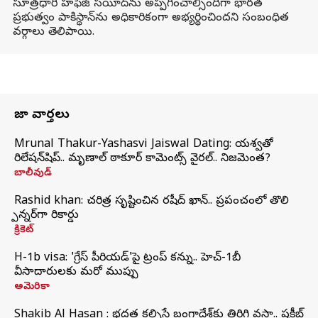
సూత్రధారి హఫీజ్ సయీద్‌ను అప్పగించాల్సిందిగా భారత
ప్రభుత్వం పాకిస్థాన్‌ను అధికారికంగా అభ్యర్థించిందని సంబంధిత
వర్గాలు తెలిపాయి.
తాజా వార్తలు
Mrunal Thakur-Yashasvi Jaiswal Dating: యశస్వితో
రిలేషన్‌షిప్.. మృణాల్ ఠాకూర్ కామెంట్స్ వైరల్.. నిజమెంత?
బాలీవుడ్
Rashid khan: చరిత్ర సృష్టించిన రషీద్ ఖాన్.. ప్రపంచంలో తొలి
స్పిన్నర్‌గా రికార్డు
క్రికెట్
H-1b visa: 'గ్రేస్‌ పీరియడ్‌'పై ట్రంప్‌ కన్ను.. హెచ్‌-1బీ
వీసాదారులకు మరో ముప్పు
అమెరికా
Shakib Al Hasan : భద్రత కల్పిస్తే బంగ్లాదేశ్‌కు తిరిగి వస్తా.. షకీబ్