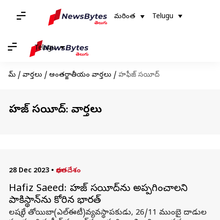
మరింత
Telugu
Telugu
హోమ్
/
వార్తలు
/
అంతర్జాతీయం వార్తలు
/
హఫీజ్ సయీద్‌
హఫీజ్ సయీద్‌: వార్తలు
28 Dec 2023
•
భారతదేశం
Hafiz Saeed: హఫీజ్ సయీద్‌ను అప్పగించాలని
పాకిస్థాన్‌ను కోరిన భారత్
లష్కరే తోయిబా(ఎల్‌ఈటీ)వ్యవస్థాపకుడు, 26/11 ముంబై దాడుల