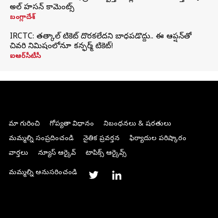
అల్ హసన్ కామెంట్స్
బంగ్లాదేశ్
IRCTC: తత్కాల్ టికెట్ దొరకలేదని బాధపడొద్దు.. ఈ ఆప్షన్‌తో
చివరి నిమిషంలోనూ కన్ఫర్మ్ టికెట్!
ఐఆర్‌సీటీసీ
మా గురించి
గోప్యతా విధానం
నిబంధనలు & షరతులు
మమ్మల్ని సంప్రదించండి
నైతిక ప్రవర్తన
ఫిర్యాదుల పరిష్కారం
వార్తలు
న్యూస్ ఆర్కైవ్
టాపిక్స్ ఆర్కైవ్స్
మమ్మల్ని అనుసరించండి