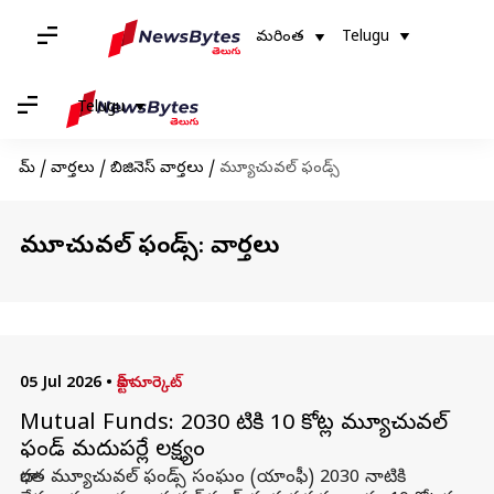
మరింత
Telugu
Telugu
హోమ్
/
వార్తలు
/
బిజినెస్ వార్తలు
/
మ్యూచువల్ ఫండ్స్‌
మ్యూచువల్ ఫండ్స్‌: వార్తలు
05 Jul 2026
•
స్టాక్ మార్కెట్
Mutual Funds: 2030 నాటికి 10 కోట్ల మ్యూచువల్
ఫండ్ మదుపర్లే లక్ష్యం
భారత మ్యూచువల్ ఫండ్స్ సంఘం (యాంఫీ) 2030 నాటికి