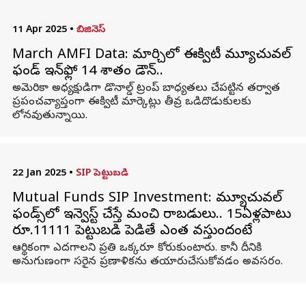
11 Apr 2025
•
బిజినెస్
March AMFI Data: మార్చిలో ఈక్విటీ మ్యూచువల్
ఫండ్ ఇన్‌ఫ్లో 14 శాతం డౌన్..
అమెరికా అధ్యక్షుడిగా డొనాల్డ్ ట్రంప్ బాధ్యతలు చేపట్టిన తర్వాత
ప్రపంచవ్యాప్తంగా ఈక్విటీ మార్కెట్లు తీవ్ర ఒడిదొడుకులకు
లోనవుతున్నాయి.
22 Jan 2025
•
SIP పెట్టుబడి
Mutual Funds SIP Investment: మ్యూచువల్
ఫండ్స్‌లో ఇన్వెస్ట్ చేస్తే మంచి రాబడులు.. 15ఏళ్లపాటు
రూ.11111 పెట్టుబడి పెడితే ఎంత వస్తుందంటే
ఆర్థికంగా ఎదగాలని ప్రతి ఒక్కరూ కోరుకుంటారు. కానీ దీనికి
అనుగుణంగా సరైన ప్రణాళికను తయారుచేసుకోవడం అవసరం.