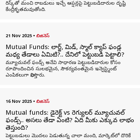
రిస్క్‌తో మంచి రాబడులు ఇచ్చే ఆప్షన్లపై పెట్టుబడిదారుల దృష్టి
కేంద్రీకృతమవుతోంది.
21 Nov 2025
•
బిజినెస్
Mutual Funds: లార్జ్, మిడ్, స్మాల్ క్యాప్ ఫండ్ల
మధ్య తేడాలు ఏమిటి?.. దేనిలో పెట్టుబడి పెట్టాలి?
మ్యూచువల్ ఫండ్స్ అనేవి సాధారణ పెట్టుబడిదారుల కోసం
రూపొందించిన సులభమైన, సౌకర్యవంతమైన ఇన్వెస్ట్మెంట్
ఎంపికలుగా భావిస్తారు.
16 Nov 2025
•
బిజినెస్
Mutual funds: డైరెక్ట్ vs రెగ్యులర్ మ్యూచువల్
ఫండ్స్.. అసలు తేడా ఏంటి? ఏది మీకు ఎక్కువ లాభం
తెస్తుంది?
పెట్టుబడులు మొదలు పెడుతున్న చాలా మంది, మార్కెట్‌లో దొరికే