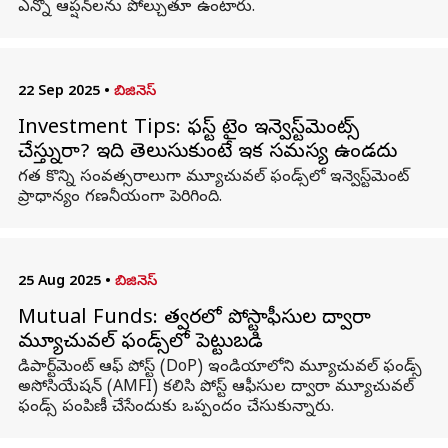
ఎన్నో ఆప్షన్‌లను పోల్చుతూ ఉంటారు.
22 Sep 2025
•
బిజినెస్
Investment Tips: ఫస్ట్ టైం ఇన్వెస్ట్‌మెంట్స్
చేస్తున్నారా? ఇది తెలుసుకుంటే ఇక సమస్య ఉండదు
గత కొన్ని సంవత్సరాలుగా మ్యూచువల్ ఫండ్స్‌లో ఇన్వెస్ట్‌మెంట్
ప్రాధాన్యం గణనీయంగా పెరిగింది.
25 Aug 2025
•
బిజినెస్
Mutual Funds: త్వరలో పోస్టాఫీసుల ద్వారా
మ్యూచువల్ ఫండ్స్‌లో పెట్టుబడి
డిపార్ట్‌మెంట్ ఆఫ్ పోస్ట్ (DoP) ఇండియాలోని మ్యూచువల్ ఫండ్స్
అసోసియేషన్ (AMFI) కలిసి పోస్ట్ ఆఫీసుల ద్వారా మ్యూచువల్
ఫండ్స్ పంపిణీ చేసేందుకు ఒప్పందం చేసుకున్నారు.