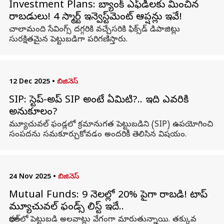
Investment Plans: బ్యాంక్ ఎఫ్‌డీలకు మించిన
రాబడులు! 4 స్మార్ట్ ఇన్వెస్ట్‌మెంట్ ఆప్షన్లు ఇవే!
చాలామంది సేవింగ్స్ దగ్గరికి వచ్చేసరికి ఫిక్స్‌డ్‌ డిపాజిట్లు
సురక్షితమైన పెట్టుబడిగా పరిగణిస్తారు.
12 Dec 2025
•
బిజినెస్
SIP: స్టెప్‌-అప్‌ SIP అంటే ఏమిటి?.. ఇది ఎవరికి
అనుకూలం?
మ్యూచువల్ ఫండ్లలో క్రమానుగత పెట్టుబడిని (SIP) ఉపయోగించి
సంపదను సమకూర్చుకోవడం అందరికీ తెలిసిన విషయం.
24 Nov 2025
•
బిజినెస్
Mutual Funds: 9 నెలల్లో 20% పైగా రాబడి! టాప్
మ్యూచువల్ ఫండ్స్ లిస్ట్ ఇదే..
భారత్‌లో పెట్టుబడి అలవాట్లు వేగంగా మారుతున్నాయి. తక్కువ