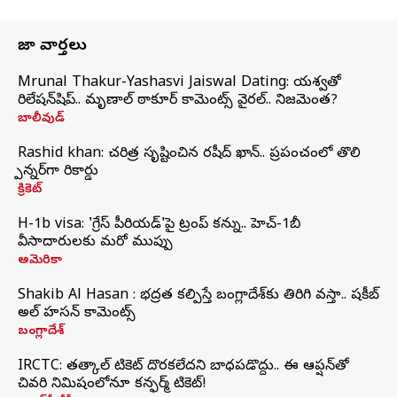
తాజా వార్తలు
Mrunal Thakur-Yashasvi Jaiswal Dating: యశస్వితో
రిలేషన్‌షిప్.. మృణాల్ ఠాకూర్ కామెంట్స్ వైరల్.. నిజమెంత?
బాలీవుడ్
Rashid khan: చరిత్ర సృష్టించిన రషీద్ ఖాన్.. ప్రపంచంలో తొలి
స్పిన్నర్‌గా రికార్డు
క్రికెట్
H-1b visa: 'గ్రేస్‌ పీరియడ్‌'పై ట్రంప్‌ కన్ను.. హెచ్‌-1బీ
వీసాదారులకు మరో ముప్పు
అమెరికా
Shakib Al Hasan : భద్రత కల్పిస్తే బంగ్లాదేశ్‌కు తిరిగి వస్తా.. షకీబ్
అల్ హసన్ కామెంట్స్
బంగ్లాదేశ్
IRCTC: తత్కాల్ టికెట్ దొరకలేదని బాధపడొద్దు.. ఈ ఆప్షన్‌తో
చివరి నిమిషంలోనూ కన్ఫర్మ్ టికెట్!