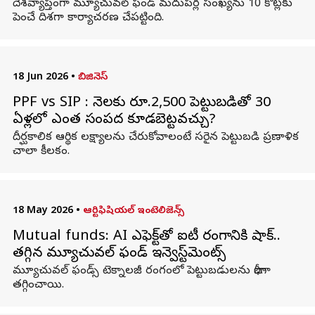
దేశవ్యాప్తంగా మ్యూచువల్ ఫండ్ మదుపర్ల సంఖ్యను 10 కోట్లకు
పెంచే దిశగా కార్యాచరణ చేపట్టింది.
18 Jun 2026
•
బిజినెస్
PPF vs SIP : నెలకు రూ.2,500 పెట్టుబడితో 30
ఏళ్లలో ఎంత సంపద కూడబెట్టవచ్చు?
దీర్ఘకాలిక ఆర్థిక లక్ష్యాలను చేరుకోవాలంటే సరైన పెట్టుబడి ప్రణాళిక
చాలా కీలకం.
18 May 2026
•
ఆర్టిఫిషియల్ ఇంటెలిజెన్స్
Mutual funds: AI ఎఫెక్ట్‌తో ఐటీ రంగానికి షాక్..
తగ్గిన మ్యూచువల్ ఫండ్ ఇన్వెస్ట్‌మెంట్స్
మ్యూచువల్ ఫండ్స్ టెక్నాలజీ రంగంలో పెట్టుబడులను భారీగా
తగ్గించాయి.