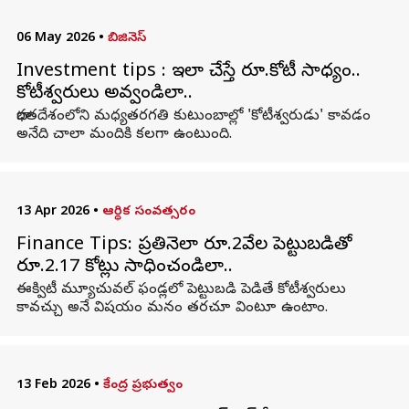
06 May 2026
•
బిజినెస్
Investment tips : ఇలా చేస్తే రూ.కోటీ సాధ్యం..
కోటీశ్వరులు అవ్వండిలా..
భారతదేశంలోని మధ్యతరగతి కుటుంబాల్లో 'కోటీశ్వరుడు' కావడం
అనేది చాలా మందికి కలగా ఉంటుంది.
13 Apr 2026
•
ఆర్థిక సంవత్సరం
Finance Tips: ప్రతినెలా రూ.2వేల పెట్టుబడితో
రూ.2.17 కోట్లు సాధించండిలా..
ఈక్విటీ మ్యూచువల్ ఫండ్లలో పెట్టుబడి పెడితే కోటీశ్వరులు
కావచ్చు అనే విషయం మనం తరచూ వింటూ ఉంటాం.
13 Feb 2026
•
కేంద్ర ప్రభుత్వం